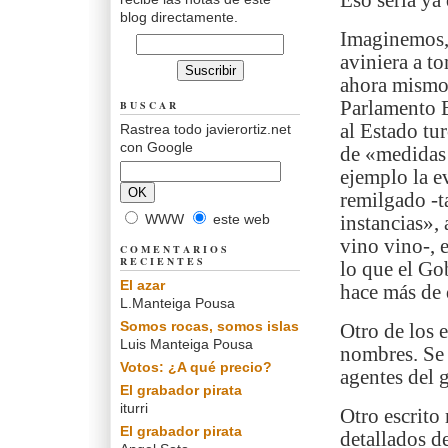
Eso sería ya
blog directamente.
Imaginemos, 
aviniera a t
ahora mismo 
Parlamento E
BUSCAR
al Estado tu
Rastrea todo javierortiz.net
con Google
de «medidas 
ejemplo la e
remilgado -t
WWW
este web
instancias»,
vino vino-, 
COMENTARIOS
RECIENTES
lo que el Go
El azar
hace más de 
L.Manteiga Pousa
Somos rocas, somos islas
Otro de los e
Luis Manteiga Pousa
nombres. Se t
Votos: ¿A qué precio?
agentes del 
El grabador pirata
iturri
Otro escrito
El grabador pirata
detallados d