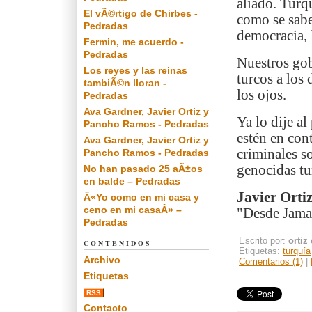
aliado. Turqu
El vÃ©rtigo de Chirbes -
como se sabe
Pedradas
democracia, 
Fermin, me acuerdo -
Pedradas
Nuestros gob
Los reyes y las reinas
turcos a los
tambiÃ©n lloran -
los ojos.
Pedradas
Ava Gardner, Javier Ortiz y
Ya lo dije al
Pancho Ramos - Pedradas
estén en cont
Ava Gardner, Javier Ortiz y
criminales s
Pancho Ramos - Pedradas
genocidas tu
No han pasado 25 aÃ±os
en balde – Pedradas
Javier Orti
Â«Yo como en mi casa y
ceno en mi casaÂ» –
"Desde Jamai
Pedradas
Escrito por:
ortiz
CONTENIDOS
Etiquetas:
turquía
Archivo
Comentarios (1)
|
Etiquetas
RSS
Contacto