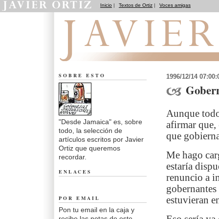
Inicio
|
Textos de Ortiz
|
Voces amigas
Desde Jamaica
SOBRE ESTO
1996/12/14 07:00
Gobern
Aunque todo 
"Desde Jamaica" es, sobre
afirmar que, 
todo, la selección de
que gobierna
artículos escritos por Javier
Ortiz que queremos
Me hago carg
recordar.
estaría dispu
ENLACES
renuncio a i
gobernantes 
POR EMAIL
estuvieran en
Pon tu email en la caja y
recibe las notas de este