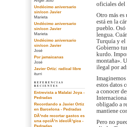
Angel Soto
oficiales del
Undécimo aniversario
sin/con Javier
Otro más es 
Marieta
está en la cá
Undécimo aniversario
pueblo. Osó 
sin/con Javier
Marieta
lengua. Cuán
Undécimo aniversario
Turquía y el
sin/con Javier
Gobierno tur
José
kurdo. Impon
Por jamaicanas
montaña». Un
José
ilegal por ad
Javier Ortiz: radical libre
iturri
Imaginemos 
REFERENCIAS
estos datos 
RECIENTES
a conocer de
Entrevista a Malalai Joya -
Internaciona
Pedradas
obligado a r
Recordando a Javier Ortiz
en Barcelona - Pedradas
mantiene con
DÃ³nde recortar gastos es
una opciÃ³n ideolÃ³gica -
Pero no pued
Pedradas