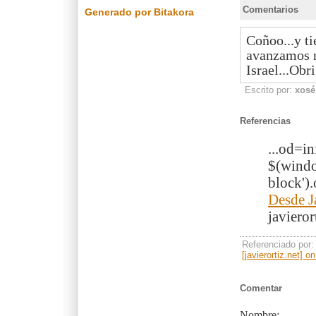
Comentarios
Generado por Bitakora
Coñoo...y t
avanzamos n
Israel...Obr
Escrito por:
xosé
Referencias
...od=in
$(windo
block').
Desde J
javieror
Referenciado por
[javierortiz.net] 
Comentar
Nombre: