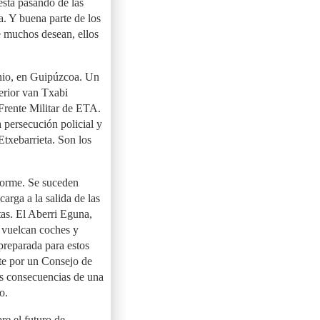
está pasando de las
a. Y buena parte de los
e muchos desean, ellos
unio, en Guipúzcoa. Un
terior van Txabi
 Frente Militar de ETA.
 persecución policial y
Etxebarrieta. Son los
norme. Se suceden
arga a la salida de las
stas. El Aberri Eguna,
s vuelcan coches y
preparada para estos
te por un Consejo de
as consecuencias de una
o.
re el futuro de