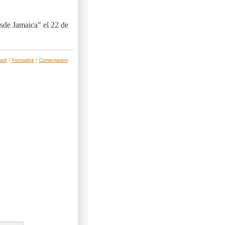
sde Jamaica" el 22 de
adi
|
Permalink
|
Comentarios