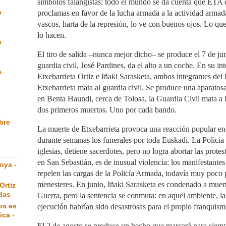
símbolos falangistas: todo el mundo se da cuenta que ETA 
o
proclamas en favor de la lucha armada a la actividad armad
vascos, harta de la represión, lo ve con buenos ojos. Lo qu
lo hacen.
o
El tiro de salida –nunca mejor dicho– se produce el 7 de j
guardia civil, José Pardines, da el alto a un coche. En su in
o
Etxebarrieta Ortiz e Iñaki Sarasketa, ambos integrantes del
Etxebarrieta mata al guardia civil. Se produce una aparatosa
en Benta Haundi, cerca de Tolosa, la Guardia Civil mata a 
dos primeros muertos. Uno por cada bando.
ibre
La muerte de Etxebarrieta provoca una reacción popular e
durante semanas los funerales por toda Euskadi. La Policía c
iglesias, detiene sacerdotes, pero no logra abortar las prote
en San Sebastián, es de inusual violencia: los manifestante
oya -
repelen las cargas de la Policía Armada, todavía muy poco 
menesteres. En junio, Iñaki Sarasketa es condenado a muer
Ortiz
das
Guerra, pero la sentencia se conmuta: en aquel ambiente, l
os es
ejecución habrían sido desastrosas para el propio franquism
ica -
El 2 de agosto se produce un hecho que marcará para siemp