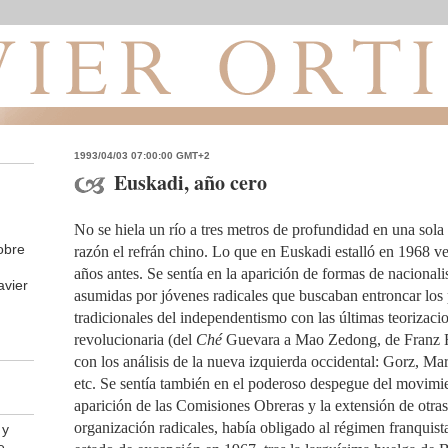
1993/04/03 07:00:00 GMT+2
Euskadi, año cero
No se hiela un río a tres metros de profundidad en una sol
obre
razón el refrán chino. Lo que en Euskadi estalló en 1968 v
años antes. Se sentía en la aparición de formas de naciona
avier
asumidas por jóvenes radicales que buscaban entroncar los
tradicionales del independentismo con las últimas teorizaci
revolucionaria (del
Ché
Guevara a Mao Zedong, de Franz 
con los análisis de la nueva izquierda occidental: Gorz, Ma
etc. Se sentía también en el poderoso despegue del movimie
aparición de las Comisiones Obreras y la extensión de otra
organización radicales, había obligado al régimen franquist
 y
e