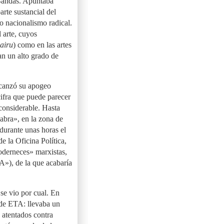
 Bandas. Apuntaba
rte sustancial del
o nacionalismo radical.
l arte, cuyos
airu
) como en las artes
ban un alto grado de
lcanzó su apogeo
ifra que puede parecer
considerable. Hasta
Cabra», en la zona de
durante unas horas el
e la Oficina Política,
oderneces» marxistas,
), de la que acabaría
 se vio por cual. En
de ETA: llevaba un
 atentados contra