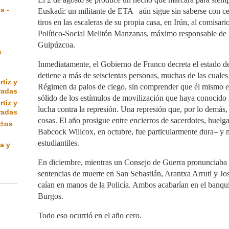
s -
Euskadi: un militante de ETA –aún sigue sin saberse con c
tiros en las escaleras de su propia casa, en Irún, al comisari
Político-Social Melitón Manzanas, máximo responsable de la
Guipúzcoa.
s
Inmediatamente, el Gobierno de Franco decreta el estado d
detiene a más de seiscientas personas, muchas de las cuales
rtiz y
Régimen da palos de ciego, sin comprender que él mismo e
radas
sólido de los estímulos de movilización que haya conocido
rtiz y
lucha contra la represión. Una represión que, por lo demás, 
radas
cosas. El año prosigue entre encierros de sacerdotes, huelga
Ã±os
Babcock Willcox, en octubre, fue particularmente dura– y 
estudiantiles.
a y
En diciembre, mientras un Consejo de Guerra pronunciaba
sentencias de muerte en San Sebastián, Arantxa Arruti y J
caían en manos de la Policía. Ambos acabarían en el banqui
Burgos.
Todo eso ocurrió en el año cero.