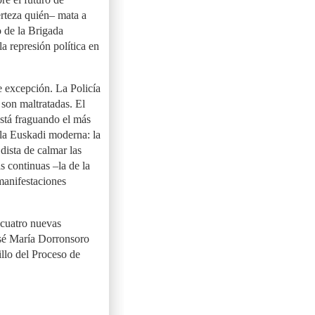
erteza quién– mata a
o de la Brigada
 represión política en
e excepción. La Policía
 son maltratadas. El
stá fraguando el más
 la Euskadi moderna: la
dista de calmar las
s continuas –la de la
manifestaciones
 cuatro nuevas
osé María Dorronsoro
llo del Proceso de