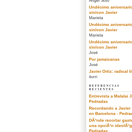
Angel Soto
Undécimo aniversari
sin/con Javier
Marieta
Undécimo aniversari
sin/con Javier
Marieta
Undécimo aniversari
sin/con Javier
José
Por jamaicanas
José
Javier Ortiz: radical l
iturri
REFERENCIAS
RECIENTES
Entrevista a Malalai J
Pedradas
Recordando a Javier 
en Barcelona - Pedra
DÃ³nde recortar gast
una opciÃ³n ideolÃ³g
Pedradas