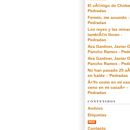
El vÃ©rtigo de Chirbe
Pedradas
Fermin, me acuerdo -
Pedradas
Los reyes y las reina
tambiÃ©n lloran -
Pedradas
Ava Gardner, Javier O
Pancho Ramos - Ped
Ava Gardner, Javier O
Pancho Ramos - Ped
No han pasado 25 a
en balde – Pedradas
Â«Yo como en mi cas
ceno en mi casaÂ» –
Pedradas
CONTENIDOS
Archivo
Etiquetas
RSS
Contacto