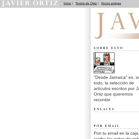
Inicio
|
Textos de Ortiz
|
Voces amigas
Desde Jamaica
SOBRE ESTO
"Desde Jamaica" es, s
todo, la selección de
artículos escritos por J
Ortiz que queremos
recordar.
ENLACES
POR EMAIL
Pon tu email en la caja
recibe las notas de est