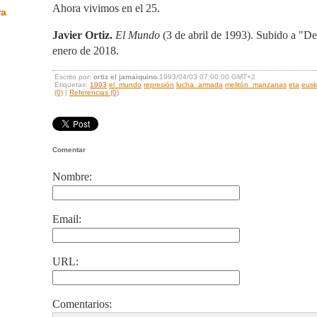
Ahora vivimos en el 25.
ra
Javier Ortiz.
El Mundo
(3 de abril de 1993). Subido a "De
enero de 2018.
Escrito por:
ortiz el jamaiquino
.1993/04/03 07:00:00 GMT+2
Etiquetas:
1993
el_mundo
represión
lucha_armada
melitón_manzanas
eta
eusk
(0)
|
Referencias (0)
Comentar
Nombre:
Email:
URL:
Comentarios: