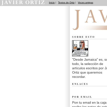
Inicio
|
Textos de Ortiz
|
Voces amigas
Desde Jamaica
SOBRE ESTO
"Desde Jamaica" es, s
todo, la selección de
artículos escritos por J
Ortiz que queremos
recordar.
ENLACES
POR EMAIL
Pon tu email en la caja
recibe las notas de est