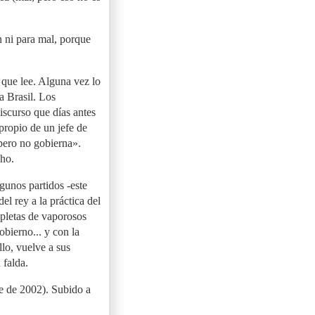
en ni para mal, porque
 que lee. Alguna vez lo
a Brasil. Los
scurso que días antes
propio de un jefe de
pero no gobierna».
cho.
lgunos partidos -este
l rey a la práctica del
epletas de vaporosos
obierno... y con la
llo, vuelve a sus
 falda.
re de 2002). Subido a