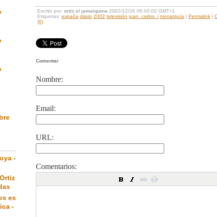
o
Escrito por:
ortiz el jamaiquino
.2002/12/26 06:00:00 GMT+1
Etiquetas:
españa
diario
2002
televisión
juan_carlos_i
monarquía
|
Permalink
|
C
(0)
o
Comentar
o
Nombre:
Email:
ibre
URL:
oya -
Comentarios:
Ortiz
das
os es
ica -