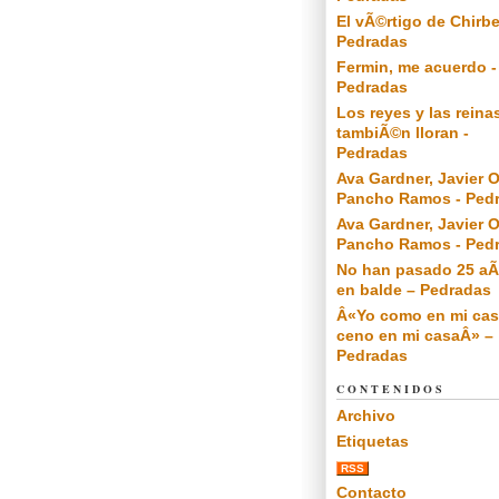
El vÃ©rtigo de Chirbe
Pedradas
Fermin, me acuerdo -
Pedradas
Los reyes y las reina
tambiÃ©n lloran -
Pedradas
Ava Gardner, Javier O
Pancho Ramos - Ped
Ava Gardner, Javier O
Pancho Ramos - Ped
No han pasado 25 a
en balde – Pedradas
Â«Yo como en mi cas
ceno en mi casaÂ» –
Pedradas
CONTENIDOS
Archivo
Etiquetas
RSS
Contacto