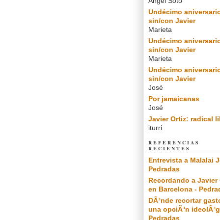
Angel Soto
Undécimo aniversari
sin/con Javier
Marieta
Undécimo aniversari
sin/con Javier
Marieta
Undécimo aniversari
sin/con Javier
José
Por jamaicanas
José
Javier Ortiz: radical l
iturri
REFERENCIAS
RECIENTES
Entrevista a Malalai J
Pedradas
Recordando a Javier 
en Barcelona - Pedra
DÃ³nde recortar gast
una opciÃ³n ideolÃ³g
Pedradas