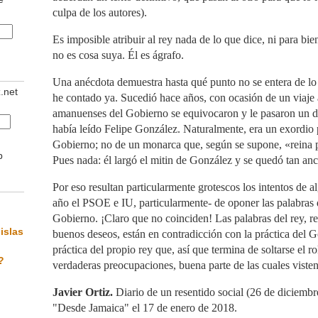
culpa de los autores).
Es imposible atribuir al rey nada de lo que dice, ni para bi
no es cosa suya. Él es ágrafo.
Una anécdota demuestra hasta qué punto no se entera de lo
z.net
he contado ya. Sucedió hace años, con ocasión de un viaje 
amanuenses del Gobierno se equivocaron y le pasaron un di
había leído Felipe González. Naturalmente, era un exordio 
Gobierno; no de un monarca que, según se supone, «reina 
b
Pues nada: él largó el mitin de González y se quedó tan an
Por eso resultan particularmente grotescos los intentos de a
año el PSOE e IU, particularmente- de oponer las palabras de
Gobierno. ¡Claro que no coinciden! Las palabras del rey, r
islas
buenos deseos, están en contradicción con la práctica del G
práctica del propio rey que, así que termina de soltarse el ro
?
verdaderas preocupaciones, buena parte de las cuales visten
Javier Ortiz.
Diario de un resentido social (26 de diciemb
"Desde Jamaica" el 17 de enero de 2018.