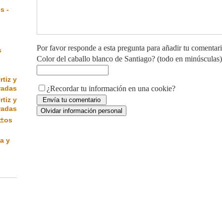
s -
Por favor responde a esta pregunta para añadir tu comentar
s
Color del caballo blanco de Santiago? (todo en minúsculas)
rtiz y
radas
¿Recordar tu información en una cookie?
rtiz y
radas
Ã±os
a y