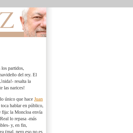
 los partidos,
navideño del rey. El
nida!- resalta la
e las narices!
 lo único que hace
Juan
 toca hablar en público,
e fija: la Moncloa envía
 Real lo repasa -más
les- y, en fin,
lea (mal, pero eso no es