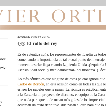
2002/12/26 06:00:00 GMT+1
El rollo del rey
Es de auténtica coña: los representantes de guardia de todos
obre
comentando la importancia de tal o cual punto del mensaje 
momento estelar llega cuando Izquierda Unida -¡Izquierda U
avier
«sensibilidad social y medioambiental» del monarca. ¡Tócat
Lo más cómico es que ninguno de estos pelotas ignora que
Carlos de Borbón
, en esta ocasión como en todas las que le
es leer los papeles que le pasan. La técnica es prácticament
a la Zarzuela un proyecto de discurso, el equipo de la Casa
que nada para que no le metan más goles de los imprescindib
 y
acuerdan un texto definitivo, que pasan al otro para que lo 
e