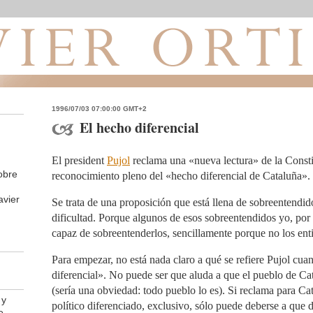
1996/07/03 07:00:00 GMT+2
El hecho diferencial
El president
Pujol
reclama una «nueva lectura» de la Consti
obre
reconocimiento pleno del «hecho diferencial de Cataluña».
avier
Se trata de una proposición que está llena de sobreentendido
dificultad. Porque algunos de esos sobreentendidos yo, por
capaz de sobreentenderlos, sencillamente porque no los ent
Para empezar, no está nada claro a qué se refiere Pujol cua
diferencial». No puede ser que aluda a que el pueblo de Cat
(sería una obviedad: todo pueblo lo es). Si reclama para Ca
 y
político diferenciado, exclusivo, sólo puede deberse a que 
e