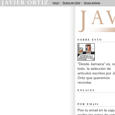
Inicio
|
Textos de Ortiz
|
Voces amigas
Desde Jamaica
SOBRE ESTO
"Desde Jamaica" es, s
todo, la selección de
artículos escritos por J
Ortiz que queremos
recordar.
ENLACES
POR EMAIL
Pon tu email en la caja
recibe las notas de est