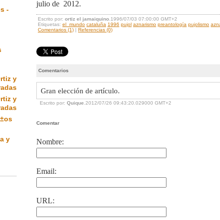
julio de 2012.
s -
Escrito por:
ortiz el jamaiquino
.1996/07/03 07:00:00 GMT+2
Etiquetas:
el_mundo
cataluña
1996
pujol
aznarismo
preantología
pujolismo
azn
Comentarios (1)
|
Referencias (0)
s
Comentarios
rtiz y
radas
Gran elección de artículo.
rtiz y
Escrito por:
Quique
.2012/07/26 09:43:20.029000 GMT+2
radas
Ã±os
Comentar
a y
Nombre:
Email:
URL: