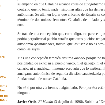
su empeño en que Cataluña alcance cotas de autogobierno n
o
contra lo que no tengo nada-, sino más altas que las del re
autónomas. Su afán en lograr que el Reino de España se c
o
término, de dos únicos elementos: Cataluña, de un lado, y
l
otro.
o
Se trata de una concepción que, como digo, me parece inju
podría perjudicar al pueblo catalán que otros pueblos tenga
autonomía -posibilidades, insisto: que las usen o no es otro
como las suyas.
ibre
Y es una concepción también absurda -añado- porque no ti
posibilidad de éxito: ni el pueblo vasco, ni el gallego, ni el 
canario, ni el andaluz... ninguno aceptaría que lo metieran
amalgama autonómica de segunda división caracterizada po
oya -
fundacional... de no ser Cataluña.
Ortiz
No sé si por otra vía iremos a algún lado. Pero por ésa está
das
ninguno.
os es
ica -
Javier Ortiz
.
El Mundo
(3 de julio de 1996). Subido a "De