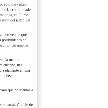
o sólo muy altas -
sto de las comunidades
omponga, en último
a resta del Estat
, del
sta: no veo en qué
n posibilidades de
 asunto- tan amplias
ene la menor
valenciano, ni el
 forzadamente en una
r el hecho
 claro que no iríamos a
sde Jamaica" el 26 de