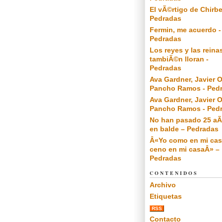
El vÃ©rtigo de Chirbe
Pedradas
Fermin, me acuerdo -
Pedradas
Los reyes y las reina
tambiÃ©n lloran -
Pedradas
Ava Gardner, Javier O
Pancho Ramos - Ped
Ava Gardner, Javier O
Pancho Ramos - Ped
No han pasado 25 a
en balde – Pedradas
Â«Yo como en mi cas
ceno en mi casaÂ» –
Pedradas
CONTENIDOS
Archivo
Etiquetas
RSS
Contacto