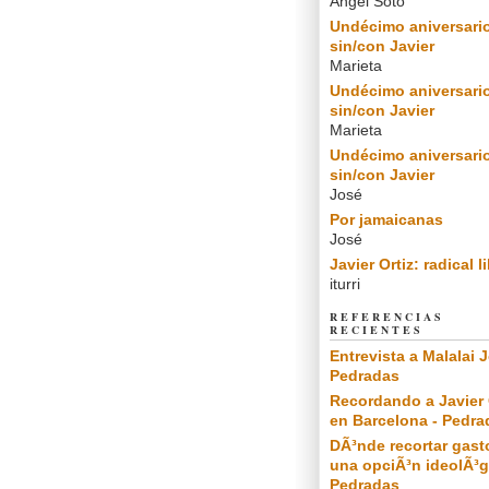
Angel Soto
Undécimo aniversari
sin/con Javier
Marieta
Undécimo aniversari
sin/con Javier
Marieta
Undécimo aniversari
sin/con Javier
José
Por jamaicanas
José
Javier Ortiz: radical l
iturri
REFERENCIAS
RECIENTES
Entrevista a Malalai J
Pedradas
Recordando a Javier 
en Barcelona - Pedra
DÃ³nde recortar gast
una opciÃ³n ideolÃ³g
Pedradas