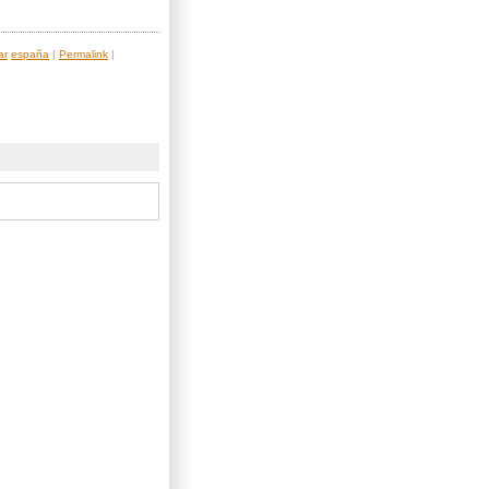
ar
españa
|
Permalink
|