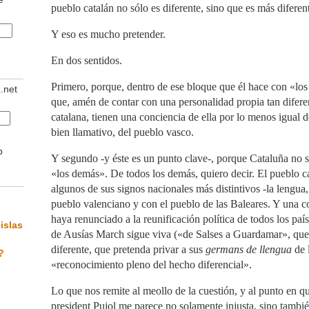
pueblo catalán no sólo es diferente, sino que es más difere
Y eso es mucho pretender.
En dos sentidos.
Primero, porque, dentro de ese bloque que él hace con «lo
z.net
que, amén de contar con una personalidad propia tan difer
catalana, tienen una conciencia de ella por lo menos igual de
bien llamativo, del pueblo vasco.
b
Y segundo -y éste es un punto clave-, porque Cataluña no s
«los demás». De todos los demás, quiero decir. El pueblo c
algunos de sus signos nacionales más distintivos -la lengua,
pueblo valenciano y con el pueblo de las Baleares. Y una co
haya renunciado a la reunificación política de todos los paí
islas
de Ausías March sigue viva («de Salses a Guardamar», que 
diferente, que pretenda privar a sus
germans de llengua
de 
?
«reconocimiento pleno del hecho diferencial».
Lo que nos remite al meollo de la cuestión, y al punto en qu
president Pujol me parece no solamente injusta, sino tambi