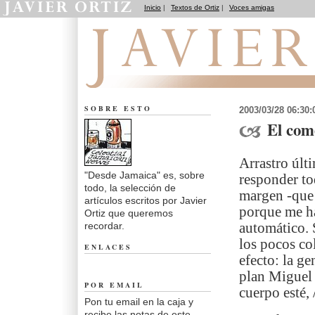
Inicio
|
Textos de Ortiz
|
Voces amigas
Desde Jamaica
SOBRE ESTO
2003/03/28 06:30
El com
Arrastro últ
"Desde Jamaica" es, sobre
responder to
todo, la selección de
margen -que 
artículos escritos por Javier
porque me ha
Ortiz que queremos
recordar.
automático. 
los pocos co
ENLACES
efecto: la g
plan Miguel 
POR EMAIL
cuerpo esté, 
Pon tu email en la caja y
recibe las notas de este