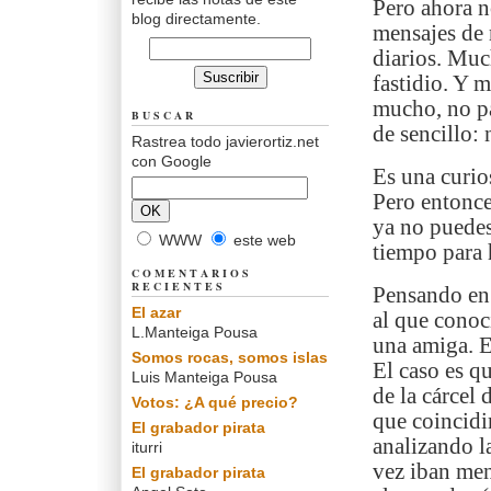
Pero ahora n
blog directamente.
mensajes de 
diarios. Muc
fastidio. Y 
mucho, no par
BUSCAR
de sencillo:
Rastrea todo javierortiz.net
con Google
Es una curio
Pero entonce
ya no puedes
WWW
este web
tiempo para 
COMENTARIOS
RECIENTES
Pensando en 
El azar
al que conoc
L.Manteiga Pousa
una amiga. E
Somos rocas, somos islas
El caso es q
Luis Manteiga Pousa
de la cárcel
Votos: ¿A qué precio?
que coincid
El grabador pirata
analizando l
iturri
vez iban men
El grabador pirata