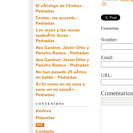
(0)
El vÃ©rtigo de Chirbes -
Pedradas
Fermin, me acuerdo -
Pedradas
Comentar
Los reyes y las reinas
tambiÃ©n lloran -
Nombre:
Pedradas
Ava Gardner, Javier Ortiz y
Pancho Ramos - Pedradas
Email:
Ava Gardner, Javier Ortiz y
Pancho Ramos - Pedradas
No han pasado 25 aÃ±os
URL:
en balde – Pedradas
Â«Yo como en mi casa y
ceno en mi casaÂ» –
Comentarios
Pedradas
CONTENIDOS
Archivo
Etiquetas
RSS
Contacto