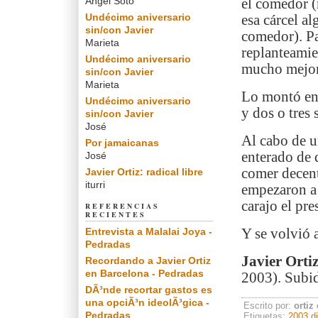
Angel Soto
el comedor (
Undécimo aniversario
esa cárcel al
sin/con Javier
comedor). Pa
Marieta
replanteamie
Undécimo aniversario
mucho mejor
sin/con Javier
Marieta
Lo montó en
Undécimo aniversario
y dos o tres 
sin/con Javier
José
Al cabo de u
Por jamaicanas
enterado de 
José
comer decen
Javier Ortiz: radical libre
iturri
empezaron a 
carajo el pr
REFERENCIAS
RECIENTES
Entrevista a Malalai Joya -
Y se volvió a
Pedradas
Javier Orti
Recordando a Javier Ortiz
en Barcelona - Pedradas
2003). Subid
DÃ³nde recortar gastos es
una opciÃ³n ideolÃ³gica -
Escrito por:
ortiz
Pedradas
Etiquetas:
2003
d