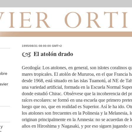
1995/08/31 08:00:00 GMT+2
El atolón drado
Geoilogía: Los atolones, en general, son islotes coralinos q
obre
mares tropicales. El atolón de Mururoa, en el que Francia 
desde 1968, está situado en las islas Tuamotú, al NE de Tah
avier
una variedad artificial, formada en la Escuela Normal Super
donde estudió Chirac. Obsérvese que la incoherencia del pr
raíces escolares: se formó en una escuela que primero pret
luego que no, que en realidad es Superior. Así le ha ido. Otr
los atolones son frecuentes en la Polinesia y la Melanesia, l
originan principalmente en la Amnesia: no se acuerdan de 
años en Hiroshima y Nagasaki, y por eso siguen jugando 
 y
e