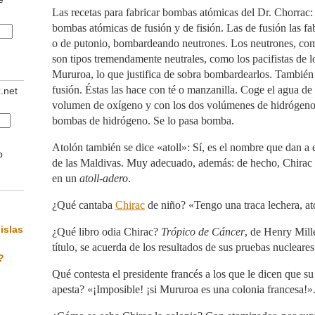
Las recetas para fabricar bombas atómicas del Dr. Chorrac:
bombas atómicas de fusión y de fisión. Las de fusión las fab
o de putonio, bombardeando neutrones. Los neutrones, co
son tipos tremendamente neutrales, como los pacifistas de l
Mururoa, lo que justifica de sobra bombardearlos. Tambié
fusión. Éstas las hace con té o manzanilla. Coge el agua de l
z.net
volumen de oxígeno y con los dos volúmenes de hidrógeno 
bombas de hidrógeno. Se lo pasa bomba.
Atolón también se dice «atoll»: Sí, es el nombre que dan a es
b
de las Maldivas. Muy adecuado, además: de hecho, Chirac
en un
atoll-adero
.
¿Qué cantaba
Chirac
de niño? «Tengo una traca lechera, ato
islas
¿Qué libro odia Chirac?
Trópico de Cáncer
, de Henry Mill
título, se acuerda de los resultados de sus pruebas nucleares
?
Qué contesta el presidente francés a los que le dicen que su 
apesta? «¡Imposible! ¡si Mururoa es una colonia francesa!»