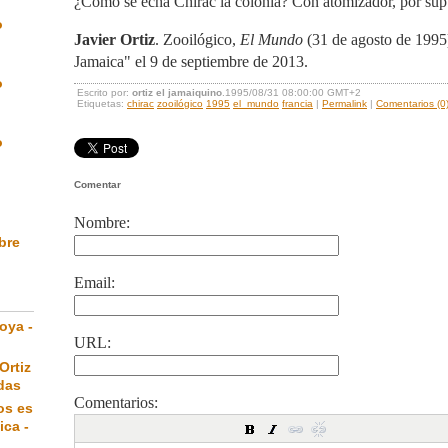
¿Cómo se echa Chirac la colonia? Con atomizador, por sup
o
Javier Ortiz
. Zooilógico,
El Mundo
(31 de agosto de 1995
Jamaica" el 9 de septiembre de 2013.
o
Escrito por:
ortiz el jamaiquino
.1995/08/31 08:00:00 GMT+2
Etiquetas:
chirac
zooilógico
1995
el_mundo
francia
|
Permalink
|
Comentarios (0
o
Comentar
Nombre:
ibre
Email:
oya -
URL:
Ortiz
das
Comentarios:
os es
ica -