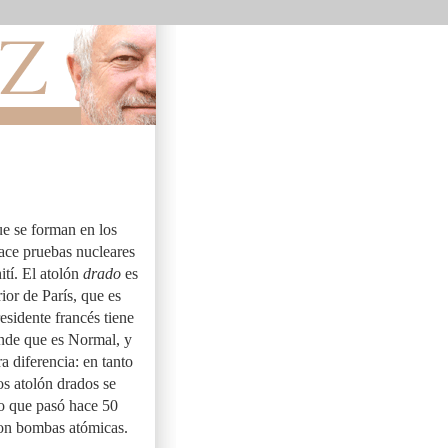
ue se forman en los
hace pruebas nucleares
ití. El atolón
drado
es
ior de París, que es
esidente francés tiene
ende que es Normal, y
a diferencia: en tanto
os atolón drados se
lo que pasó hace 50
con bombas atómicas.