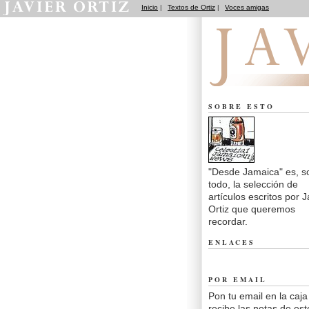
Inicio
|
Textos de Ortiz
|
Voces amigas
Desde Jamaica
SOBRE ESTO
"Desde Jamaica" es, s
todo, la selección de
artículos escritos por J
Ortiz que queremos
recordar.
ENLACES
POR EMAIL
Pon tu email en la caja
recibe las notas de est