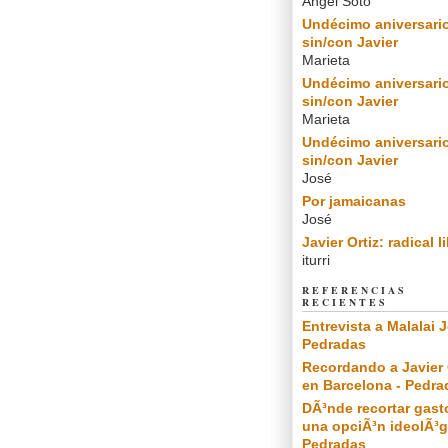
Angel Soto
Undécimo aniversari
sin/con Javier
Marieta
Undécimo aniversari
sin/con Javier
Marieta
Undécimo aniversari
sin/con Javier
José
Por jamaicanas
José
Javier Ortiz: radical l
iturri
REFERENCIAS
RECIENTES
Entrevista a Malalai J
Pedradas
Recordando a Javier 
en Barcelona - Pedra
DÃ³nde recortar gast
una opciÃ³n ideolÃ³g
Pedradas