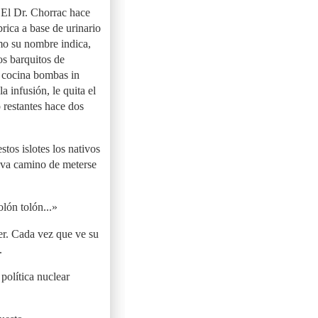
 El Dr. Chorrac hace
rica a base de urinario
mo su nombre indica,
os barquitos de
n cocina bombas in
a infusión, le quita el
restantes hace dos
tos islotes los nativos
 va camino de meterse
lón tolón...»
er. Cada vez que ve su
.
política nuclear
.