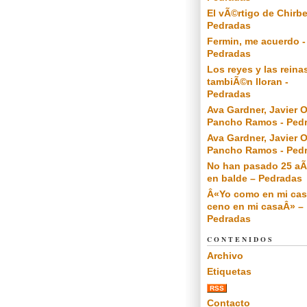
El vÃ©rtigo de Chirbe
Pedradas
Fermin, me acuerdo -
Pedradas
Los reyes y las reina
tambiÃ©n lloran -
Pedradas
Ava Gardner, Javier O
Pancho Ramos - Ped
Ava Gardner, Javier O
Pancho Ramos - Ped
No han pasado 25 a
en balde – Pedradas
Â«Yo como en mi cas
ceno en mi casaÂ» –
Pedradas
CONTENIDOS
Archivo
Etiquetas
RSS
Contacto