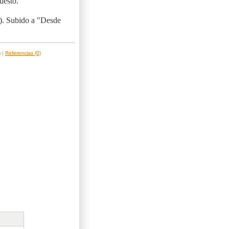
uesto.
). Subido a "Desde
)
|
Referencias (0)