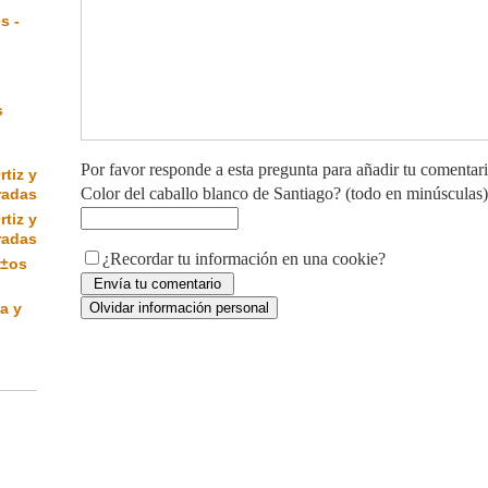
s -
s
Por favor responde a esta pregunta para añadir tu comentar
rtiz y
Color del caballo blanco de Santiago? (todo en minúsculas)
radas
rtiz y
radas
¿Recordar tu información en una cookie?
Ã±os
a y