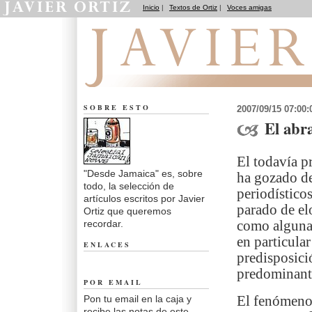
Inicio
|
Textos de Ortiz
|
Voces amigas
Desde Jamaica
SOBRE ESTO
2007/09/15 07:00
El abra
El todavía p
"Desde Jamaica" es, sobre
ha gozado de
todo, la selección de
periodístico
artículos escritos por Javier
parado de el
Ortiz que queremos
recordar.
como algunas
en particular
ENLACES
predisposició
predominante
POR EMAIL
Pon tu email en la caja y
El fenómeno
recibe las notas de este