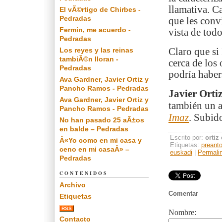
llamativa. C
El vÃ©rtigo de Chirbes -
Pedradas
que les conv
Fermin, me acuerdo -
vista de tod
Pedradas
Los reyes y las reinas
Claro que si
tambiÃ©n lloran -
cerca de los
Pedradas
podría haber
Ava Gardner, Javier Ortiz y
Pancho Ramos - Pedradas
Javier Orti
Ava Gardner, Javier Ortiz y
también un a
Pancho Ramos - Pedradas
Imaz
.
Subido
No han pasado 25 aÃ±os
en balde – Pedradas
Escrito por:
ortiz
Â«Yo como en mi casa y
Etiquetas:
preanto
ceno en mi casaÂ» –
euskadi
|
Permali
Pedradas
CONTENIDOS
Archivo
Comentar
Etiquetas
RSS
Nombre:
Contacto