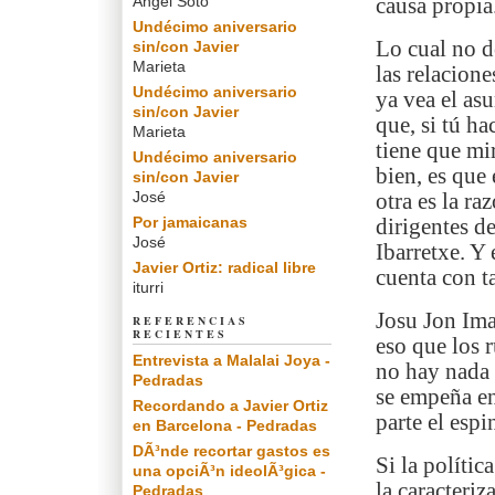
Angel Soto
causa propia
Undécimo aniversario
Lo cual no d
sin/con Javier
Marieta
las relacione
Undécimo aniversario
ya vea el as
sin/con Javier
que, si tú ha
Marieta
tiene que mir
Undécimo aniversario
bien, es que
sin/con Javier
José
otra es la ra
Por jamaicanas
dirigentes de
José
Ibarretxe. Y
Javier Ortiz: radical libre
cuenta con t
iturri
Josu Jon Ima
REFERENCIAS
RECIENTES
eso que los 
Entrevista a Malalai Joya -
no hay nada 
Pedradas
se empeña en
Recordando a Javier Ortiz
parte el espi
en Barcelona - Pedradas
DÃ³nde recortar gastos es
Si la polític
una opciÃ³n ideolÃ³gica -
la caracteriz
Pedradas