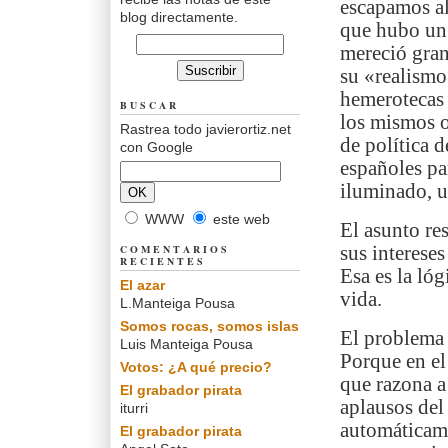
escapamos a
blog directamente.
que hubo un
mereció gran
su «realismo
hemerotecas 
BUSCAR
los mismos ob
Rastrea todo javierortiz.net
de política d
con Google
españoles pa
iluminado, u
WWW
este web
El asunto res
COMENTARIOS
sus intereses
RECIENTES
Esa es la lóg
El azar
vida.
L.Manteiga Pousa
Somos rocas, somos islas
El problema e
Luis Manteiga Pousa
Porque en e
Votos: ¿A qué precio?
que razona a
El grabador pirata
aplausos del
iturri
automáticame
El grabador pirata