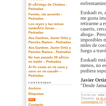
enfrentamien
El vÃ©rtigo de Chirbes -
Pedradas
Euskadi es, a
Fermin, me acuerdo -
me gusta ima
Pedradas
retirarme a e
Los reyes y las reinas
tambiÃ©n lloran -
caserío, cer
Pedradas
ahoga-. Pero
Ava Gardner, Javier Ortiz y
imposibles m
Pancho Ramos - Pedradas
miles de cor
Ava Gardner, Javier Ortiz y
fuego a travé
Pancho Ramos - Pedradas
No han pasado 25 aÃ±os
Euskadi está
en balde – Pedradas
menos, no es
Â«Yo como en mi casa y
pudiera sopo
ceno en mi casaÂ» –
Pedradas
Javier Orti
CONTENIDOS
"Desde Jamai
Archivo
Etiquetas
Escrito por:
ortiz
Etiquetas:
jor
el_
RSS
Comentarios (1)
|
Contacto