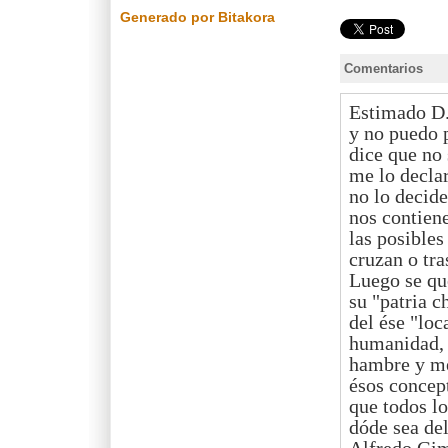
Generado por Bitakora
Comentarios
Estimado D. 
y no puedo p
dice que no
me lo declar
no lo decide
nos contien
las posibles
cruzan o tra
Luego se que
su "patria c
del ése "loc
humanidad, l
hambre y me
ésos concept
que todos l
dóde sea del
Alfredo Gi