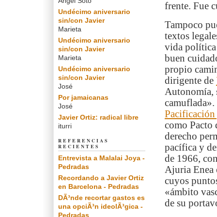
Angel Soto
frente. Fue 
Undécimo aniversario
sin/con Javier
Tampoco pued
Marieta
textos legal
Undécimo aniversario
vida política
sin/con Javier
buen cuidado 
Marieta
propio camin
Undécimo aniversario
sin/con Javier
dirigente de
José
Autonomía, 
Por jamaicanas
camuflada». 
José
Pacificación
Javier Ortiz: radical libre
como Pacto d
iturri
derecho perm
REFERENCIAS
pacífica y d
RECIENTES
de 1966, con
Entrevista a Malalai Joya -
Pedradas
Ajuria Enea 
Recordando a Javier Ortiz
cuyos puntos
en Barcelona - Pedradas
«ámbito vasc
DÃ³nde recortar gastos es
de su portav
una opciÃ³n ideolÃ³gica -
Pedradas