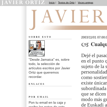
Inicio
|
Textos de Ortiz
|
Voces amigas
Desde Jamaica
SOBRE ESTO
2003/11/01 07:00
Cualqu
Dejé el pasa
"Desde Jamaica" es, sobre
en el punto 
todo, la selección de
sujeto de la
artículos escritos por Javier
personalidad 
Ortiz que queremos
recordar.
como sostien
existe única
ENLACES
subordinada 
que se dicen
POR EMAIL
modo más grá
Pon tu email en la caja y
de Euskadi a
recibe las notas de este