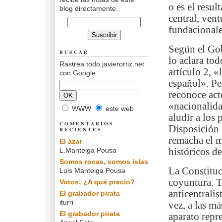
o es el resu
blog directamente.
central, ven
fundacionale
Según el Gob
BUSCAR
lo aclara to
Rastrea todo javierortiz.net
artículo 2, «
con Google
español». Pe
reconoce act
«nacionalida
WWW
este web
aludir a los
COMENTARIOS
Disposición 
RECIENTES
remacha el m
El azar
L.Manteiga Pousa
históricos de
Somos rocas, somos islas
La Constituc
Luis Manteiga Pousa
coyuntura. T
Votos: ¿A qué precio?
anticentralis
El grabador pirata
iturri
vez, a las má
El grabador pirata
aparato repre