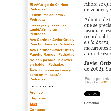
Ahora sé que
El vÃ©rtigo de Chirbes -
de vender y s
Pedradas
Fermin, me acuerdo -
Admito, de t
Pedradas
que se preci
Los reyes y las reinas
tambiÃ©n lloran -
fastidia el 
Pedradas
recordó al t
Ava Gardner, Javier Ortiz y
en la ópera
,
Pancho Ramos - Pedradas
macarrones r
Ava Gardner, Javier Ortiz y
ardor de es
Pancho Ramos - Pedradas
No han pasado 25 aÃ±os
Javier Ortiz
en balde – Pedradas
de 2002). Su
Â«Yo como en mi casa y
ceno en mi casaÂ» –
Escrito por:
ortiz
Pedradas
Etiquetas:
2002
d
CONTENIDOS
Archivo
Etiquetas
Comentar
RSS
Contacto