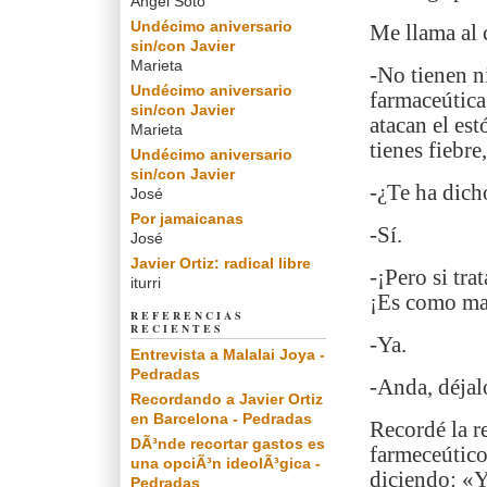
Angel Soto
Undécimo aniversario
Me llama al 
sin/con Javier
Marieta
-No tienen n
Undécimo aniversario
farmaceútica 
sin/con Javier
atacan el es
Marieta
tienes fiebre
Undécimo aniversario
sin/con Javier
-¿Te ha dic
José
Por jamaicanas
-Sí.
José
Javier Ortiz: radical libre
-¡Pero si tra
iturri
¡Es como ma
REFERENCIAS
RECIENTES
-Ya.
Entrevista a Malalai Joya -
Pedradas
-Anda, déjal
Recordando a Javier Ortiz
en Barcelona - Pedradas
Recordé la r
DÃ³nde recortar gastos es
farmeceútico
una opciÃ³n ideolÃ³gica -
diciendo: «Y
Pedradas