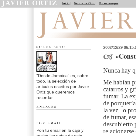
Inicio
|
Textos de Ortiz
|
Voces amigas
Desde Jamaica
SOBRE ESTO
2002/12/29 06:15
«Consu
Nunca hay qu
"Desde Jamaica" es, sobre
todo, la selección de
Me habían pr
artículos escritos por Javier
catarros y g
Ortiz que queremos
fumar. La ex
recordar.
de porquería
ENLACES
la vez, lo p
de fumar, es
POR EMAIL
descubierto 
Pon tu email en la caja y
relacionarse
recibe las notas de este