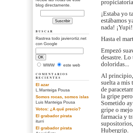
propiciatoria
blog directamente.
¡Estaba yo t
estábamos ya 
nada! ¡Yupi!
BUSCAR
Hasta el mar
Rastrea todo javierortiz.net
con Google
Empezó suave,
desastre. Lo 
doloridas...
WWW
este web
COMENTARIOS
Al principio
RECIENTES
suelta a mis
El azar
de paracetam
L.Manteiga Pousa
la gripe per
Somos rocas, somos islas
Luis Manteiga Pousa
Sometido aye
Votos: ¿A qué precio?
gripe o mejo
El grabador pirata
farmacia y t
iturri
supositorios
El grabador pirata
Hubergrip.