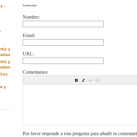
s -
Comentar
Nombre:
s
Email:
rtiz y
URL:
radas
rtiz y
radas
Comentarios:
Ã±os
a y
Por favor responde a esta pregunta para añadir tu comentar