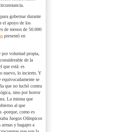
circunstancia.
 para gobernar durante
s
el apoyo de los
des de menos de 50.000
os
presentó en
e por voluntad propia,
considerable de la
l que está: es
o nuevo, lo incierto. Y
que equivocadamente se
ña que no luchó contra
lógica, sino por horror
tura. La misma que
obierno al que
pa -porque, como es
izaba Juegos Olímpicos
 armas y bagajes a
crocuentas que son la