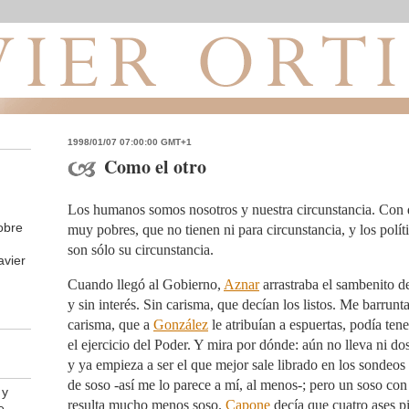
1998/01/07 07:00:00 GMT+1
Como el otro
Los humanos somos nosotros y nuestra circunstancia. Con 
obre
muy pobres, que no tienen ni para circunstancia, y los polít
son sólo su circunstancia.
avier
Cuando llegó al Gobierno,
Aznar
arrastraba el sambenito d
y sin interés. Sin carisma, que decían los listos. Me barrunt
carisma, que a
González
le atribuían a espuertas, podía ten
el ejercicio del Poder. Y mira por dónde: aún no lleva ni 
y ya empieza a ser el que mejor sale librado en los sondeos
de soso -así me lo parece a mí, al menos-; pero un soso c
 y
resulta mucho menos soso.
Capone
decía que cuatro ases p
e