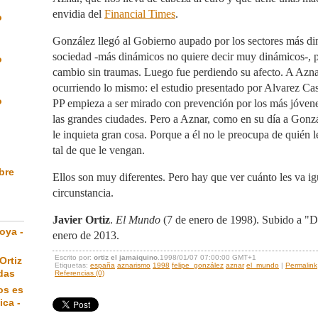
envidia del
Financial Times
.
o
González llegó al Gobierno aupado por los sectores más di
sociedad -más dinámicos no quiere decir muy dinámicos-, p
o
cambio sin traumas. Luego fue perdiendo su afecto. A Aznar
ocurriendo lo mismo: el estudio presentado por Alvarez Ca
o
PP empieza a ser mirado con prevención por los más jóvene
las grandes ciudades. Pero a Aznar, como en su día a Gonz
le inquieta gran cosa. Porque a él no le preocupa de quién 
tal de que le vengan.
ibre
Ellos son muy diferentes. Pero hay que ver cuánto les va ig
circunstancia.
Javier Ortiz
.
El Mundo
(7 de enero de 1998). Subido a "D
oya -
enero de 2013.
Escrito por:
ortiz el jamaiquino
.1998/01/07 07:00:00 GMT+1
Ortiz
Etiquetas:
españa
aznarismo
1998
felipe_gonzález
aznar
el_mundo
|
Permalink
das
Referencias (0)
os es
ica -