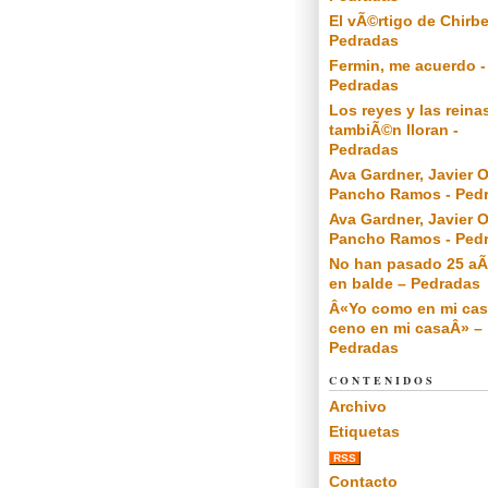
El vÃ©rtigo de Chirbe
Pedradas
Fermin, me acuerdo -
Pedradas
Los reyes y las reina
tambiÃ©n lloran -
Pedradas
Ava Gardner, Javier O
Pancho Ramos - Ped
Ava Gardner, Javier O
Pancho Ramos - Ped
No han pasado 25 a
en balde – Pedradas
Â«Yo como en mi cas
ceno en mi casaÂ» –
Pedradas
CONTENIDOS
Archivo
Etiquetas
RSS
Contacto