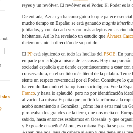
reyes y un revólver. El revólver es el Poder. El Poder es la 
De entrada, Aznar ya ha conseguido lo que parece esencial
mucho tiempo en España: se está ganando
magnis itineribu
jubilados, y cuenta cada vez con más adeptos en las ciuda
habitantes. Así lo ha revelado un estudio que
Álvarez Casc
z.net
diciembre ante la dirección de su partido.
El
PP
está siguiendo en todo las huellas del
PSOE
. En part
en parte por la lógica misma de las cosas. Hay una porción 
b
sociedad española que tiende espontáneamente a estar con e
conservadora, en el sentido más literal de la palabra. Teme l
siente un respeto reverencial por el Poder. Constituye lo 
ha venido llamando el franquismo sociológico. Fue la Espa
Franco
, y hasta lo aplaudió, pero no por identificación ideo
islas
al vacío. La misma España que prefirió la reforma a la rup
acabó sosteniendo a González: ¿cómo iba a estar mal un G
?
piropeaban los grandes de la tierra, que nos metía en Euro
sabido, hasta entonces estábamos en Oceanía- y que organ
y Expos de ensueño? Ahora, esa misma España se pasa con
Aznar, que nos lleva de cabeza al euro y que tiene unas ma