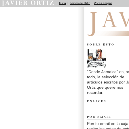
Inicio
|
Textos de Ortiz
|
Voces amigas
Desde Jamaica
SOBRE ESTO
"Desde Jamaica" es, s
todo, la selección de
artículos escritos por J
Ortiz que queremos
recordar.
ENLACES
POR EMAIL
Pon tu email en la caja
recibe las notas de est