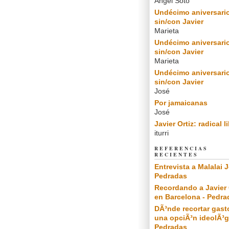
Angel Soto
Undécimo aniversari
sin/con Javier
Marieta
Undécimo aniversari
sin/con Javier
Marieta
Undécimo aniversari
sin/con Javier
José
Por jamaicanas
José
Javier Ortiz: radical l
iturri
REFERENCIAS
RECIENTES
Entrevista a Malalai J
Pedradas
Recordando a Javier 
en Barcelona - Pedra
DÃ³nde recortar gast
una opciÃ³n ideolÃ³g
Pedradas