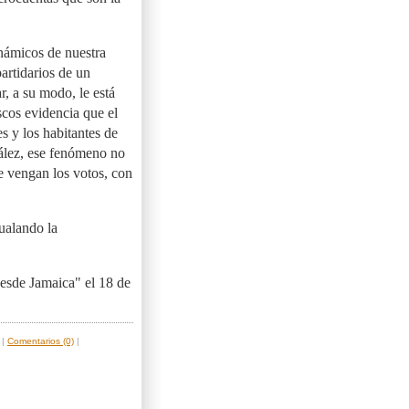
námicos de nuestra
artidarios de un
, a su modo, le está
scos evidencia que el
s y los habitantes de
ález, ese fenómeno no
le vengan los votos, con
ualando la
esde Jamaica" el 18 de
|
Comentarios (0)
|