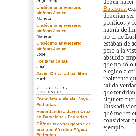
Angel Soto
deben hacer 
Undécimo aniversario
Batasuna
exp
sin/con Javier
deberían ser 
Marieta
políticos y 
Undécimo aniversario
habría de li
sin/con Javier
no el de Eus
Marieta
estaban de a
Undécimo aniversario
sin/con Javier
pero a la vi
José
absurdo emp
Por jamaicanas
que no sólo 
José
elegido a ot
Javier Ortiz: radical libre
realmente qu
iturri
salida verda
REFERENCIAS
que tendrían
RECIENTES
siquiera fue
Entrevista a Malalai Joya -
Pedradas
Euskadi vien
Recordando a Javier Ortiz
qué me refie
en Barcelona - Pedradas
considerar qu
DÃ³nde recortar gastos es
ejemplo.
una opciÃ³n ideolÃ³gica -
Pedradas