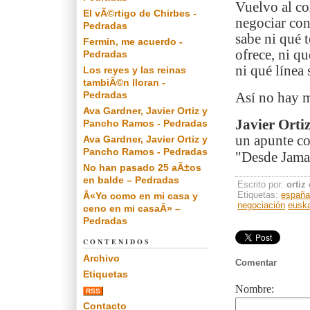
Vuelvo al co
El vÃ©rtigo de Chirbes -
negociar co
Pedradas
sabe ni qué t
Fermin, me acuerdo -
ofrece, ni q
Pedradas
ni qué línea 
Los reyes y las reinas
tambiÃ©n lloran -
Pedradas
Así no hay 
Ava Gardner, Javier Ortiz y
Javier Orti
Pancho Ramos - Pedradas
un apunte co
Ava Gardner, Javier Ortiz y
Pancho Ramos - Pedradas
"Desde Jamai
No han pasado 25 aÃ±os
en balde – Pedradas
Escrito por:
ortiz
Etiquetas:
españa
Â«Yo como en mi casa y
negociación
eusk
ceno en mi casaÂ» –
Pedradas
CONTENIDOS
Archivo
Comentar
Etiquetas
Nombre:
RSS
Contacto