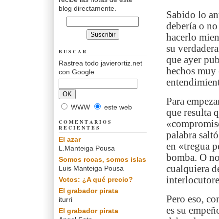
blog directamente.
Sabido lo ant
debería o no
hacerlo mien
su verdadera
BUSCAR
que ayer pu
Rastrea todo javierortiz.net
hechos muy e
con Google
entendimien
Para empezar,
WWW
este web
que resulta 
COMENTARIOS
«compromisos
RECIENTES
palabra saltó
El azar
en «tregua p
L.Manteiga Pousa
bomba. O no 
Somos rocas, somos islas
cualquiera d
Luis Manteiga Pousa
interlocutore
Votos: ¿A qué precio?
El grabador pirata
Pero eso, con
iturri
es su empeño
El grabador pirata