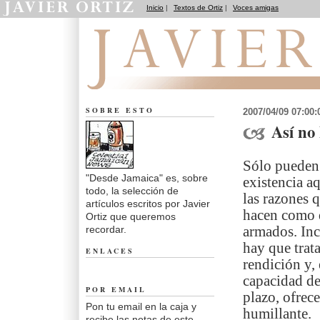
Inicio
|
Textos de Ortiz
|
Voces amigas
Desde Jamaica
SOBRE ESTO
2007/04/09 07:00
Así no
Sólo pueden
"Desde Jamaica" es, sobre
existencia a
todo, la selección de
las razones 
artículos escritos por Javier
hacen como q
Ortiz que queremos
recordar.
armados. Inc
hay que trat
ENLACES
rendición y,
capacidad de
POR EMAIL
plazo, ofrec
Pon tu email en la caja y
humillante.
recibe las notas de este