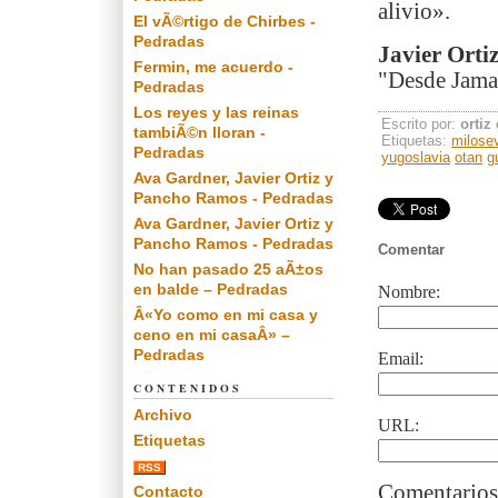
alivio».
El vÃ©rtigo de Chirbes -
Pedradas
Javier Orti
Fermin, me acuerdo -
"Desde Jamai
Pedradas
Los reyes y las reinas
Escrito por:
ortiz
tambiÃ©n lloran -
Etiquetas:
milose
Pedradas
yugoslavia
otan
g
Ava Gardner, Javier Ortiz y
Pancho Ramos - Pedradas
Ava Gardner, Javier Ortiz y
Pancho Ramos - Pedradas
Comentar
No han pasado 25 aÃ±os
en balde – Pedradas
Nombre:
Â«Yo como en mi casa y
ceno en mi casaÂ» –
Pedradas
Email:
CONTENIDOS
Archivo
URL:
Etiquetas
RSS
Comentarios
Contacto