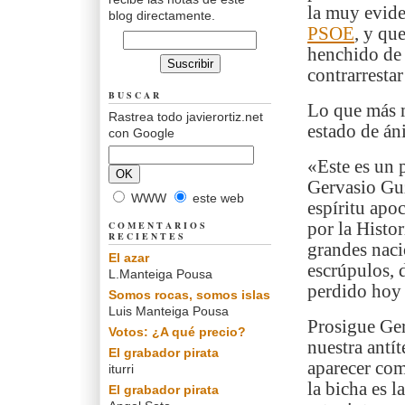
la muy evide
blog directamente.
PSOE
, y qu
henchido de 
contrarrestar
BUSCAR
Lo que más m
Rastrea todo javierortiz.net
estado de án
con Google
«Este es un 
Gervasio Gu
WWW
este web
espíritu apo
COMENTARIOS
por la Histor
RECIENTES
grandes naci
El azar
escrúpulos, 
L.Manteiga Pousa
perdido hoy 
Somos rocas, somos islas
Luis Manteiga Pousa
Prosigue Ger
Votos: ¿A qué precio?
nuestra antí
El grabador pirata
aparecer com
iturri
la bicha es l
El grabador pirata