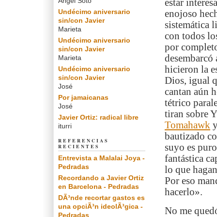
Angel Soto
estar intere
Undécimo aniversario
enojoso hech
sin/con Javier
sistemática 
Marieta
con todos lo
Undécimo aniversario
por completo
sin/con Javier
desembarcó a
Marieta
hicieron la 
Undécimo aniversario
sin/con Javier
Dios, igual 
José
cantan aún h
Por jamaicanas
tétrico para
José
tiran sobre 
Javier Ortiz: radical libre
Tomahawk
y
iturri
bautizado co
REFERENCIAS
suyo es puro
RECIENTES
fantástica c
Entrevista a Malalai Joya -
Pedradas
lo que hagan
Recordando a Javier Ortiz
Por eso man
en Barcelona - Pedradas
hacerlo».
DÃ³nde recortar gastos es
una opciÃ³n ideolÃ³gica -
No me quedó
Pedradas