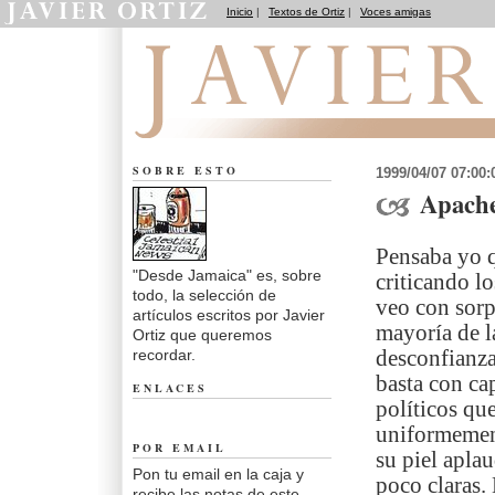
Inicio
|
Textos de Ortiz
|
Voces amigas
Desde Jamaica
SOBRE ESTO
1999/04/07 07:00
Apache
Pensaba yo q
"Desde Jamaica" es, sobre
criticando l
todo, la selección de
veo con sorp
artículos escritos por Javier
mayoría de l
Ortiz que queremos
recordar.
desconfianza.
basta con cap
ENLACES
políticos qu
uniformement
POR EMAIL
su piel apla
Pon tu email en la caja y
poco claras
recibe las notas de este