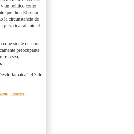
, y un político como
te que dirá. El señor
o la circunstancia de
 pieza teatral ante el
a que siente el señor
ancamente preocupante.
to; o sea, la
o.
Desde Jamaica" el 3 de
mundo
|
Permalink
|