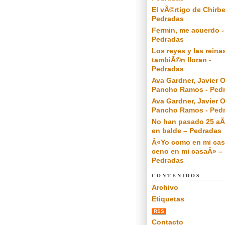
El vÃ©rtigo de Chirbe
Pedradas
Fermin, me acuerdo -
Pedradas
Los reyes y las reina
tambiÃ©n lloran -
Pedradas
Ava Gardner, Javier O
Pancho Ramos - Ped
Ava Gardner, Javier O
Pancho Ramos - Ped
No han pasado 25 a
en balde – Pedradas
Â«Yo como en mi cas
ceno en mi casaÂ» –
Pedradas
CONTENIDOS
Archivo
Etiquetas
RSS
Contacto