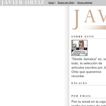
Inicio
|
Textos de Ortiz
|
Voces amigas
Desde Jamaica
SOBRE ESTO
"Desde Jamaica" es, s
todo, la selección de
artículos escritos por J
Ortiz que queremos
recordar.
ENLACES
POR EMAIL
Pon tu email en la caja
recibe las notas de est