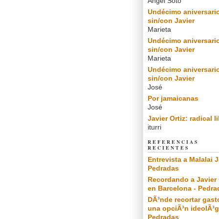
Angel Soto
Undécimo aniversari
sin/con Javier
Marieta
Undécimo aniversari
sin/con Javier
Marieta
Undécimo aniversari
sin/con Javier
José
Por jamaicanas
José
Javier Ortiz: radical l
iturri
REFERENCIAS
RECIENTES
Entrevista a Malalai J
Pedradas
Recordando a Javier 
en Barcelona - Pedra
DÃ³nde recortar gast
una opciÃ³n ideolÃ³g
Pedradas