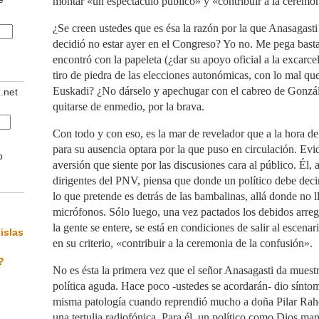
montar «un espectáculo público» y «contribuir a la ceremon
¿Se creen ustedes que es ésa la razón por la que Anasagasti
decidió no estar ayer en el Congreso? Yo no. Me pega bas
encontró con la papeleta (¿dar su apoyo oficial a la excarc
tiro de piedra de las elecciones autonómicas, con lo mal que
Euskadi? ¿No dárselo y apechugar con el cabreo de Gonzál
z.net
quitarse de enmedio, por la brava.
Con todo y con eso, es la mar de revelador que a la hora d
para su ausencia optara por la que puso en circulación. Evi
b
aversión que siente por las discusiones cara al público. Él, 
dirigentes del PNV, piensa que donde un político debe decir
lo que pretende es detrás de las bambalinas, allá donde no ll
micrófonos. Sólo luego, una vez pactados los debidos arreg
la gente se entere, se está en condiciones de salir al escenar
islas
en su criterio, «contribuir a la ceremonia de la confusión».
?
No es ésta la primera vez que el señor Anasagasti da muest
política aguda. Hace poco -ustedes se acordarán- dio sínto
misma patología cuando reprendió mucho a doña Pilar Raho
una tertulia radiofónica. Para él, un político como Dios ma