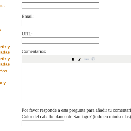
s -
Email:
s
URL:
rtiz y
Comentarios:
radas
rtiz y
radas
Ã±os
a y
Por favor responde a esta pregunta para añadir tu comentar
Color del caballo blanco de Santiago? (todo en minúsculas)