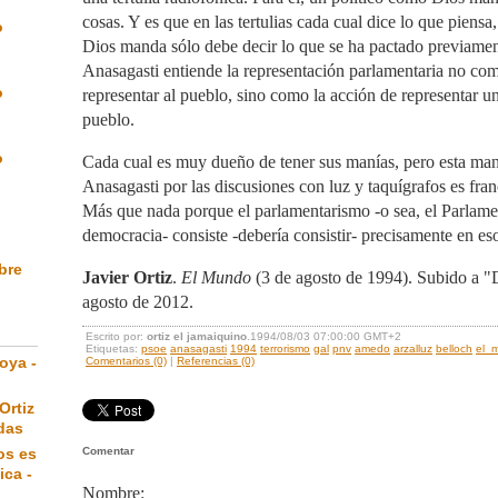
cosas. Y es que en las tertulias cada cual dice lo que piensa
o
Dios manda sólo debe decir lo que se ha pactado previamen
Anasagasti entiende la representación parlamentaria no com
o
representar al pueblo, sino como la acción de representar una
pueblo.
o
Cada cual es muy dueño de tener sus manías, pero esta maní
Anasagasti por las discusiones con luz y taquígrafos es fr
Más que nada porque el parlamentarismo -o sea, el Parlamen
democracia- consiste -debería consistir- precisamente en es
ibre
Javier Ortiz
.
El Mundo
(3 de agosto de 1994). Subido a "
agosto de 2012.
Escrito por:
ortiz el jamaiquino
.1994/08/03 07:00:00 GMT+2
Etiquetas:
psoe
anasagasti
1994
terrorismo
gal
pnv
amedo
arzalluz
belloch
el_
oya -
Comentarios (0)
|
Referencias (0)
Ortiz
das
os es
Comentar
ica -
Nombre: