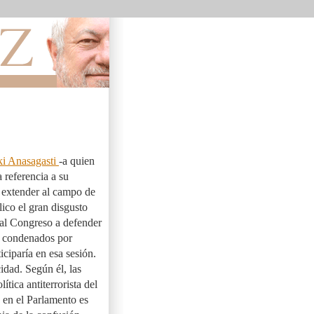
ki Anasagasti
-a quien
 referencia a su
de extender al campo de
lico el gran disgusto
al Congreso a defender
s condenados por
iciparía en esa sesión.
idad. Según él, las
ítica antiterrorista del
o en el Parlamento es