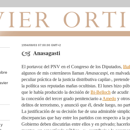
1994/08/03 07:00:00 GMT+2
Anasagasti
El portavoz del PNV en el Congreso de los Diputados,
Iña
obre
algunos de mis coterráneos llaman
Amasacaspi
, en malvada
peculiar práctica de la justicia distributiva capilar-, preten
avier
la política sus reputadas mañas ocultistas. El lunes hizo púb
que le había producido la decisión de
Bi-Belloch
de acudir 
la concesión del tercer grado penitenciario a
Amedo
y otro
delitos de terrorismo, y anunció que él, desde luego, no part
La justificación de su decisión fue de una admirable simplic
discrepancias que hay entre los partidos con respecto a la pol
Gobierno deben discutirlas entre ellos y en privado; hacerl
 y
e