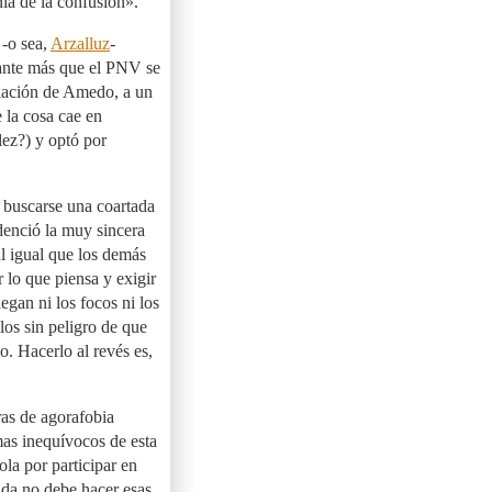
ia de la confusión».
 -o sea,
Arzalluz
-
tante más que el PNV se
elación de Amedo, a un
 la cosa cae en
ez?) y optó por
e buscarse una coartada
denció la muy sincera
al igual que los demás
 lo que piensa y exigir
egan ni los focos ni los
los sin peligro de que
io. Hacerlo al revés es,
ras de agorafobia
mas inequívocos de esta
la por participar en
nda no debe hacer esas