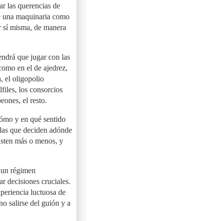
r las querencias de
 de una maquinaria como
r sí misma, de manera
endrá que jugar con las
 como en el de ajedrez,
a, el oligopolio
lfiles, los consorcios
eones, el resto.
 cómo y en qué sentido
s las que deciden adónde
gusten más o menos, y
 un régimen
ar decisiones cruciales.
xperiencia luctuosa de
no salirse del guión y a