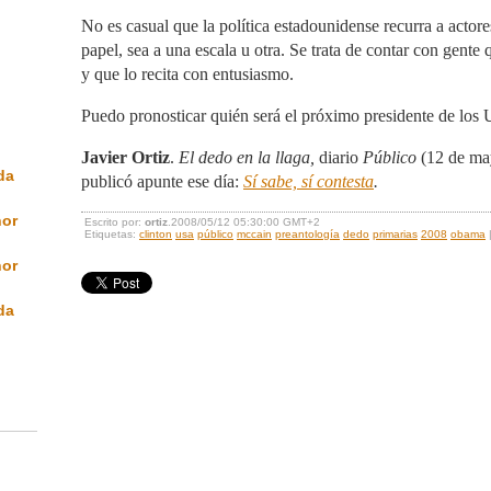
No es casual que la política estadounidense recurra a actore
papel, sea a una escala u otra. Se trata de contar con gente
y que lo recita con entusiasmo.
Puedo pronosticar quién será el próximo presidente de los U
Javier Ortiz
.
El dedo en la llaga,
diario
Público
(12 de ma
da
publicó apunte ese día:
Sí sabe, sí contesta
.
nor
Escrito por:
ortiz
.2008/05/12 05:30:00 GMT+2
Etiquetas:
clinton
usa
público
mccain
preantología
dedo
primarias
2008
obama
nor
da