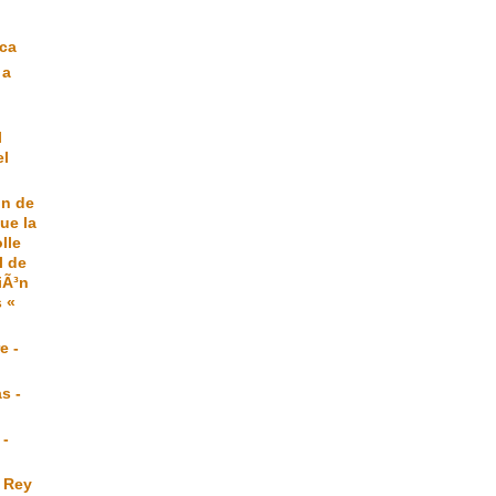
|
eca
 a
l
el
ón de
ue la
lle
l de
iÃ³n
 «
e -
s -
 -
 Rey