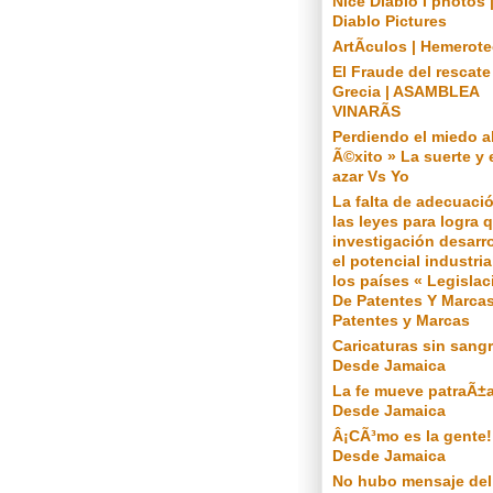
Nice Diablo I photos 
Diablo Pictures
ArtÃ­culos | Hemerot
El Fraude del rescate
Grecia | ASAMBLEA
VINARÃS
Perdiendo el miedo a
Ã©xito » La suerte y 
azar Vs Yo
La falta de adecuaci
las leyes para logra q
investigación desarro
el potencial industria
los países « Legislac
De Patentes Y Marcas
Patentes y Marcas
Caricaturas sin sangr
Desde Jamaica
La fe mueve patraÃ±a
Desde Jamaica
Â¡CÃ³mo es la gente!
Desde Jamaica
No hubo mensaje del