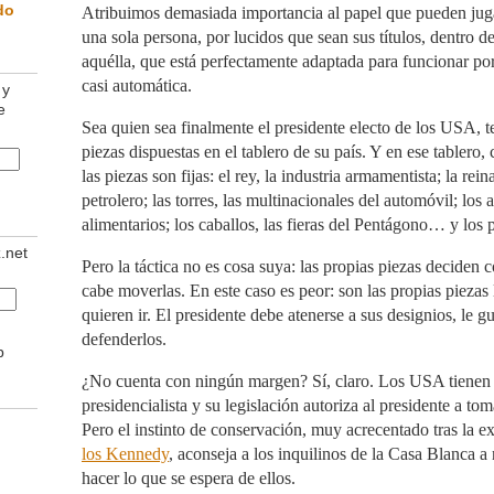
do
Atribuimos demasiada importancia al papel que pueden juga
una sola persona, por lucidos que sean sus títulos, dentro
aquélla, que está perfectamente adaptada para funcionar po
casi automática.
 y
e
Sea quien sea finalmente el presidente electo de los USA, t
piezas dispuestas en el tablero de su país. Y en ese tablero,
las piezas son fijas: el rey, la industria armamentista; la rein
petrolero; las torres, las multinacionales del automóvil; los a
alimentarios; los caballos, las fieras del Pentágono… y los p
z.net
Pero la táctica no es cosa suya: las propias piezas deciden
cabe moverlas. En este caso es peor: son las propias pieza
quieren ir. El presidente debe atenerse a sus designios, le 
defenderlos.
b
¿No cuenta con ningún margen? Sí, claro. Los USA tienen
presidencialista y su legislación autoriza al presidente a tom
Pero el instinto de conservación, muy acrecentado tras la e
los Kennedy
, aconseja a los inquilinos de la Casa Blanca a 
hacer lo que se espera de ellos.