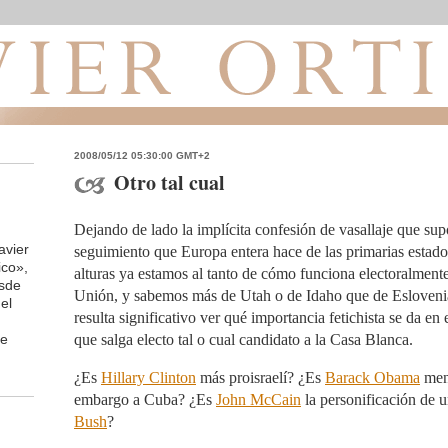
2008/05/12 05:30:00 GMT+2
Otro tal cual
Dejando de lado la implícita confesión de vasallaje que sup
avier
seguimiento que Europa entera hace de las primarias estado
ico»,
alturas ya estamos al tanto de cómo funciona electoralmente
esde
Unión, y sabemos más de Utah o de Idaho que de Eslovenia
el
resulta significativo ver qué importancia fetichista se da en 
de
que salga electo tal o cual candidato a la Casa Blanca.
¿Es
Hillary Clinton
más proisraelí? ¿Es
Barack Obama
meno
embargo a Cuba? ¿Es
John McCain
la personificación de 
Bush
?