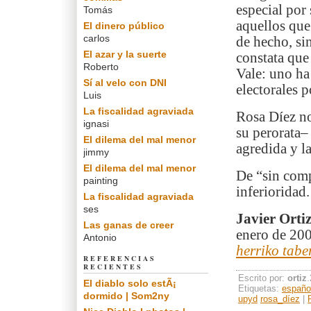
especial por
Tomás
aquellos que
El dinero público
carlos
de hecho, si
El azar y la suerte
constata que
Roberto
Vale: uno ha
Sí al velo con DNI
electorales 
Luis
La fiscalidad agraviada
Rosa Díez no
ignasi
su perorata–
El dilema del mal menor
agredida y l
jimmy
El dilema del mal menor
De “sin comp
painting
inferioridad.
La fiscalidad agraviada
ses
Javier Orti
Las ganas de creer
enero de 200
Antonio
herriko tabe
REFERENCIAS
RECIENTES
Escrito por:
ortiz
El diablo solo estÃ¡
Etiquetas:
españo
dormido | Som2ny
upyd
rosa_díez
|