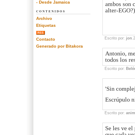
- Desde Jamaica
ambos son ca
alter-EGO?
CONTENIDOS
Archivo
Etiquetas
RSS
Escrito por:
jon
.
Contacto
Generado por Bitakora
Antonio, me
todos los re
Escrito por:
Belé
'Sin complej
Escrúpulo n
Escrito por:
ani
Se les ve el
que cada vez