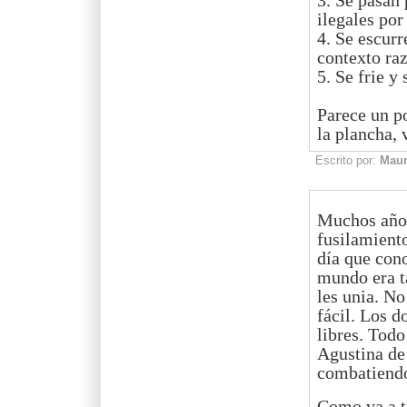
3. Se pasan 
ilegales por
4. Se escurr
contexto raz
5. Se frie y 
Parece un p
la plancha, 
Escrito por:
Mau
Muchos años
fusilamient
día que con
mundo era t
les unia. No
fácil. Los d
libres. Todo
Agustina de
combatiendo
Como va a t