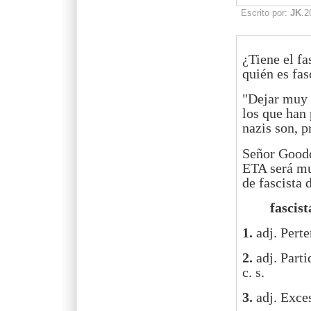
Escrito por:
JK
.2
¿Tiene el fa
quién es fa
"Dejar muy c
los que han
nazis son, p
Señor Goodd
ETA será muc
de fascista
fascist
1.
adj. Perte
2.
adj. Parti
c. s.
3.
adj. Exce