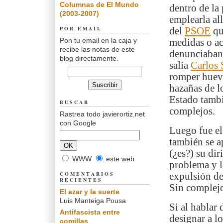
Columnas de El Mundo
dentro de la
(2003-2007)
emplearla al
POR EMAIL
del
PSOE
qu
Pon tu email en la caja y
medidas o ac
recibe las notas de este
denunciaban 
blog directamente.
salía
Carlos 
romper huevo
hazañas de l
Estado tambié
BUSCAR
complejos.
Rastrea todo javierortiz.net
con Google
Luego fue el
también se 
(¿es?) su di
WWW
este web
problema y l
COMENTARIOS
expulsión de
RECIENTES
Sin complejo
El azar y la suerte
Luis Manteiga Pousa
Si al hablar 
Antifascista entre
designar a l
comillas