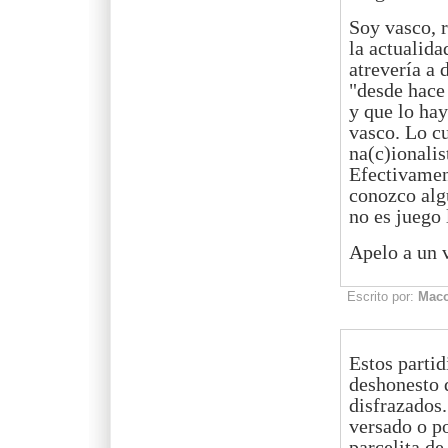
Soy vasco, r
la actualida
atrevería a 
"desde hace 
y que lo hay
vasco. Lo cu
na(c)ionalis
Efectivament
conozco alg
no es juego 
Apelo a un v
Escrito por:
Mac
Estos partid
deshonesto 
disfrazados.
versado o po
parcelita de