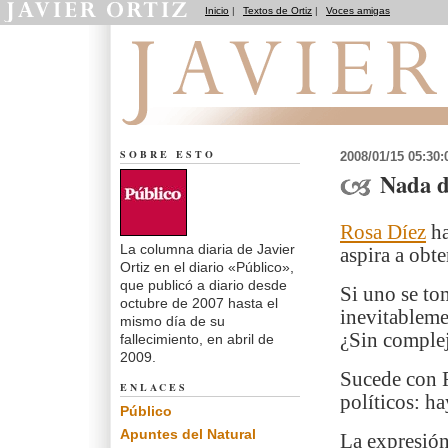
Inicio
|
Textos de Ortiz
|
Voces amigas
El dedo en la llaga
SOBRE ESTO
2008/01/15 05:30
Nada d
Rosa Díez
ha
La columna diaria de Javier
aspira a obt
Ortiz en el diario «Público»,
que publicó a diario desde
Si uno se tom
octubre de 2007 hasta el
inevitableme
mismo día de su
¿Sin comple
fallecimiento, en abril de
2009.
Sucede con R
ENLACES
políticos: h
Público
Apuntes del Natural
La expresión