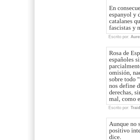
En consecue
espanyol y d
catalanes q
fascistas y 
Escrito por:
Aure
Rosa de Espa
españoles s
parcialmente
omisión, nac
sobre todo 
nos define d
derechas, si
mal, como e
Escrito por:
Trai
Aunque no s
positivo int
dice.