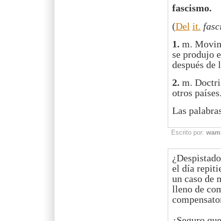
fascismo
.
(
Del
it.
fasc
1.
m. Movimi
se produjo e
después de 
2.
m. Doctrin
otros países
Las palabras
Escrito por:
wam
¿Despistado,
el día repit
un caso de 
lleno de co
compensatori
¿Seguro que 