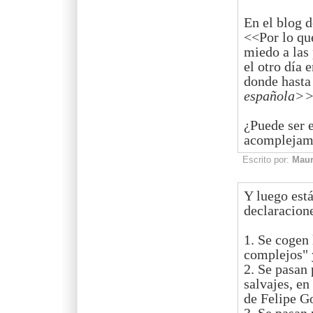
En el blog d
<<Por lo que
miedo a las
el otro día 
donde hasta
española>
¿Puede ser 
acomplejami
Escrito por:
Mau
Y luego est
declaracion
1. Se cogen 
complejos" y
2. Se pasan 
salvajes, en
de Felipe G