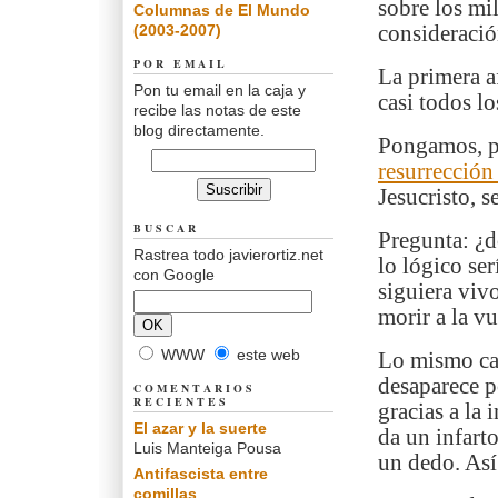
sobre los mi
Columnas de El Mundo
(2003-2007)
consideración
POR EMAIL
La primera a
Pon tu email en la caja y
casi todos lo
recibe las notas de este
blog directamente.
Pongamos, po
resurrección
Jesucristo, 
BUSCAR
Pregunta: ¿d
Rastrea todo javierortiz.net
lo lógico ser
con Google
siguiera vivo
morir a la v
WWW
este web
Lo mismo cab
desaparece p
COMENTARIOS
RECIENTES
gracias a la 
El azar y la suerte
da un infart
Luis Manteiga Pousa
un dedo. Así
Antifascista entre
comillas