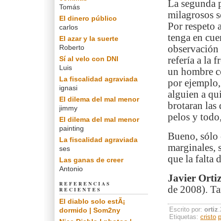
La segunda p
Tomás
milagrosos se
El dinero público
Por respeto 
carlos
tenga en cue
El azar y la suerte
Roberto
observación 
Sí al velo con DNI
refería a la 
Luis
un hombre co
La fiscalidad agraviada
por ejemplo,
ignasi
alguien a qu
El dilema del mal menor
brotaran las
jimmy
pelos y todo,
El dilema del mal menor
painting
Bueno, sólo 
La fiscalidad agraviada
marginales, 
ses
que la falta
Las ganas de creer
Antonio
Javier Orti
REFERENCIAS
de 2008). Ta
RECIENTES
El diablo solo estÃ¡
Escrito por:
ortiz
dormido | Som2ny
Etiquetas:
cristo
p