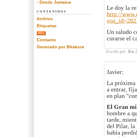
- Desde Jamaica
Le doy la re
CONTENIDOS
http://www.
Archivo
voz_id=282
Etiquetas
Un saludo co
RSS
curarse el c
Contacto
Generado por Bitakora
Escrito por:
Xis
.
Javier:
La próxima v
a entrar, fí
en plan "com
El Gran mi
hombre a qu
tarde, mient
del Pilar, l
había perdid