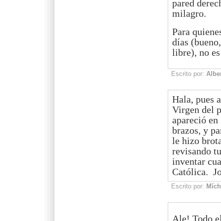
pared derech
milagro.
Para quiene
días (bueno,
libre), no e
Escrito por:
Albe
Hala, pues a
Virgen del p
apareció en 
brazos, y pa
le hizo brot
revisando tu
inventar cua
Católica. Jo
Escrito por:
Mích
Ale! Todo e