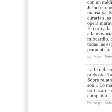
con un médi
Jesucristo n
mansalva. M
curarían las
opera marav
Él curó a la
a la mayoría
miocardio, o
todas las es
psiquiatría.
Escrito por:
Tane
La fe del se
preboste: Ta
Sobre relat
son... Lo ma
no Lázaros 
compañía...
Escrito por:
Anto