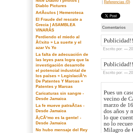
Nice Diablo I photos |
|
Referencias (0)
Diablo Pictures
ArtÃ­culos | Hemeroteca
El Fraude del rescate a
Grecia | ASAMBLEA
Comentarios
VINARÃS
Perdiendo el miedo al
Publicidad!!
Ã©xito » La suerte y el
azar Vs Yo
Escrito por:
---
.2
La falta de adecuación de
las leyes para logra que la
Publicidad!!
investigación desarrolle
el potencial industrial de
Escrito por:
---
.2
los países « LegislaciÃ³n
De Patentes Y Marcas «
Patentes y Marcas
Pues un caso
Caricaturas sin sangre -
vecino de Ca
Desde Jamaica
marzo de 164
La fe mueve patraÃ±as -
dos años y m
Desde Jamaica
lo que cuent
Â¡CÃ³mo es la gente! -
no lo recuer
Desde Jamaica
Milagro de 
No hubo mensaje del Rey