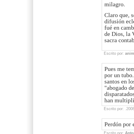
milagro.
Claro que, 
difusión ecl
fué en cambi
de Dios, la 
sacra contab
Escrito por:
ani
Pues me tem
por un tubo.
santos en lo
"abogado del
disparatado
han multipl
Escrito por:
.200
Perdón por 
Escrito por:
Anto