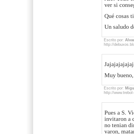
ver si conse
Qué cosas t
Un saludo d
Escrito por:
Alvar
http://debuxos.b
Jajajajajajaj
Muy bueno, J
Escrito por:
Migu
http://www.trebol
Pues a S. Vi
invitaron a
no tenian d
varon, matar