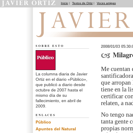
Inicio
|
Textos de Ortiz
|
Voces amigas
El dedo en la llaga
SOBRE ESTO
2008/01/03 05:30
Milagr
Me cuentan q
La columna diaria de Javier
santificador
Ortiz en el diario «Público»,
que arropan 
que publicó a diario desde
tiene en la l
octubre de 2007 hasta el
mismo día de su
certificar c
fallecimiento, en abril de
relaten, a n
2009.
No tengo nad
ENLACES
tanta gente 
Público
propias norm
Apuntes del Natural