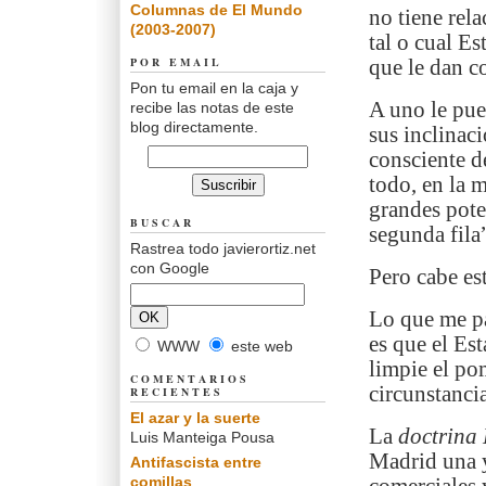
Columnas de El Mundo
no tiene rel
(2003-2007)
tal o cual E
POR EMAIL
que le dan co
Pon tu email en la caja y
A uno le pue
recibe las notas de este
blog directamente.
sus inclinac
consciente d
todo, en la m
grandes pote
BUSCAR
segunda fila
Rastrea todo javierortiz.net
con Google
Pero cabe es
Lo que me pa
es que el Es
WWW
este web
limpie el pom
COMENTARIOS
circunstancia
RECIENTES
El azar y la suerte
La
doctrina
Luis Manteiga Pousa
Madrid una y
Antifascista entre
comillas