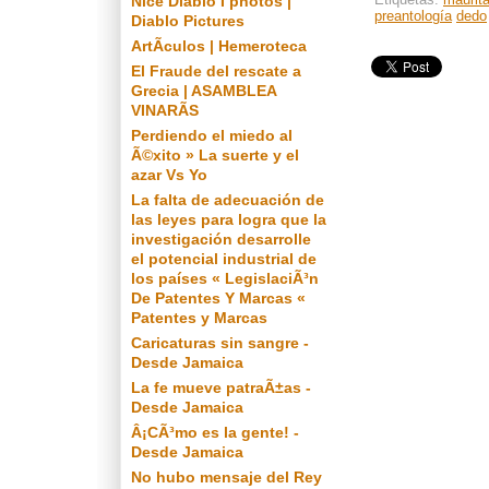
Nice Diablo I photos |
preantología
dedo
Diablo Pictures
ArtÃ­culos | Hemeroteca
El Fraude del rescate a
Grecia | ASAMBLEA
VINARÃS
Perdiendo el miedo al
Ã©xito » La suerte y el
azar Vs Yo
La falta de adecuación de
las leyes para logra que la
investigación desarrolle
el potencial industrial de
los países « LegislaciÃ³n
De Patentes Y Marcas «
Patentes y Marcas
Caricaturas sin sangre -
Desde Jamaica
La fe mueve patraÃ±as -
Desde Jamaica
Â¡CÃ³mo es la gente! -
Desde Jamaica
No hubo mensaje del Rey