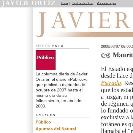
Inicio
|
Textos de Ortiz
|
Voces amigas
El dedo en la llaga
SOBRE ESTO
2008/08/07 06:00
Maurit
El Estado es
La columna diaria de Javier
desde hace d
Ortiz en el diario «Público»,
Estrada
. Re
que publicó a diario desde
que los esta
octubre de 2007 hasta el
mismo día de su
a juzgar, ni
fallecimiento, en abril de
de régimen q
2009.
lo fundado o
ENLACES
exclusiva a 
Público
foráneo es q
Apuntes del Natural
llamaba el “