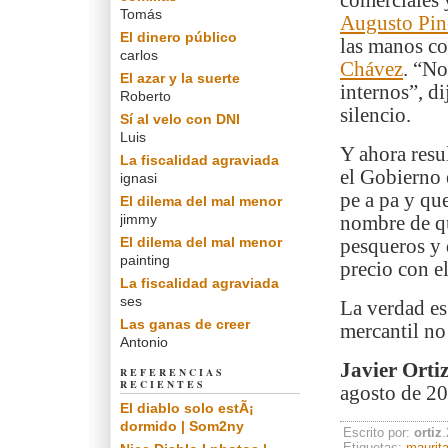
comerciales 
Tomás
Augusto Pin
El dinero público
las manos co
carlos
Chávez
. “No
El azar y la suerte
internos”, d
Roberto
silencio.
Sí al velo con DNI
Luis
Y ahora resu
La fiscalidad agraviada
el Gobierno 
ignasi
pe a pa y qu
El dilema del mal menor
jimmy
nombre de q
El dilema del mal menor
pesqueros y 
painting
precio con e
La fiscalidad agraviada
ses
La verdad es
Las ganas de creer
mercantil no
Antonio
Javier Orti
REFERENCIAS
RECIENTES
agosto de 20
El diablo solo estÃ¡
dormido | Som2ny
Escrito por:
ortiz
Etiquetas:
maurita