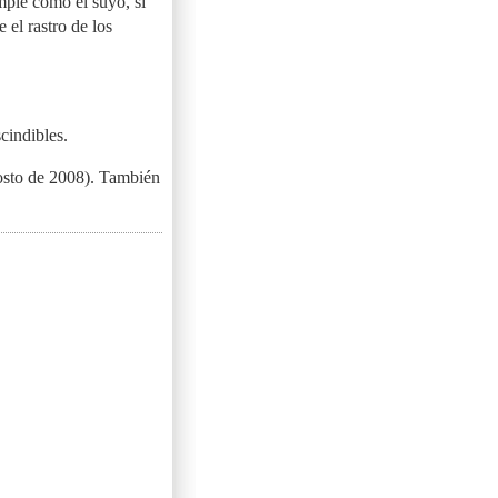
mple como el suyo, si
el rastro de los
cindibles.
osto de 2008). También