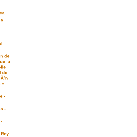
|
eca
 a
l
el
ón de
ue la
lle
l de
iÃ³n
 «
e -
s -
 -
 Rey