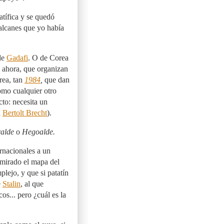
atífica y se quedó
alcanes que yo había
de
Gadafi
. O de Corea
e ahora, que organizan
rea, tan
1984
,
que dan
omo cualquier otro
cto: necesita un
a
Bertolt Brecht
).
ralde
o
Hegoalde.
ernacionales a un
 mirado el mapa del
ejo, y que si patatín
e
Stalin
, al que
os... pero ¿cuál es la