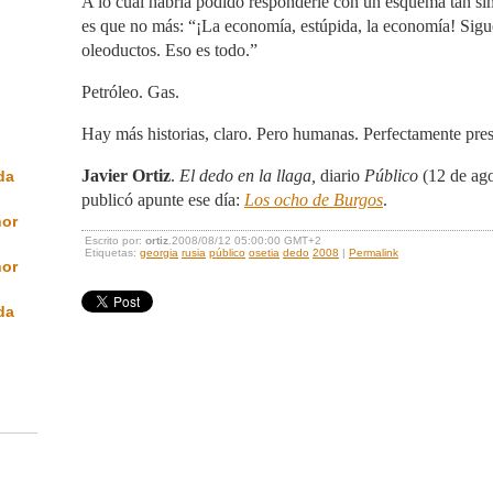
A lo cual habría podido responderle con un esquema tan si
es que no más: “¡La economía, estúpida, la economía! Sigue 
oleoductos. Eso es todo.”
Petróleo. Gas.
Hay más historias, claro. Pero humanas. Perfectamente pres
Javier Ortiz
.
El dedo en la llaga,
diario
Público
(12 de ag
da
publicó apunte ese día:
Los ocho de Burgos
.
nor
Escrito por:
ortiz
.2008/08/12 05:00:00 GMT+2
Etiquetas:
georgia
rusia
público
osetia
dedo
2008
|
Permalink
nor
da