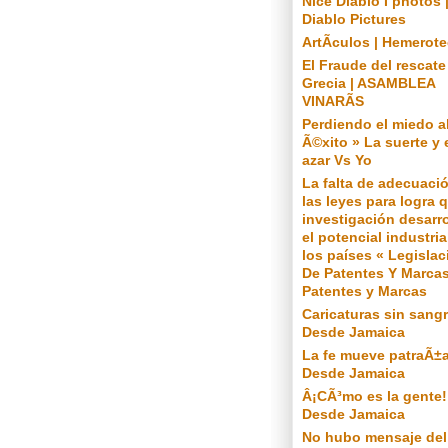
Nice Diablo I photos 
Diablo Pictures
ArtÃ­culos | Hemerot
El Fraude del rescate
Grecia | ASAMBLEA
VINARÃS
Perdiendo el miedo a
Ã©xito » La suerte y 
azar Vs Yo
La falta de adecuaci
las leyes para logra q
investigación desarro
el potencial industria
los países « Legislac
De Patentes Y Marcas
Patentes y Marcas
Caricaturas sin sangr
Desde Jamaica
La fe mueve patraÃ±a
Desde Jamaica
Â¡CÃ³mo es la gente!
Desde Jamaica
No hubo mensaje del