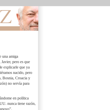
ue una amiga
 Javier, pero es que
de explicarle que ya
biéramos nacido, pero
, Bosnia, Croacia y
zón) no servía para
tándome en política
UU. nunca tiene razón,
 apoyo”.