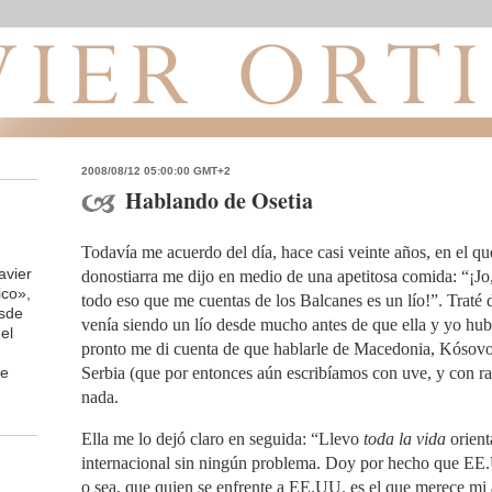
2008/08/12 05:00:00 GMT+2
Hablando de Osetia
Todavía me acuerdo del día, hace casi veinte años, en el q
avier
donostiarra me dijo en medio de una apetitosa comida: “¡Jo,
ico»,
todo eso que me cuentas de los Balcanes es un lío!”. Traté 
esde
venía siendo un lío desde mucho antes de que ella y yo hu
el
pronto me di cuenta de que hablarle de Macedonia, Kósovo
de
Serbia (que por entonces aún escribíamos con uve, y con ra
nada.
Ella me lo dejó claro en seguida: “Llevo
toda la vida
orien
internacional sin ningún problema. Doy por hecho que EE.
o sea, que quien se enfrente a EE.UU. es el que merece mi