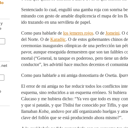
do
Sentenciado lo cual, engulló una gamba roja con sonrisa be
mirando con gesto de amable displicencia el mapa de los B
ido trazando en una servilleta de papel.
 y
e
Como para hablarle de
los jemeres rojos
. O de
Jomeini
. O 
del Norte. O de
Karadjic
. O de estos gobernantes chinos d
ceremonias inaugurales olímpicas de una perfección tan pét
pavor, aunque enseguida demuestren que son tan falibles c
mortal (“General, tu tanque es poderoso, pero tiene un defe
conductor”, les advirtió hace muchos decenios el comunist
z.net
Como para hablarle a mi amiga donostiarra de Osetia.
Ipar
El error de mi amiga no fue reducir todos los conflictos int
b
esquema, sino reducirlos a un esquema erróneo. Si hubiera
Cáucaso y me hubiera dicho: “Ya veo que todo es muy compl
y que si patatán, y que Tbilisi fue conocido por Tiflis, y qu
llamaban
Koba,
anduvo por allí organizando huelgas y atrac
clave del follón que se está produciendo ahora mismo?”.