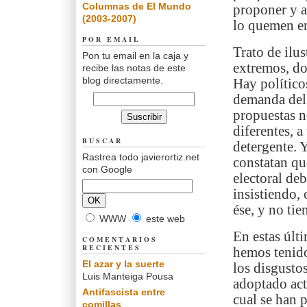
Columnas de El Mundo
proponer y a
(2003-2007)
lo quemen e
POR EMAIL
Trato de ilu
Pon tu email en la caja y
extremos, dos
recibe las notas de este
blog directamente.
Hay político
demanda del 
propuestas n
diferentes, 
BUSCAR
detergente. 
Rastrea todo javierortiz.net
constatan qu
con Google
electoral deb
insistiendo, 
ése, y no tie
WWW
este web
En estas últ
COMENTARIOS
RECIENTES
hemos tenido
El azar y la suerte
los disgusto
Luis Manteiga Pousa
adoptado act
Antifascista entre
cual se han 
comillas