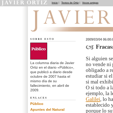
Inicio
|
Textos de Ortiz
|
Voces amigas
El dedo en la llaga
SOBRE ESTO
2009/03/04 06:00
Fracas
Si alguien se
La columna diaria de Javier
no vende ni p
Ortiz en el diario «Público»,
obligado a r
que publicó a diario desde
estudiar si 
octubre de 2007 hasta el
mismo día de su
si mal exhibi
fallecimiento, en abril de
O si todo a l
2009.
ejemplo, la 
ENLACES
Galilei
, lo 
Público
establecido 
Apuntes del Natural
porque lo su