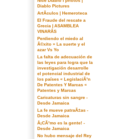
Nice Diablo I photos |
Diablo Pictures
ArtÃ­culos | Hemeroteca
El Fraude del rescate a
Grecia | ASAMBLEA
VINARÃS
Perdiendo el miedo al
Ã©xito » La suerte y el
azar Vs Yo
La falta de adecuación de
las leyes para logra que la
investigación desarrolle
el potencial industrial de
los países « LegislaciÃ³n
De Patentes Y Marcas «
Patentes y Marcas
Caricaturas sin sangre -
Desde Jamaica
La fe mueve patraÃ±as -
Desde Jamaica
Â¡CÃ³mo es la gente! -
Desde Jamaica
No hubo mensaje del Rey