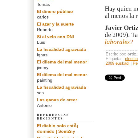
Tomás
Hay quien nu
El dinero público
al menos la 
carlos
El azar y la suerte
Javier Orti
Roberto
de 2009). Ta
Sí al velo con DNI
laborales?
Luis
La fiscalidad agraviada
Escrito por:
ortiz
ignasi
Etiquetas:
elecci
El dilema del mal menor
2009
euskadi
|
Pe
jimmy
El dilema del mal menor
painting
La fiscalidad agraviada
ses
Las ganas de creer
Antonio
REFERENCIAS
RECIENTES
El diablo solo estÃ¡
dormido | Som2ny