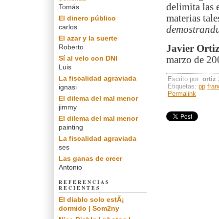
delimita las 
Tomás
materias tal
El dinero público
carlos
demostrand
El azar y la suerte
Roberto
Javier Orti
Sí al velo con DNI
marzo de 20
Luis
La fiscalidad agraviada
Escrito por:
ortiz
Etiquetas:
pp
fran
ignasi
Permalink
El dilema del mal menor
jimmy
El dilema del mal menor
painting
La fiscalidad agraviada
ses
Las ganas de creer
Antonio
REFERENCIAS
RECIENTES
El diablo solo estÃ¡
dormido | Som2ny