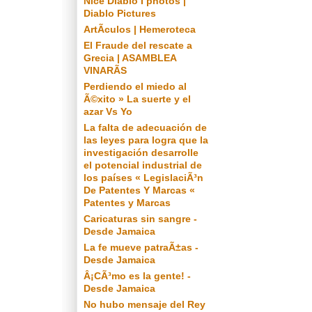
Nice Diablo I photos |
Diablo Pictures
ArtÃ­culos | Hemeroteca
El Fraude del rescate a
Grecia | ASAMBLEA
VINARÃS
Perdiendo el miedo al
Ã©xito » La suerte y el
azar Vs Yo
La falta de adecuación de
las leyes para logra que la
investigación desarrolle
el potencial industrial de
los países « LegislaciÃ³n
De Patentes Y Marcas «
Patentes y Marcas
Caricaturas sin sangre -
Desde Jamaica
La fe mueve patraÃ±as -
Desde Jamaica
Â¡CÃ³mo es la gente! -
Desde Jamaica
No hubo mensaje del Rey