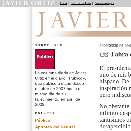
Inicio
|
Textos de Ortiz
|
Voces amigas
El dedo en la llaga
SOBRE ESTO
2009/03/30 06:00
Fabra 
El president
La columna diaria de Javier
uno de mis b
Ortiz en el diario «Público»,
hispano. De é
que publicó a diario desde
inspiración r
octubre de 2007 hasta el
mismo día de su
pero indiscu
fallecimiento, en abril de
2009.
No obstante,
infinito des
ENLACES
tantísimos o
Público
desapercibid
Apuntes del Natural