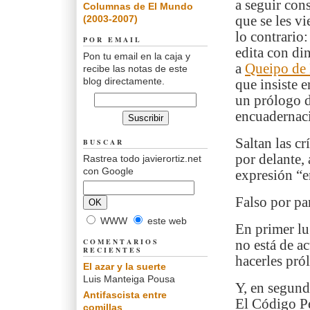
a seguir con
Columnas de El Mundo
(2003-2007)
que se les v
lo contrario
POR EMAIL
edita con di
Pon tu email en la caja y
a
Queipo de
recibe las notas de este
blog directamente.
que insiste 
un prólogo d
encuaderna
Saltan las c
BUSCAR
por delante, 
Rastrea todo javierortiz.net
con Google
expresión “e
Falso por pa
WWW
este web
En primer lu
COMENTARIOS
no está de a
RECIENTES
hacerles pró
El azar y la suerte
Luis Manteiga Pousa
Y, en segund
Antifascista entre
El Código Pe
comillas