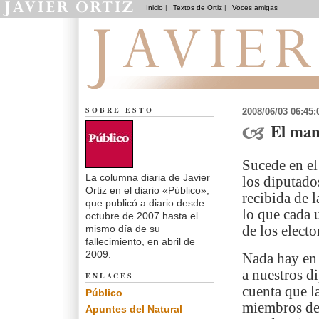
Inicio
|
Textos de Ortiz
|
Voces amigas
El dedo en la llaga
SOBRE ESTO
2008/06/03 06:45
El man
Sucede en el
La columna diaria de Javier
los diputado
Ortiz en el diario «Público»,
recibida de l
que publicó a diario desde
lo que cada 
octubre de 2007 hasta el
mismo día de su
de los electo
fallecimiento, en abril de
2009.
Nada hay en 
a nuestros d
ENLACES
cuenta que l
Público
miembros de 
Apuntes del Natural