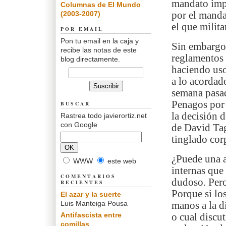
mandato imp
Columnas de El Mundo
(2003-2007)
por el manda
el que milita
POR EMAIL
Pon tu email en la caja y
Sin embargo,
recibe las notas de este
reglamentos 
blog directamente.
haciendo uso
a lo acordad
semana pasad
Penagos por 
BUSCAR
la decisión 
Rastrea todo javierortiz.net
con Google
de David Tag
tinglado cor
¿Puede una a
WWW
este web
internas que
COMENTARIOS
dudoso. Pero
RECIENTES
Porque si lo
El azar y la suerte
Luis Manteiga Pousa
manos a la d
Antifascista entre
o cual discu
comillas