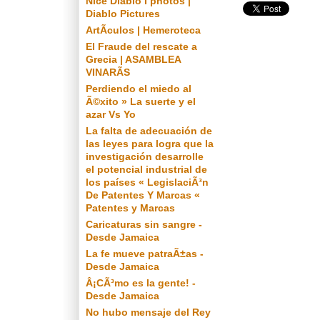
Nice Diablo I photos |
Diablo Pictures
ArtÃ­culos | Hemeroteca
El Fraude del rescate a
Grecia | ASAMBLEA
VINARÃS
Perdiendo el miedo al
Ã©xito » La suerte y el
azar Vs Yo
La falta de adecuación de
las leyes para logra que la
investigación desarrolle
el potencial industrial de
los países « LegislaciÃ³n
De Patentes Y Marcas «
Patentes y Marcas
Caricaturas sin sangre -
Desde Jamaica
La fe mueve patraÃ±as -
Desde Jamaica
Â¡CÃ³mo es la gente! -
Desde Jamaica
No hubo mensaje del Rey