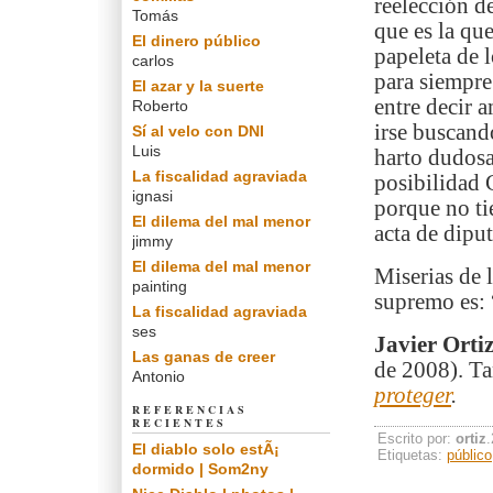
reelección de
Tomás
que es la qu
El dinero público
papeleta de
carlos
para siempre
El azar y la suerte
entre decir 
Roberto
irse buscand
Sí al velo con DNI
Luis
harto dudosa
La fiscalidad agraviada
posibilidad 
ignasi
porque no ti
El dilema del mal menor
acta de dipu
jimmy
El dilema del mal menor
Miserias de 
painting
supremo es: 
La fiscalidad agraviada
ses
Javier Orti
Las ganas de creer
de 2008). Ta
Antonio
proteger
.
REFERENCIAS
RECIENTES
Escrito por:
ortiz
El diablo solo estÃ¡
Etiquetas:
público
dormido | Som2ny