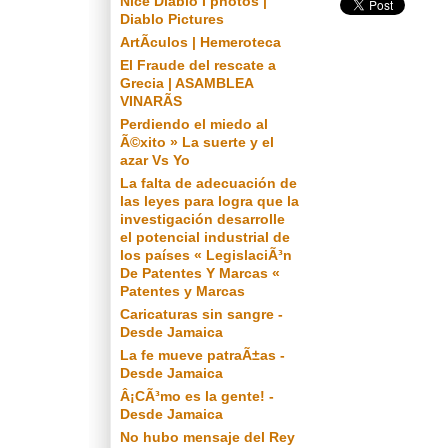
Nice Diablo I photos |
Diablo Pictures
ArtÃ­culos | Hemeroteca
El Fraude del rescate a
Grecia | ASAMBLEA
VINARÃS
Perdiendo el miedo al
Ã©xito » La suerte y el
azar Vs Yo
La falta de adecuación de
las leyes para logra que la
investigación desarrolle
el potencial industrial de
los países « LegislaciÃ³n
De Patentes Y Marcas «
Patentes y Marcas
Caricaturas sin sangre -
Desde Jamaica
La fe mueve patraÃ±as -
Desde Jamaica
Â¡CÃ³mo es la gente! -
Desde Jamaica
No hubo mensaje del Rey