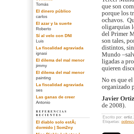
Tomás
que son comp
El dinero público
porque los t
carlos
ochavos. Qui
El azar y la suerte
oligarquías 
Roberto
del Primer M
Sí al velo con DNI
son tales, p
Luis
distintos, s
La fiscalidad agraviada
ignasi
Mundo –salvo
El dilema del mal menor
ligadas a pr
jimmy
quieren disce
El dilema del mal menor
painting
No es que el
La fiscalidad agraviada
organizado p
ses
Las ganas de creer
Javier Orti
Antonio
de 2008).
REFERENCIAS
RECIENTES
Escrito por:
ortiz
Etiquetas:
pobrez
El diablo solo estÃ¡
dormido | Som2ny