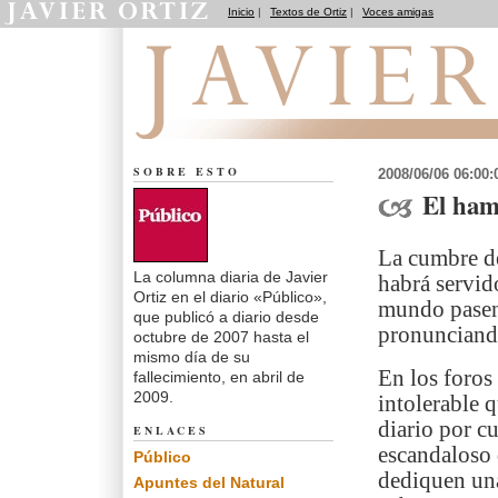
Inicio
|
Textos de Ortiz
|
Voces amigas
El dedo en la llaga
SOBRE ESTO
2008/06/06 06:00
El ham
La cumbre d
La columna diaria de Javier
habrá servid
Ortiz en el diario «Público»,
mundo pasen 
que publicó a diario desde
pronunciand
octubre de 2007 hasta el
mismo día de su
En los foros
fallecimiento, en abril de
2009.
intolerable 
diario por c
ENLACES
escandaloso 
Público
dediquen una
Apuntes del Natural