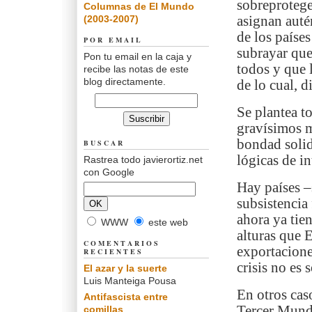
sobreprotege
Columnas de El Mundo
(2003-2007)
asignan auté
de los paíse
POR EMAIL
subrayar que
Pon tu email en la caja y
todos y que 
recibe las notas de este
blog directamente.
de lo cual, d
Se plantea t
gravísimos m
bondad solid
BUSCAR
lógicas de in
Rastrea todo javierortiz.net
con Google
Hay países –
subsistencia
ahora ya tien
WWW
este web
alturas que 
COMENTARIOS
exportacione
RECIENTES
crisis no es 
El azar y la suerte
Luis Manteiga Pousa
En otros caso
Antifascista entre
Tercer Mund
comillas