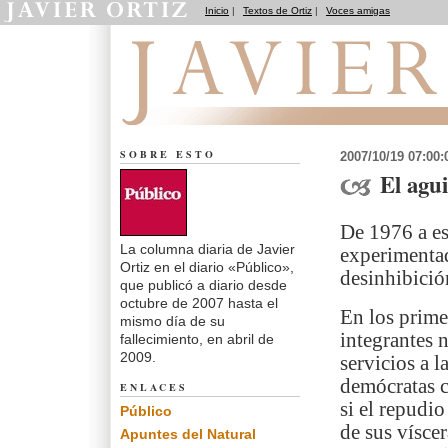
Inicio
|
Textos de Ortiz
|
Voces amigas
El dedo en la llaga
SOBRE ESTO
2007/10/19 07:00
El agu
De 1976 a es
La columna diaria de Javier
experimentad
Ortiz en el diario «Público»,
desinhibició
que publicó a diario desde
octubre de 2007 hasta el
En los prime
mismo día de su
integrantes n
fallecimiento, en abril de
2009.
servicios a l
demócratas 
ENLACES
si el repudio
Público
de sus vísce
Apuntes del Natural