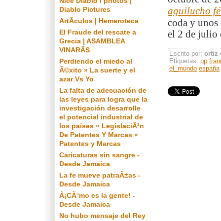
Nice Diablo I photos |
Diablo Pictures
aguilucho fé
ArtÃ­culos | Hemeroteca
coda y unos 
El Fraude del rescate a
el 2 de julio
Grecia | ASAMBLEA
VINARÃS
Escrito por:
ortiz
Perdiendo el miedo al
Etiquetas:
pp
fran
el_mundo
españa
Ã©xito » La suerte y el
azar Vs Yo
La falta de adecuación de
las leyes para logra que la
investigación desarrolle
el potencial industrial de
los países « LegislaciÃ³n
De Patentes Y Marcas «
Patentes y Marcas
Caricaturas sin sangre -
Desde Jamaica
La fe mueve patraÃ±as -
Desde Jamaica
Â¡CÃ³mo es la gente! -
Desde Jamaica
No hubo mensaje del Rey