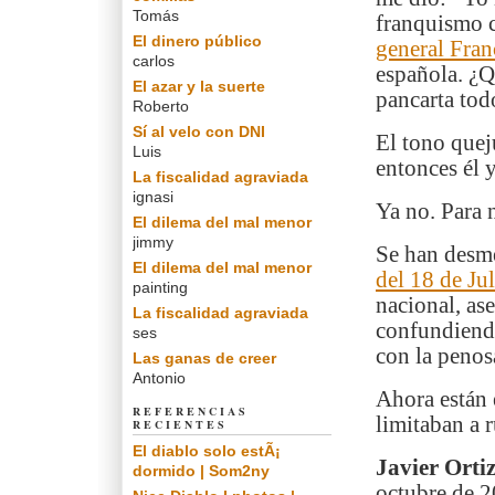
Tomás
franquismo c
El dinero público
general Fran
carlos
española. ¿Q
El azar y la suerte
pancarta tod
Roberto
Sí al velo con DNI
El tono quej
Luis
entonces él y
La fiscalidad agraviada
ignasi
Ya no. Para 
El dilema del mal menor
jimmy
Se han desme
El dilema del mal menor
del 18 de Ju
painting
nacional, as
La fiscalidad agraviada
confundiendo
ses
con la penos
Las ganas de creer
Antonio
Ahora están 
REFERENCIAS
limitaban a 
RECIENTES
El diablo solo estÃ¡
Javier Orti
dormido | Som2ny
octubre de 2