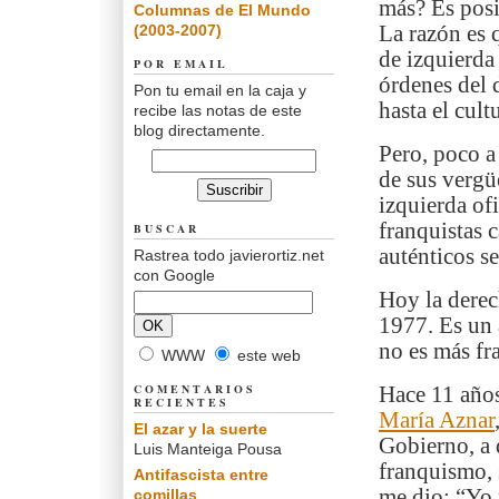
más? Es posi
Columnas de El Mundo
(2003-2007)
La razón es q
de izquierda
POR EMAIL
órdenes del d
Pon tu email en la caja y
hasta el cultu
recibe las notas de este
blog directamente.
Pero, poco a
de sus vergü
izquierda of
franquistas 
BUSCAR
auténticos se
Rastrea todo javierortiz.net
con Google
Hoy la dere
1977. Es un 
no es más fr
WWW
este web
COMENTARIOS
Hace 11 años
RECIENTES
María Aznar
El azar y la suerte
Gobierno, a 
Luis Manteiga Pousa
franquismo, 
Antifascista entre
me dio: “Yo 
comillas