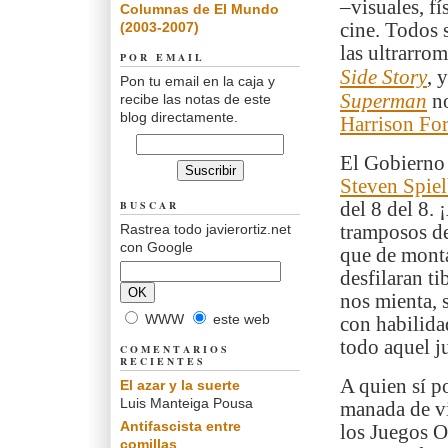
–visuales, fí
Columnas de El Mundo
(2003-2007)
cine. Todos
las ultrarro
POR EMAIL
Side Story
, 
Pon tu email en la caja y
Superman
n
recibe las notas de este
blog directamente.
Harrison Fo
El Gobierno 
Steven Spie
BUSCAR
del 8 del 8.
Rastrea todo javierortiz.net
tramposos de
con Google
que de monta
desfilaran t
nos mienta, 
WWW
este web
con habilida
todo aquel j
COMENTARIOS
RECIENTES
A quien sí p
El azar y la suerte
Luis Manteiga Pousa
manada de vi
Antifascista entre
los Juegos O
comillas