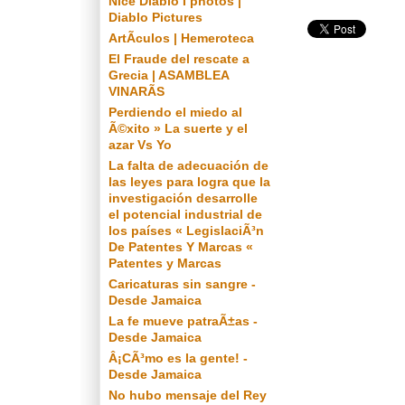
Nice Diablo I photos |
Diablo Pictures
ArtÃ­culos | Hemeroteca
El Fraude del rescate a
Grecia | ASAMBLEA
VINARÃS
Perdiendo el miedo al
Ã©xito » La suerte y el
azar Vs Yo
La falta de adecuación de
las leyes para logra que la
investigación desarrolle
el potencial industrial de
los países « LegislaciÃ³n
De Patentes Y Marcas «
Patentes y Marcas
Caricaturas sin sangre -
Desde Jamaica
La fe mueve patraÃ±as -
Desde Jamaica
Â¡CÃ³mo es la gente! -
Desde Jamaica
No hubo mensaje del Rey