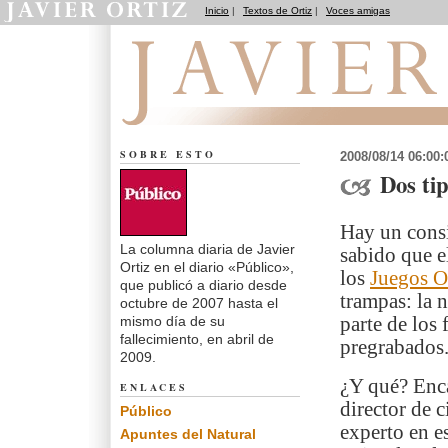
Inicio
|
Textos de Ortiz
|
Voces amigas
El dedo en la llaga
SOBRE ESTO
2008/08/14 06:00
Dos ti
Hay un consi
La columna diaria de Javier
sabido que e
Ortiz en el diario «Público»,
los
Juegos O
que publicó a diario desde
trampas: la 
octubre de 2007 hasta el
mismo día de su
parte de los
fallecimiento, en abril de
pregrabados.
2009.
¿Y qué? Enca
ENLACES
director de c
Público
experto en es
Apuntes del Natural