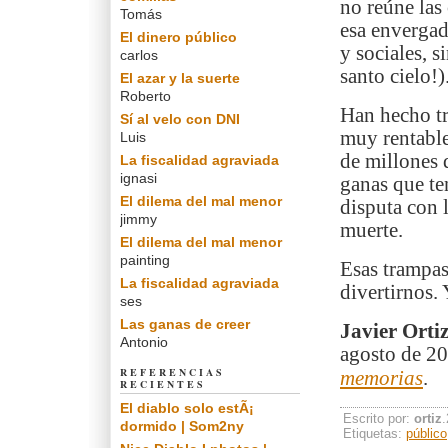
no reúne las
Tomás
esa envergad
El dinero público
y sociales, s
carlos
santo cielo!)
El azar y la suerte
Roberto
Han hecho tr
Sí al velo con DNI
muy rentable
Luis
de millones 
La fiscalidad agraviada
ignasi
ganas que te
El dilema del mal menor
disputa con 
jimmy
muerte.
El dilema del mal menor
painting
Esas trampas
La fiscalidad agraviada
divertirnos. 
ses
Las ganas de creer
Javier Orti
Antonio
agosto de 20
REFERENCIAS
memorias
.
RECIENTES
El diablo solo estÃ¡
Escrito por:
ortiz
dormido | Som2ny
Etiquetas:
público