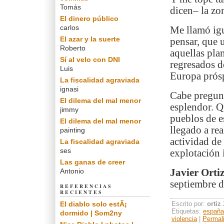
Tomás
dicen– la zo
El dinero público
carlos
Me llamó ig
El azar y la suerte
pensar, que 
Roberto
aquellas pla
Sí al velo con DNI
regresados d
Luis
Europa prósp
La fiscalidad agraviada
ignasi
Cabe pregunt
El dilema del mal menor
esplendor. Q
jimmy
pueblos de e
El dilema del mal menor
llegado a rea
painting
actividad de 
La fiscalidad agraviada
ses
explotación i
Las ganas de creer
Antonio
Javier Orti
septiembre d
REFERENCIAS
RECIENTES
El diablo solo estÃ¡
Escrito por:
ortiz
Etiquetas:
españa
dormido | Som2ny
violencia
|
Permal