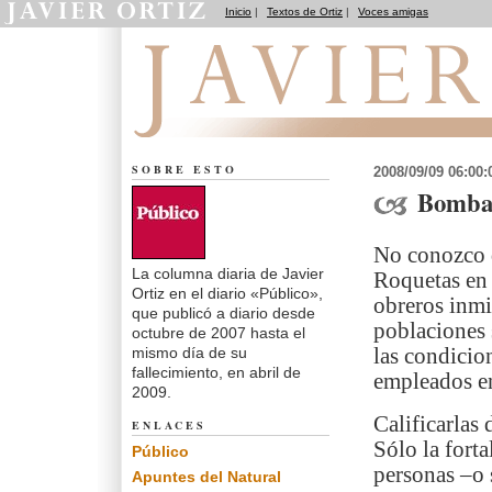
Inicio
|
Textos de Ortiz
|
Voces amigas
El dedo en la llaga
SOBRE ESTO
2008/09/09 06:00
Bombas
No conozco d
La columna diaria de Javier
Roquetas en 
Ortiz en el diario «Público»,
obreros inmi
que publicó a diario desde
poblaciones 
octubre de 2007 hasta el
mismo día de su
las condicion
fallecimiento, en abril de
empleados en
2009.
Calificarlas
ENLACES
Sólo la forta
Público
personas –o
Apuntes del Natural