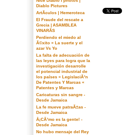
Nice Diablo I photos |
Diablo Pictures
ArtÃ­culos | Hemeroteca
El Fraude del rescate a
Grecia | ASAMBLEA
VINARÃS
Perdiendo el miedo al
Ã©xito » La suerte y el
azar Vs Yo
La falta de adecuación de
las leyes para logra que la
investigación desarrolle
el potencial industrial de
los países « LegislaciÃ³n
De Patentes Y Marcas «
Patentes y Marcas
Caricaturas sin sangre -
Desde Jamaica
La fe mueve patraÃ±as -
Desde Jamaica
Â¡CÃ³mo es la gente! -
Desde Jamaica
No hubo mensaje del Rey