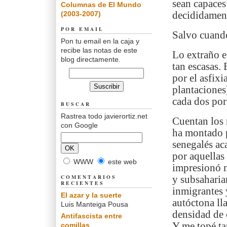
sean capaces 
Columnas de El Mundo
(2003-2007)
decididament
POR EMAIL
Salvo cuando
Pon tu email en la caja y
recibe las notas de este
Lo extraño e
blog directamente.
tan escasas.
por el asfixi
plantaciones
cada dos por 
BUSCAR
Rastrea todo javierortiz.net
Cuentan los 
con Google
ha montado p
senegalés ac
por aquellas
WWW
este web
impresionó n
COMENTARIOS
y subsaharian
RECIENTES
inmigrantes 
El azar y la suerte
autóctona ll
Luis Manteiga Pousa
densidad de 
Antifascista entre
Y me topé ta
comillas