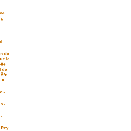
|
eca
 a
l
el
ón de
ue la
lle
l de
iÃ³n
 «
e -
s -
 -
 Rey