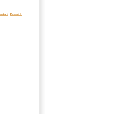
euskadi
|
Permalink