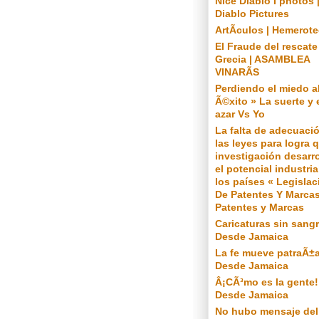
Nice Diablo I photos 
Diablo Pictures
ArtÃ­culos | Hemerot
El Fraude del rescate
Grecia | ASAMBLEA
VINARÃS
Perdiendo el miedo a
Ã©xito » La suerte y 
azar Vs Yo
La falta de adecuaci
las leyes para logra q
investigación desarro
el potencial industria
los países « Legislac
De Patentes Y Marcas
Patentes y Marcas
Caricaturas sin sangr
Desde Jamaica
La fe mueve patraÃ±a
Desde Jamaica
Â¡CÃ³mo es la gente!
Desde Jamaica
No hubo mensaje del