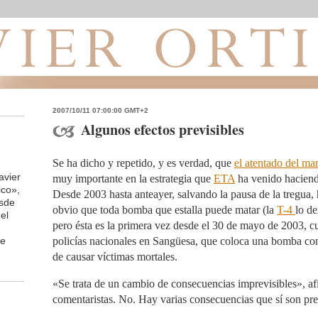
2007/10/11 07:00:00 GMT+2
Algunos efectos previsibles
Se ha dicho y repetido, y es verdad, que
el atentado del mar
avier
muy importante en la estrategia que
ETA
ha venido haciend
ico»,
Desde 2003 hasta anteayer, salvando la pausa de la tregua,
esde
obvio que toda bomba que estalla puede matar (la
T-4
lo d
el
pero ésta es la primera vez desde el 30 de mayo de 2003, c
de
policías nacionales en Sangüesa, que coloca una bomba con
de causar víctimas mortales.
«Se trata de un cambio de consecuencias imprevisibles», a
comentaristas. No. Hay varias consecuencias que sí son pre