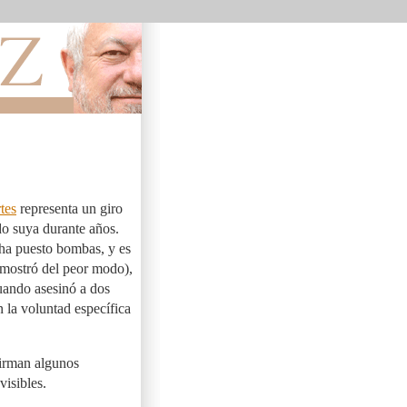
tes
representa un giro
o suya durante años.
 ha puesto bombas, y es
emostró del peor modo),
uando asesinó a dos
 la voluntad específica
firman algunos
visibles.