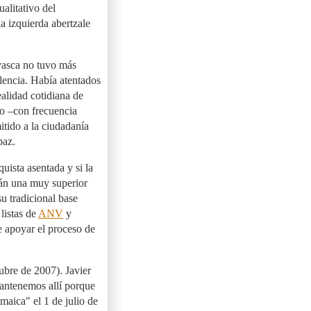
alitativo del
la izquierda abertzale
 vasca no tuvo más
lencia. Había atentados
ealidad cotidiana de
to –con frecuencia
itido a la ciudadanía
paz.
uista asentada y si la
rán una muy superior
u tradicional base
listas de
ANV
y
e apoyar el proceso de
ubre de 2007). Javier
antenemos allí porque
aica" el 1 de julio de