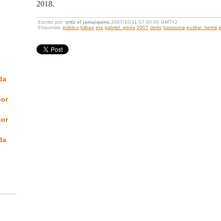
2018.
Escrito por:
ortiz el jamaiquino
.2007/10/11 07:00:00 GMT+2
Etiquetas:
público
bilbao
eta
gabriel_ginés
2007
dedo
batasuna
euskal_herria
da
nor
nor
da