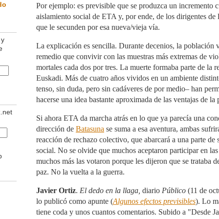
do
Por ejemplo: es previsible que se produzca un incremento cu
aislamiento social de ETA y, por ende, de los dirigentes de 
que le secunden por esa nueva/vieja vía.
 y
La explicación es sencilla. Durante decenios, la población
e
remedio que convivir con las muestras más extremas de vio
mortales cada dos por tres. La muerte formaba parte de la r
Euskadi. Más de cuatro años vividos en un ambiente distin
tenso, sin duda, pero sin cadáveres de por medio– han perm
hacerse una idea bastante aproximada de las ventajas de la 
z.net
Si ahora ETA da marcha atrás en lo que ya parecía una conq
dirección de
Batasuna
se suma a esa aventura, ambas sufri
reacción de rechazo colectivo, que abarcará a una parte de s
social. No se olvide que muchos aceptaron participar en las 
b
muchos más las votaron porque les dijeron que se trataba d
paz. No la vuelta a la guerra.
Javier Ortiz
.
El dedo en la llaga,
diario
Público
(11 de oct
lo publicó como apunte (
Algunos efectos previsibles
). Lo m
tiene coda y unos cuantos comentarios. Subido a "Desde Jam