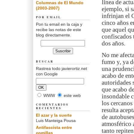
línea de act
Columnas de El Mundo
(2003-2007)
ejemplo, si 
infrinjan el
POR EMAIL
cinco años e
Pon tu email en la caja y
que aquel qu
recibe las notas de este
blog directamente.
confiscados 
dos años.
No me afecta
fumo y, ya d
BUSCAR
una prudenci
Rastrea todo javierortiz.net
con Google
acabo de ent
autoridades 
que acabo de
WWW
este web
insondable c
los cercanos
COMENTARIOS
RECIENTES
resulta acep
El azar y la suerte
de autobuses
Luis Manteiga Pousa
atmosférico 
Antifascista entre
tanto repite
comillas