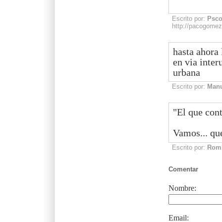
Escrito por:
Psc
http://pacogome
hasta ahora
en via inter
urbana
Escrito por:
Manu
"El que con
Vamos... qu
Escrito por:
Rom
Comentar
Nombre:
Email: