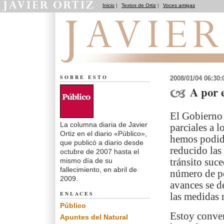
Inicio
|
Textos de Ortiz
|
Voces amigas
El dedo en la llaga
SOBRE ESTO
2008/01/04 06:30
A por 
El Gobierno 
La columna diaria de Javier
parciales a l
Ortiz en el diario «Público»,
hemos podido
que publicó a diario desde
reducido las
octubre de 2007 hasta el
mismo día de su
tránsito suc
fallecimiento, en abril de
número de pe
2009.
avances se d
ENLACES
las medidas 
Público
Estoy conven
Apuntes del Natural