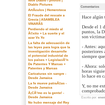
Nice Diablo I photos |
Diablo Pictures
Comentarios
ArtÃ­culos | Hemeroteca
El Fraude del rescate a
Hace algún 
Grecia | ASAMBLEA
VINARÃS
Desde el 1 d
Perdiendo el miedo al
puntos, la 
Ã©xito » La suerte y el
son víctimas
azar Vs Yo
La falta de adecuación de
- Antes: aqu
las leyes para logra que la
posteriores 
investigación desarrolle
siempre que
el potencial industrial de
los países « LegislaciÃ³n
De Patentes Y Marcas «
- Ahora: so
Patentes y Marcas
horas sigui
Caricaturas sin sangre -
lo hace en c
Desde Jamaica
La fe mueve patraÃ±as -
Y, no me ext
Desde Jamaica
comprobado
Â¡CÃ³mo es la gente! -
Desde Jamaica
Escrito por:
ene
No hubo mensaje del Rey