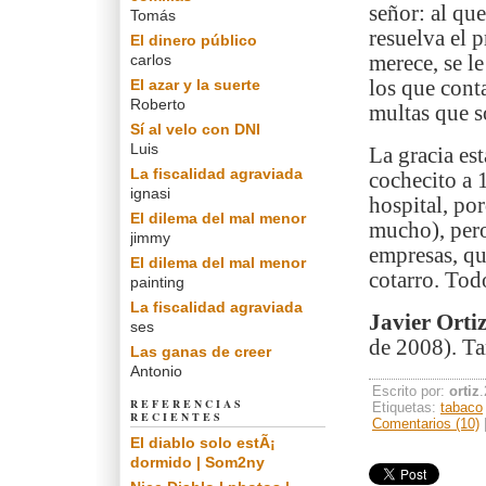
señor: al qu
Tomás
resuelva el p
El dinero público
carlos
merece, se l
El azar y la suerte
los que cont
Roberto
multas que s
Sí al velo con DNI
Luis
La gracia es
La fiscalidad agraviada
cochecito a 
ignasi
hospital, po
El dilema del mal menor
mucho), pero
jimmy
empresas, qu
El dilema del mal menor
cotarro. Todo
painting
La fiscalidad agraviada
Javier Orti
ses
de 2008). Ta
Las ganas de creer
Antonio
Escrito por:
ortiz
REFERENCIAS
Etiquetas:
tabaco
RECIENTES
Comentarios (10)
El diablo solo estÃ¡
dormido | Som2ny