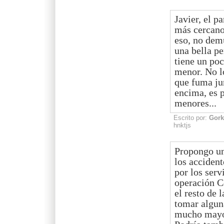
Javier, el p
más cercanos
eso, no dem
una bella pe
tiene un po
menor. No l
que fuma jun
encima, es 
menores...
Escrito por:
Gork
hnktjs
Propongo un
los accident
por los serv
operación Có
el resto de 
tomar alguna
mucho mayor 