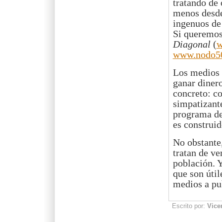
tratando de
menos desde
ingenuos de
Si queremos 
Diagonal
(
w
www.nodo50
Los medios 
ganar dinero
concreto: co
simpatizant
programa de
es construi
No obstante
tratan de ve
población. 
que son útil
medios a pub
Escrito por:
Vice