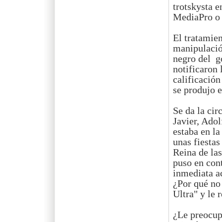
trotskysta 
MediaPro o 
El tratamien
manipulación
negro del g
notificaron
calificación
se produjo e
Se da la cir
Javier, Adol
estaba en la
unas fiestas
Reina de las
puso en con
inmediata ac
¿Por qué no 
Ultra" y le 
¿Le preocupa