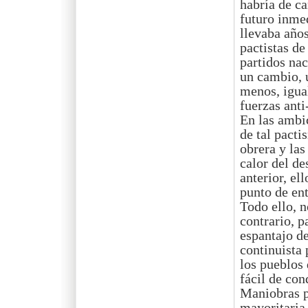
habría de ca
futuro inme
llevaba año
pactistas de
partidos nac
un cambio, 
menos, igual
fuerzas anti
En las ambi
de tal pacti
obrera y las
calor del de
anterior, el
punto de ent
Todo ello, n
contrario, p
espantajo de
continuista 
los pueblos
fácil de con
Maniobras pa
mayoritaria