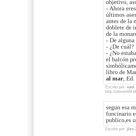
objetivo, a
- Ahora eres
últimos ases
antes de la 
doblete de i
de la mona
- De alguna
- ¿De cuál?
- ¿No estaba
el balcón pr
simbólicamen
libro de Ma
al mar
, Ed
Escrito por:
xavi
http://amorin69.
segun esa m
funcinario 
publico,es 
Escrito por:
jlzv
.