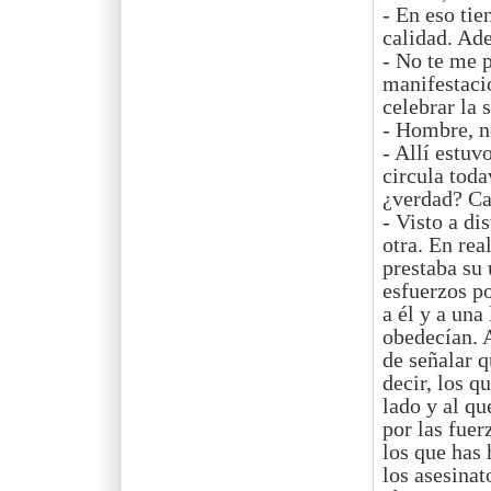
- En eso tie
calidad. Ad
- No te me 
manifestació
celebrar la 
- Hombre, n
- Allí estuv
circula toda
¿verdad? C
- Visto a di
otra. En rea
prestaba su 
esfuerzos po
a él y a una
obedecían. A
de señalar q
decir, los q
lado y al qu
por las fuer
los que has 
los asesinat