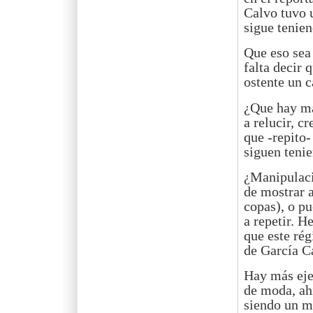
Calvo tuvo u
sigue tenien
Que eso sea
falta decir 
ostente un c
¿Que hay má
a relucir, c
que -repito-
siguen teni
¿Manipulaci
de mostrar 
copas), o p
a repetir. H
que este rég
de García Ca
Hay más ejem
de moda, ah
siendo un m