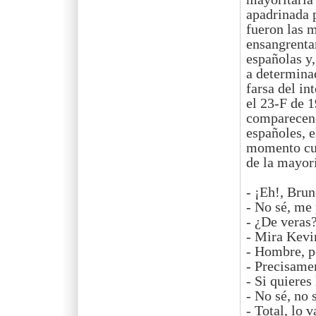
apadrinada 
fueron las 
ensangrentar
españolas y,
a determinad
farsa del in
el 23-F de 
comparecenci
españoles, 
momento cul
de la mayorí
- ¡Eh!, Bru
- No sé, me 
- ¿De veras
- Mira Kevin
- Hombre, 
- Precisam
- Si quieres
- No sé, no
- Total, lo 