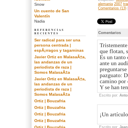
alemania
2007
tra
Snow
Comentarios (13)
Un cuento de San
Valentín
Nadia
REFERENCIAS
Comentarios
RECIENTES
Ser radical para ser una
Tristemente 
persona centrada |
que flotan, 
espÃ¡rragos y tagarninas
Es un tanto
Javier Ortiz en MalasaÃ±a,
las andanzas de un
ante un audi
periodista de raza |
preguntarse 
Somos MalasaÃ±a
pazguato: D
Javier Ortiz en MalasaÃ±a,
camino por d
las andanzas de un
Y se han ten
periodista de raza |
Somos MalasaÃ±a
Escrito por:
Anto
Ortiz | Bouzafria
Ortiz | Bouzafria
¡Un artículo
Ortiz | Bouzafria
Ortiz | Bouzafria
Escrito por:
Jean
Ortiz | Bouzafria