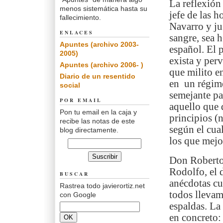
La reflexión 
menos sistemática hasta su
jefe de las 
fallecimiento.
Navarro y ju
ENLACES
sangre, sea 
Apuntes (archivo 2003-
español. El 
2005)
exista y per
Apuntes (archivo 2006- )
que milito e
Diario de un resentido
en un régime
social
semejante pa
POR EMAIL
aquello que 
Pon tu email en la caja y
principios (
recibe las notas de este
según el cua
blog directamente.
los que mejo
Don Roberto,
Rodolfo, el 
BUSCAR
anécdotas cu
Rastrea todo javierortiz.net
todos llevam
con Google
espaldas. La
en concreto: 