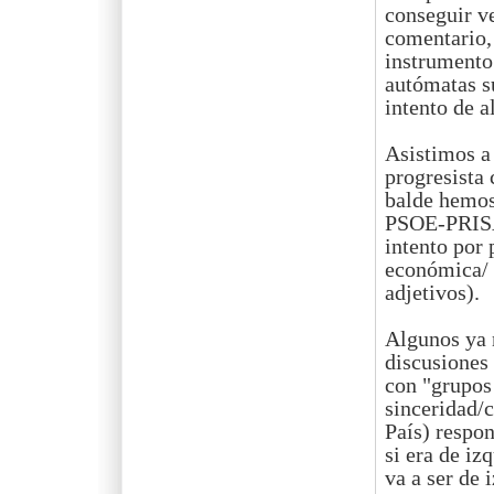
conseguir v
comentario,
instrumento.
autómatas su
intento de a
Asistimos a 
progresista 
balde hemos 
PSOE-PRISA 
intento por 
económica/ 
adjetivos).
Algunos ya 
discusiones
con "grupos
sinceridad/c
País) respon
si era de iz
va a ser de 