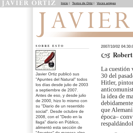
Inicio
|
Textos de Ortiz
|
Voces amigas
Apuntes del Natural
SOBRE ESTO
2007/10/02 04:30
Robert
La cuestión 
Javier Ortiz publicó sus
30 del pasad
"Apuntes del Natural" todos
Hitler, pinto
los días desde julio de 2003
anticomunist
a septiembre de 2007.
Antes de eso, y desde julio
la idea de ma
de 2000, hizo lo mismo con
debidamente 
su "Diario de un resentido
que Alemania
social". Desde octubre de
época– convi
2008, con el "Dedo en la
llaga" diario en Público,
respaldándol
alimentó esta sección de
"Apuntes" de manera algo