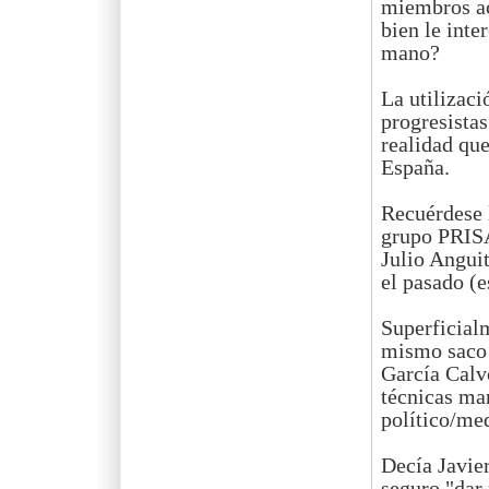
miembros ac
bien le inte
mano?
La utilizaci
progresistas
realidad que
España.
Recuérdese 
grupo PRISA
Julio Anguit
el pasado (e
Superficialm
mismo saco 
García Calv
técnicas man
político/med
Decía Javier
seguro "dar