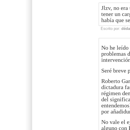
Jlzv, no era
tener un car
había que se
Escrito por:
déda
No he leído 
problemas d
intervenció
Seré breve p
Roberto Gar
dictadura fa
régimen dem
del signific
entendemos)
por añadidur
No vale el 
alguno con F