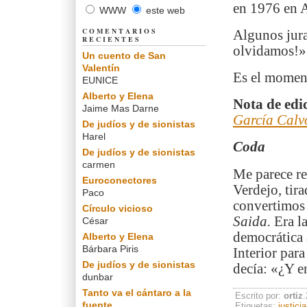
en 1976 en A
WWW
este web
COMENTARIOS
Algunos jura
RECIENTES
olvidamos!»
Un cuento de San
Valentín
Es el momen
EUNICE
Alberto y Elena
Nota de edi
Jaime Mas Darne
García Calv
De judíos y de sionistas
Harel
Coda
De judíos y de sionistas
carmen
Me parece re
Euroconectores
Verdejo, tir
Paco
convertimos 
Círculo vicioso
Saida.
Era l
César
democrática 
Alberto y Elena
Bárbara Piris
Interior para
De judíos y de sionistas
decía: «¿Y e
dunbar
Tanto va el cántaro a la
Escrito por:
ortiz
fuente...
Etiquetas:
justicia