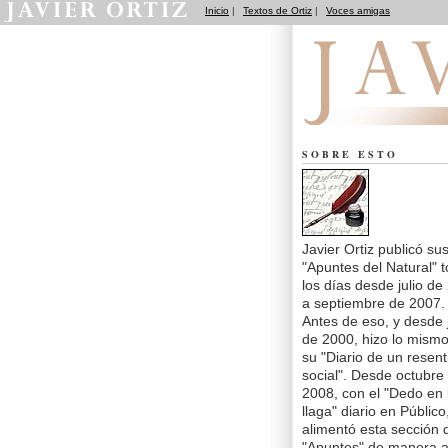
Inicio
|
Textos de Ortiz
|
Voces amigas
Apuntes del Natural
SOBRE ESTO
Javier Ortiz publicó su
"Apuntes del Natural" 
los días desde julio de
a septiembre de 2007.
Antes de eso, y desde j
de 2000, hizo lo mism
su "Diario de un resent
social". Desde octubre
2008, con el "Dedo en 
llaga" diario en Público
alimentó esta sección 
"Apuntes" de manera a