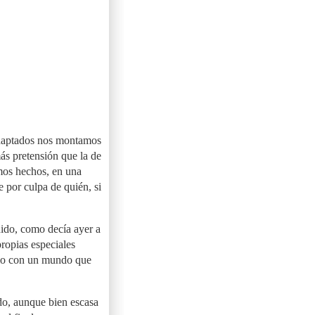
adaptados nos montamos
más pretensión que la de
mos hechos, en una
e por culpa de quién, si
nido, como decía ayer a
propias especiales
ario con un mundo que
do, aunque bien escasa