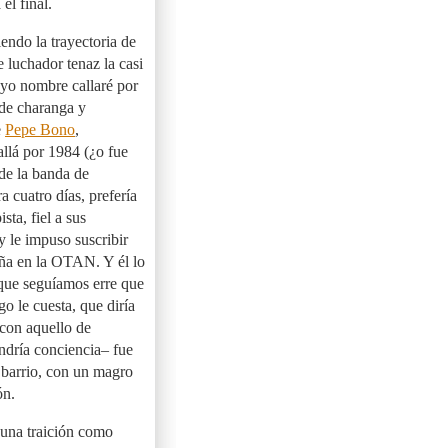
el final.
ndo la trayectoria de
e luchador tenaz la casi
uyo nombre callaré por
 de charanga y
e
Pepe Bono
,
llá por 1984 (¿o fue
 de la banda de
ra cuatro días, prefería
sta, fiel a sus
 y le impuso suscribir
ña en la OTAN. Y él lo
 que seguíamos erre que
go le cuesta, que diría
con aquello de
dría conciencia– fue
o barrio, con un magro
ón.
e una traición como