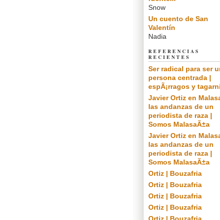
Snow
Un cuento de San
Valentín
Nadia
REFERENCIAS
RECIENTES
Ser radical para ser 
persona centrada |
espÃ¡rragos y tagarn
Javier Ortiz en Malas
las andanzas de un
periodista de raza |
Somos MalasaÃ±a
Javier Ortiz en Malas
las andanzas de un
periodista de raza |
Somos MalasaÃ±a
Ortiz | Bouzafria
Ortiz | Bouzafria
Ortiz | Bouzafria
Ortiz | Bouzafria
Ortiz | Bouzafria