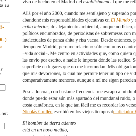
vivo de hecho en el Madrid del
establishment
al que me refe
ta su
Allá por el año 2000, cuando me sentí ajeno y superado por 
abandoné mis responsabilidades ejecutivas en
El Mundo
y 
exilio interior
; de alejamiento ambiental, aunque no físico,
3-
políticos encumbrados, de periodistas de sobremesas con m
6- )
intelectuales de panza ahíta y risa vacua
.
Desde entonces, p
o
tiempo en Madrid, pero me relaciono sólo con unos cuant
«vida social». Me centro en actividades que, como quiera q
las envío por escrito, a nadie le importa dónde las realice. 
superficie en lugares que no me incomodan. Mis obligacio
 y
que mis devociones, lo cual me permite tener un tipo de vi
e
comparativamente menores, aunque a mí me sigan parecien
Pese a lo cual, con bastante frecuencia me escapo a mi dobl
donde puedo estar aún más apartado del mundanal ruido, o 
costa cantábrica, en la que tan fácil me es recordar los ver
Nicolás Guillén
escribió en los viejos tiempos d
el dictador 
z.net
El hombre de tierra adentro
está en un hoyo metido,