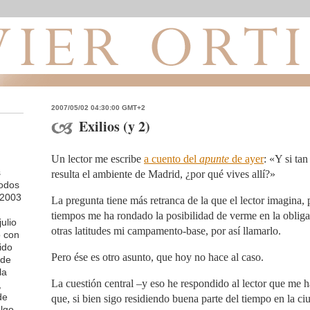
2007/05/02 04:30:00 GMT+2
Exilios (y 2)
Un lector me escribe
a cuento del
apunte
de ayer
: «Y si tan
s
resulta el ambiente de Madrid, ¿por qué vives allí?»
todos
 2003
La pregunta tiene más retranca de la que el lector imagina,
tiempos me ha rondado la posibilidad de verme en la obligac
ulio
otras latitudes mi campamento-base, por así llamarlo.
o con
ido
Pero ése es otro asunto, que hoy no hace al caso.
 de
la
La cuestión central –y eso he respondido al lector que me h
,
de
que, si bien sigo residiendo buena parte del tiempo en la c
lgo