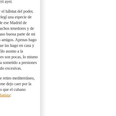
rí ayer.
el hábitat del poder,
elegí una especie de
 de ese Madrid de
uchos tenedores y de
aso buena parte de mi
os amigos. Apenas hago
ue las hago en casa y
Sólo asomo a la
nes son pocas, lo mismo
da sometido a presiones
do excesivas.
e retiro mediterráneo,
me dejo caer por la
sos que el cubano
Batista
: