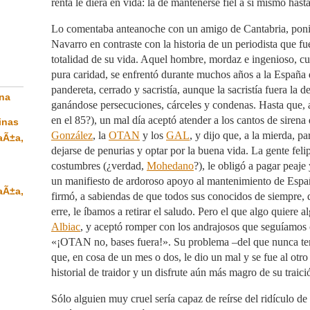
renta le diera en vida: la de mantenerse fiel a sí mismo hasta 
Lo comentaba anteanoche con un amigo de Cantabria, ponie
Navarro en contraste con la historia de un periodista que fu
totalidad de su vida. Aquel hombre, mordaz e ingenioso, c
pura caridad, se enfrentó durante muchos años a la España
pandereta, cerrado y sacristía, aunque la sacristía fuera la d
una
ganándose persecuciones, cárceles y condenas. Hasta que, a
en el 85?), un mal día aceptó atender a los cantos de sirena
inas
González
, la
OTAN
y los
GAL
, y dijo que, a la mierda, pa
aÃ±a,
dejarse de penurias y optar por la buena vida. La gente felipi
costumbres (¿verdad,
Mohedano
?), le obligó a pagar peaje
un manifiesto de ardoroso apoyo al mantenimiento de Espa
aÃ±a,
firmó, a sabiendas de que todos sus conocidos de siempre,
erre, le íbamos a retirar el saludo. Pero el que algo quiere al
Albiac
, y aceptó romper con los andrajosos que seguíamos 
«¡OTAN no, bases fuera!». Su problema –del que nunca ten
que, en cosa de un mes o dos, le dio un mal y se fue al otr
historial de traidor y un disfrute aún más magro de su traici
Sólo alguien muy cruel sería capaz de reírse del ridículo d