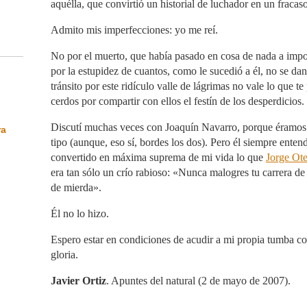
aquélla, que convirtió un historial de luchador en un fracaso
Admito mis imperfecciones: yo me reí.
No por el muerto, que había pasado en cosa de nada a impo
por la estupidez de cuantos, como le sucedió a él, no se da
tránsito por este ridículo valle de lágrimas no vale lo que te
cerdos por compartir con ellos el festín de los desperdicios.
Discutí muchas veces con Joaquín Navarro, porque éramos 
ra
tipo (aunque, eso sí, bordes los dos). Pero él siempre enten
convertido en máxima suprema de mi vida lo que
Jorge Ote
era tan sólo un crío rabioso: «Nunca malogres tu carrera de
de mierda».
Él no lo hizo.
Espero estar en condiciones de acudir a mi propia tumba c
gloria.
Javier Ortiz
. Apuntes del natural (2 de mayo de 2007).
__________