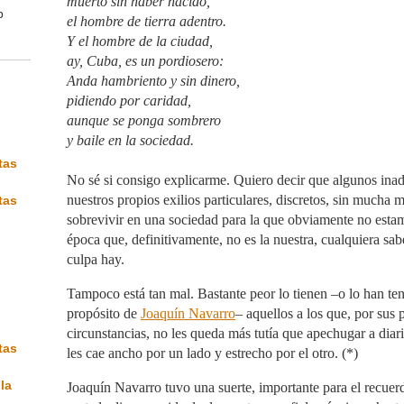
muerto sin haber nacido,
b
el hombre de tierra adentro.
Y el hombre de la ciudad,
ay, Cuba, es un pordiosero:
Anda hambriento y sin dinero,
pidiendo por caridad,
aunque se ponga sombrero
y baile en la sociedad.
tas
No sé si consigo explicarme. Quiero decir que algunos in
nuestros propios exilios particulares, discretos, sin mucha 
tas
sobrevivir en una sociedad para la que obviamente no esta
época que, definitivamente, no es la nuestra, cualquiera sab
culpa hay.
Tampoco está tan mal. Bastante peor lo tienen –o lo han te
propósito de
Joaquín Navarro
– aquellos a los que, por sus 
circunstancias, no les queda más tutía que apechugar a di
tas
les cae ancho por un lado y estrecho por el otro. (*)
la
Joaquín Navarro tuvo una suerte, importante para el recuer