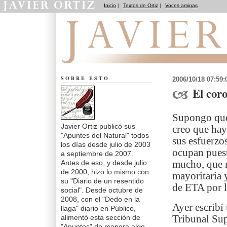
Inicio
|
Textos de Ortiz
|
Voces amigas
Apuntes del Natural
SOBRE ESTO
2006/10/18 07:59
El coro
Supongo que 
Javier Ortiz publicó sus
creo que hay
"Apuntes del Natural" todos
sus esfuerzo
los días desde julio de 2003
ocupan puest
a septiembre de 2007.
Antes de eso, y desde julio
mucho, que n
de 2000, hizo lo mismo con
mayoritaria 
su "Diario de un resentido
de ETA por l
social". Desde octubre de
2008, con el "Dedo en la
Ayer escribí
llaga" diario en Público,
alimentó esta sección de
Tribunal Sup
"Apuntes" de manera algo