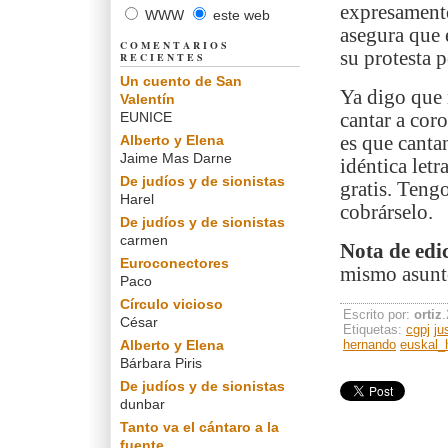
expresamente
WWW
este web
asegura que 
COMENTARIOS
su protesta p
RECIENTES
Un cuento de San
Ya digo que 
Valentín
EUNICE
cantar a coro
Alberto y Elena
es que canta
Jaime Mas Darne
idéntica letr
De judíos y de sionistas
gratis. Teng
Harel
cobrárselo.
De judíos y de sionistas
carmen
Nota de edi
Euroconectores
mismo asun
Paco
Círculo vicioso
Escrito por:
ortiz
César
Etiquetas:
cgpj
ju
Alberto y Elena
hernando
euskal_h
Bárbara Piris
De judíos y de sionistas
dunbar
Tanto va el cántaro a la
fuente...