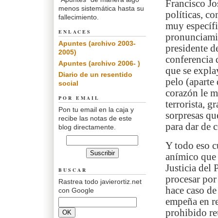
Francisco Jo
menos sistemática hasta su
políticas, co
fallecimiento.
muy específi
ENLACES
pronunciamie
Apuntes (archivo 2003-
presidente d
2005)
conferencia 
Apuntes (archivo 2006- )
que se expla
Diario de un resentido
pelo (aparte
social
corazón le m
POR EMAIL
terrorista, g
Pon tu email en la caja y
sorpresas qu
recibe las notas de este
para dar de 
blog directamente.
Y todo eso c
anímico que 
Justicia del 
BUSCAR
procesar por
Rastrea todo javierortiz.net
hace caso de
con Google
empeña en re
prohibido re