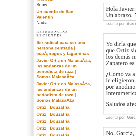
Snow
Hola Javier:
Un cuento de San
Un abrazo. N
Valentín
Nadia
Escrito por:
iturri
REFERENCIAS
RECIENTES
Ser radical para ser una
Yo diría qu
persona centrada |
que Ortiz s
espÃ¡rragos y tagarninas
los demás mo
Javier Ortiz en MalasaÃ±a,
Zapatero es 
las andanzas de un
periodista de raza |
¿Cómo va a s
Somos MalasaÃ±a
le eligieron
Javier Ortiz en MalasaÃ±a,
por anodino
las andanzas de un
Interameric
periodista de raza |
Somos MalasaÃ±a
Saludos afe
Ortiz | Bouzafria
Ortiz | Bouzafria
Escrito por:
Garc
Ortiz | Bouzafria
Ortiz | Bouzafria
No, García, 
Ortiz | Bouzafria