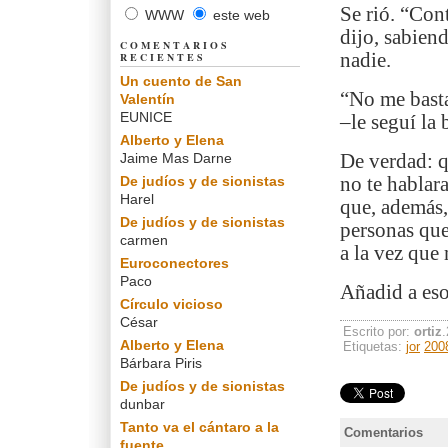
Se rió. “Cont
WWW
este web
dijo, sabien
COMENTARIOS
nadie.
RECIENTES
Un cuento de San
“No me basta
Valentín
EUNICE
–le seguí la
Alberto y Elena
Jaime Mas Darne
De verdad: q
De judíos y de sionistas
no te hablara
Harel
que, además,
De judíos y de sionistas
personas que
carmen
a la vez que
Euroconectores
Paco
Añadid a eso
Círculo vicioso
César
Escrito por:
ortiz
Alberto y Elena
Etiquetas:
jor
200
Bárbara Piris
De judíos y de sionistas
dunbar
Tanto va el cántaro a la
Comentarios
fuente...