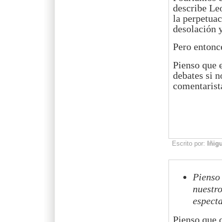
describe Leo
la perpetuac
desolación y
Pero entonc
Pienso que e
debates si 
comentarist
Escrito por:
Iñig
Pienso 
nuestr
especta
Pienso que 