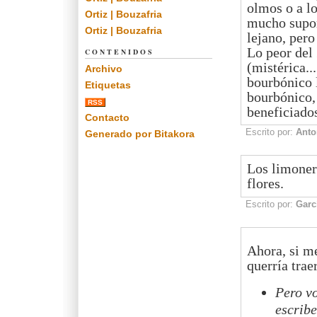
olmos o a lo
Ortiz | Bouzafria
mucho supon
Ortiz | Bouzafria
lejano, pero
Lo peor del 
CONTENIDOS
(mistérica..
Archivo
bourbónico l
Etiquetas
bourbónico,
RSS
beneficiado
Contacto
Escrito por:
Anto
Generado por Bitakora
Los limoner
flores.
Escrito por:
Garc
Ahora, si me
querría trae
Pero vo
escribe