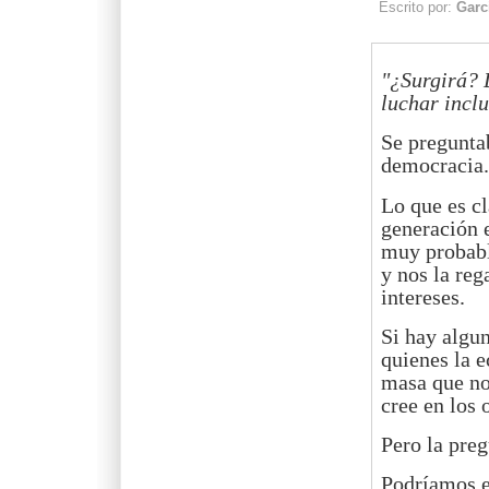
Escrito por:
Garc
"¿Surgirá? D
luchar inclu
Se preguntab
democracia.
Lo que es c
generación 
muy probabl
y nos la re
intereses.
Si hay algu
quienes la 
masa que no
cree en los 
Pero la pre
Podríamos e