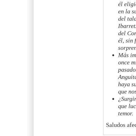
él elig
en la s
del tal
Ibarret
del Con
él, sin
sorpre
Más im
once mi
pasados
Anguit
haya su
que no
¿Surgir
que luc
temor.
Saludos afe