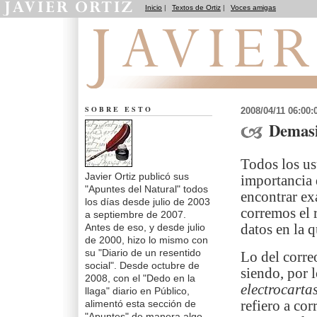
Inicio
|
Textos de Ortiz
|
Voces amigas
Apuntes del Natural
SOBRE ESTO
2008/04/11 06:00
Demasi
Todos los us
Javier Ortiz publicó sus
importancia d
"Apuntes del Natural" todos
encontrar ex
los días desde julio de 2003
corremos el 
a septiembre de 2007.
Antes de eso, y desde julio
datos en la 
de 2000, hizo lo mismo con
su "Diario de un resentido
Lo del corre
social". Desde octubre de
siendo, por l
2008, con el "Dedo en la
electrocarta
llaga" diario en Público,
alimentó esta sección de
refiero a co
"Apuntes" de manera algo