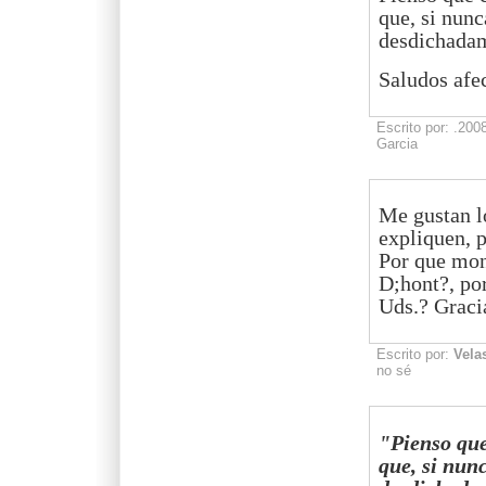
que, si nunc
desdichadam
Saludos afe
Escrito por:
.200
Garcia
Me gustan lo
expliquen, 
Por que mon
D;hont?, po
Uds.? Gracia
Escrito por:
Vela
no sé
"Pienso que
que, si nunc