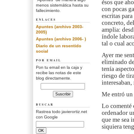
ésos que aho
menos sistemática hasta su
con pocas ga
fallecimiento.
escritas par
ENLACES
concreto, de
Apuntes (archivo 2003-
amplia: desd
2005)
índole labora
Apuntes (archivo 2006- )
tal o cual a
Diario de un resentido
social
Ayer me sent
POR EMAIL
eliminado de
Pon tu email en la caja y
tenía aspecto
recibe las notas de este
riesgo de ti
blog directamente.
interesaban,
Me entró un 
BUSCAR
Lo comenté c
Rastrea todo javierortiz.net
ordenador un
con Google
que me sea i
siquiera teng