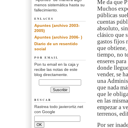
Me da que Pi
menos sistemática hasta su
Muchos exper
fallecimiento.
públicas sue
ENLACES
cuentas públ
Apuntes (archivo 2003-
absoluto, si
2005)
clásico que 
Apuntes (archivo 2006- )
gastos fijos
Diario de un resentido
que obtiene, 
social
tiempo, no t
POR EMAIL
enseres para 
Pon tu email en la caja y
donde llegue
recibe las notas de este
vender, se h
blog directamente.
una Administ
que nada más
que le oblig
en las misma
BUSCAR
empezar a ve
Rastrea todo javierortiz.net
con Google
terrenos, edi
Por ser inad