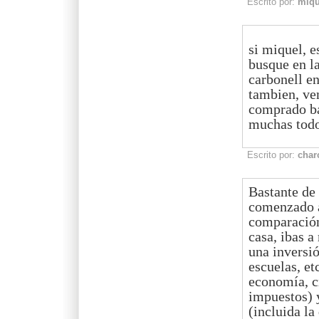
Escrito por:
miqu
si miquel, e
busque en la
carbonell en 
tambien, ve
comprado ba
muchas todo
Escrito por:
char
Bastante de
comenzado a 
comparación 
casa, ibas a
una inversió
escuelas, et
economía, c
impuestos) 
(incluida la