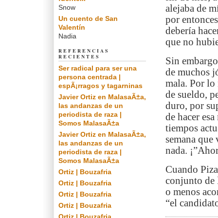
alejaba de mí
Snow
por entonces
Un cuento de San
Valentín
debería hace
Nadia
que no hubi
REFERENCIAS
RECIENTES
Sin embargo,
Ser radical para ser una
de muchos jó
persona centrada |
mala. Por lo
espÃ¡rragos y tagarninas
de sueldo, p
Javier Ortiz en MalasaÃ±a,
duro, por su
las andanzas de un
periodista de raza |
de hacer esa 
Somos MalasaÃ±a
tiempos actu
Javier Ortiz en MalasaÃ±a,
semana que v
las andanzas de un
nada. ¡”Ahor
periodista de raza |
Somos MalasaÃ±a
Cuando Pizar
Ortiz | Bouzafria
conjunto de 
Ortiz | Bouzafria
o menos aco
Ortiz | Bouzafria
“el candidat
Ortiz | Bouzafria
Ortiz | Bouzafria