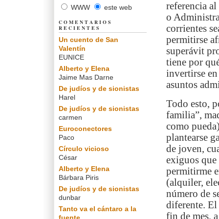
referencia al
WWW
este web
o Administra
COMENTARIOS
corrientes se
RECIENTES
permitirse af
Un cuento de San
Valentín
superávit pr
EUNICE
tiene por qu
Alberto y Elena
invertirse e
Jaime Mas Darne
asuntos admi
De judíos y de sionistas
Harel
Todo esto, po
De judíos y de sionistas
familia”, mad
carmen
como pueda) 
Euroconectores
plantearse g
Paco
de joven, cu
Círculo vicioso
César
exiguos que 
Alberto y Elena
permitirme e
Bárbara Piris
(alquiler, el
De judíos y de sionistas
número de se
dunbar
diferente. El
Tanto va el cántaro a la
fin de mes, a
fuente...