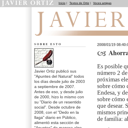
Inicio
|
Textos de Ortiz
|
Voces amigas
Apuntes del Natural
SOBRE ESTO
2008/01/19 08:40
Ahorra
Es posible q
Javier Ortiz publicó sus
número 2 de 
"Apuntes del Natural" todos
próximas ele
los días desde julio de 2003
sobre cómo d
a septiembre de 2007.
Antes de eso, y desde julio
Endesa, y de
de 2000, hizo lo mismo con
sobre cómo 
su "Diario de un resentido
que desear. 
social". Desde octubre de
mismos princ
2008, con el "Dedo en la
llaga" diario en Público,
de familia: 
alimentó esta sección de
"Apuntes" de manera algo