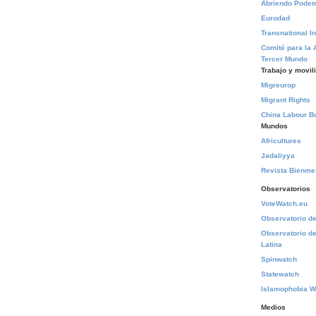
Abriendo Pode
Eurodad
Transnational In
Comité para la 
Tercer Mundo
Trabajo y movil
Migreurop
Migrant Rights
China Labour Bu
Mundos
Africultures
Jadaliyya
Revista Bienm
Observatorios
VoteWatch.eu
Observatorio de 
Observatorio de
Latina
Spinwatch
Statewatch
Islamophobia W
Medios