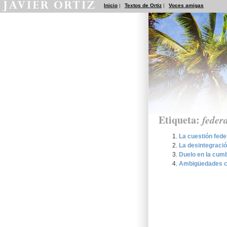
Inicio
|
Textos de Ortiz
|
Voces amigas
Etiqueta:
feder
La cuestión fede
La desintegraci
Duelo en la cum
Ambigüedades co