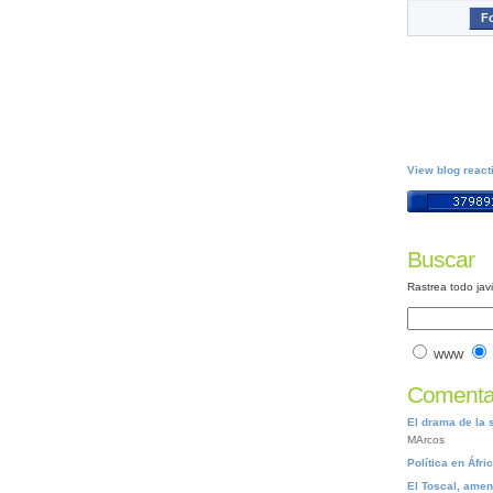
Fo
View blog react
Buscar
Rastrea todo jav
WWW
Comentar
El drama de la 
MArcos
Política en Áfri
El Toscal, ame