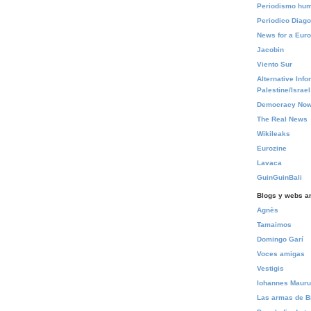
Periodismo hu
Periodico Diago
News for a Euro
Jacobin
Viento Sur
Alternative Info
Palestine/Israel
Democracy Now
The Real News
Wikileaks
Eurozine
Lavaca
GuinGuinBali
Blogs y webs a
Agnès
Tamaimos
Domingo Garí
Voces amigas
Vestigis
Iohannes Maur
Las armas de B