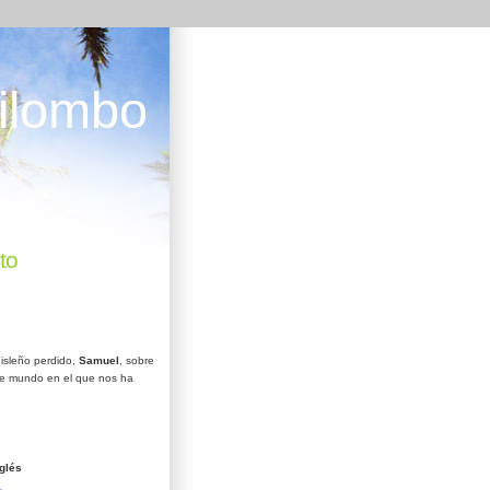
ilombo
to
isleño perdido,
Samuel
, sobre
e mundo en el que nos ha
glés