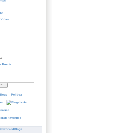
temps
che
 Viñas
os
Se Puede