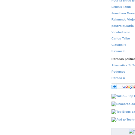
Pour la fin du 
Lenin's Tomb
Jónatham Mori
Raimundo Viejo
postPsiquiatría
Viñetódromo
Carlos Taibo
Claudio H
Esfumato
Partidos polític
Alternativa Sí 
Podemos
Partido X