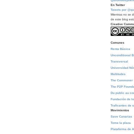
Quilombospher
En Twitter
Tweets por @qu
Mientras no se di
de este blog está
Creative Comm
Comunes
Renta Básica
Unconditional 
Transversal
Universidad N
Multitudes
The Commoner
The P2P Founda
Du public au 
Fundación de l
Traficantes de 
Movimientos
Save Canarias
Toma la plaza
Plataforma de A