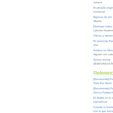
Johana
El pecado origin
enmanuel
Bájense de ahí
Alberto
Domingo López 
Lybertto Asudem
Títeres y titirite
El momento Po
imor
Política en Áfri
Alguien con cab
Syriza resiste
DEMOCRACIA R
Referenc
[Documental] Fu
Todo Por Hacer
[Documental] Fu
Aurora Fundaci
El diablo en la 
Literafricas
Cuando la histor
con la que encie