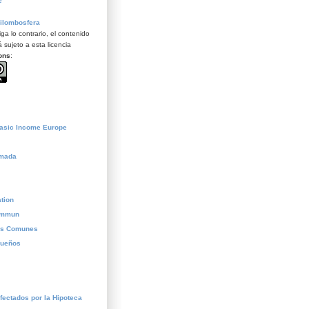
e
ilombosfera
ga lo contrario, el contenido
 sujeto a esta licencia
ons
:
Basic Income Europe
ómada
tion
commun
os Comunes
sueños
fectados por la Hipoteca