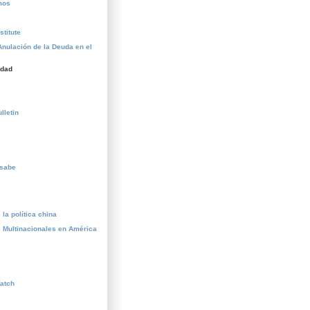
mos
stitute
Anulación de la Deuda en el
idad
lletin
esabe
la política china
 Multinacionales en América
atch