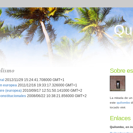
Qu
alismo
Sobre es
ral
2012/11/29 15:24:41.708000 GMT+1
ón europea
2011/12/16 19:33:17.326000 GMT+1
bre (europea)
2010/09/17 12:51:50.141000 GMT+2
nstitucionales
2008/06/22 10:38:21.856000 GMT+2
La mirada de un 
este
quilombo
d
tocado vivir.
Enlaces
Quilombo, en in