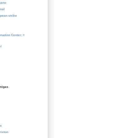
mano
nal
pean strike
rmation Center: >
!
migas
us
rixton