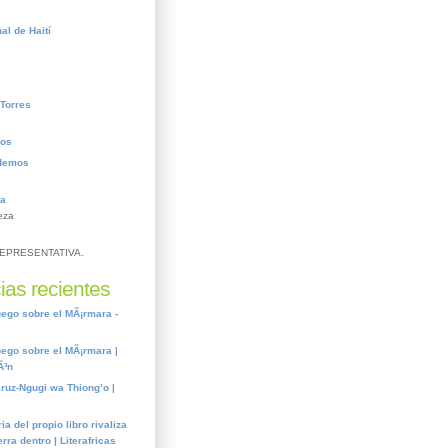
al de Haití
Torres
ros
demos
ca
eza
EPRESENTATIVA.
ias recientes
ego sobre el MÃ¡rmara -
ego sobre el MÃ¡rmara |
Ã³n
cruz-Ngugi wa Thiong’o |
ia del propio libro rivaliza
rra dentro | Literafricas