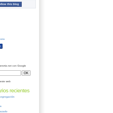
llow this blog
ions
ierortiz.net con Google
este web
ios recientes
segregación
ca
nazado