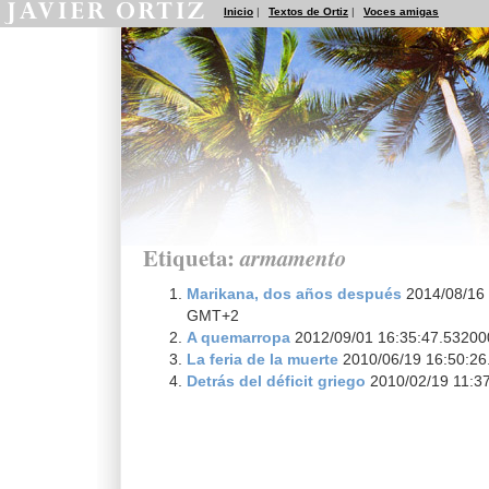
Inicio
|
Textos de Ortiz
|
Voces amigas
Etiqueta:
armamento
Marikana, dos años después
2014/08/16 
GMT+2
A quemarropa
2012/09/01 16:35:47.5320
La feria de la muerte
2010/06/19 16:50:2
Detrás del déficit griego
2010/02/19 11:3