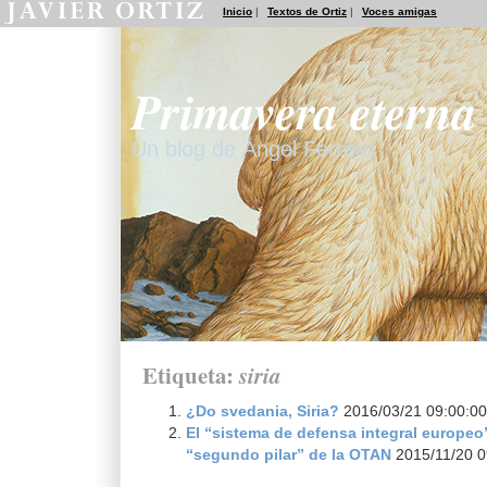
Inicio
|
Textos de Ortiz
|
Voces amigas
Primavera eterna
Un blog de Àngel Ferrero
Etiqueta:
siria
¿Do svedania, Siria?
2016/03/21 09:00:0
El “sistema de defensa integral europeo
“segundo pilar” de la OTAN
2015/11/20 