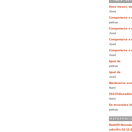
COMENTARI
Doce meses, d
José
Comportarse o 
pakua
Comportarse o 
José
Comportarse o 
José
Comportarse o 
José
Igual da
pakua
Igual da
José
Mantenerse eso
Iturri
2021Odiseadel
iturri
De terrenales hi
pakua
REFERENCI
Nodo50:Novedad
ediciÃ³n 02.10.2