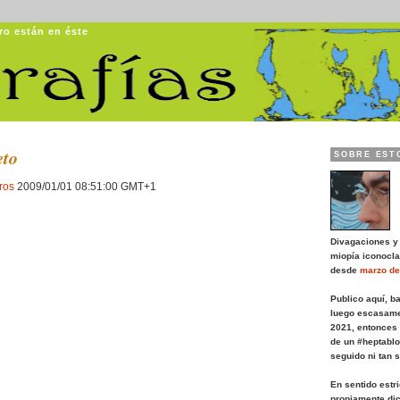
ro están en éste
Ugrafías
eto
SOBRE EST
ros
2009/01/01 08:51:00 GMT+1
Divagaciones y
miopía iconocla
desde
marzo de
Publico aquí, b
luego escasame
2021, entonces
de un #heptablo
seguido ni tan 
En sentido estr
propiamente dic