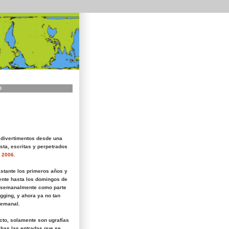
O
 divertimentos desde una
sta, escritas y perpetrados
 2006
.
astante los primeros años y
nte hasta los domingos de
 semanalmente como parte
gging, y ahora ya no tan
semanal.
icto, solamente son ugrafías
has las entradas que se