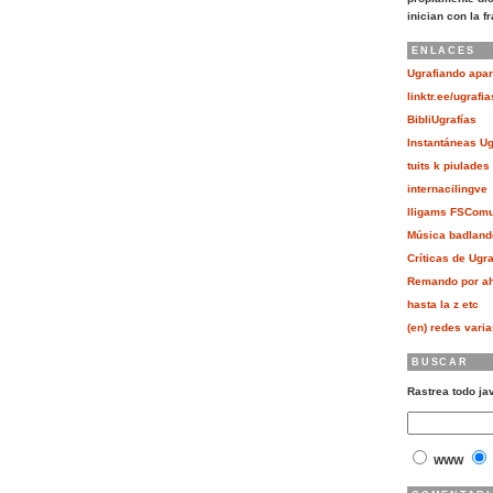
inician con la f
ENLACES
Ugrafiando apar
linktr.ee/ugrafia
BibliUgrafías
Instantáneas Ug
tuits k piulades
internacilingve
lligams FSCom
Música badland
Críticas de Ugra
Remando por ah
hasta la z etc
(en) redes vari
BUSCAR
Rastrea todo ja
WWW