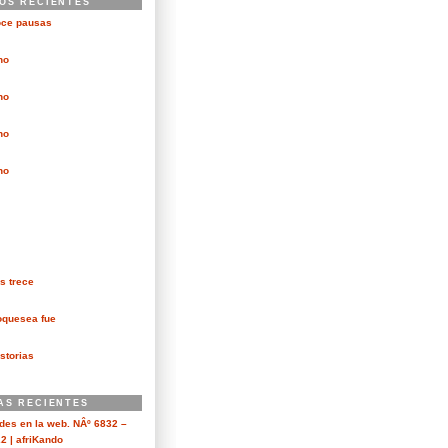
OS RECIENTES
oce pausas
no
no
no
no
s trece
oquesea fue
storias
AS RECIENTES
es en la web. NÂº 6832 –
2 | afriKando