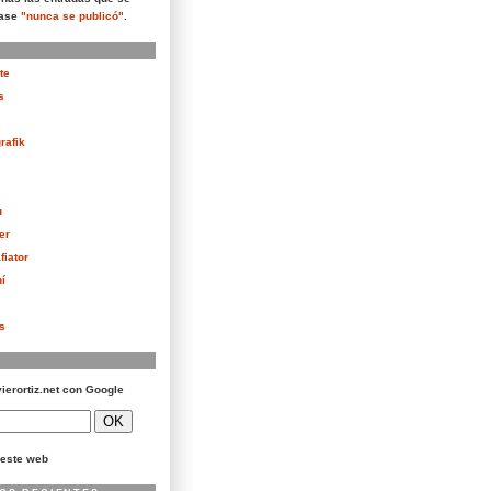
rase
"nunca se publicó"
.
te
s
rafik
u
er
fiator
í
as
vierortiz.net con Google
este web