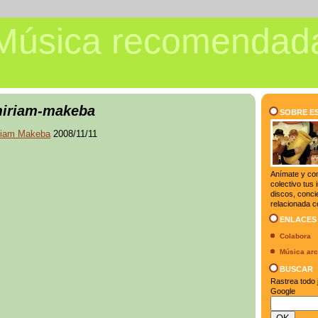
Música recomendad
iriam-makeba
SOBRE E
riam Makeba
2008/11/11
Anímate y co
colectivo tus
discos, conci
relacionada c
ENLACES
Colabora
Música arc
BUSCAR
Rastrea todo j
Google