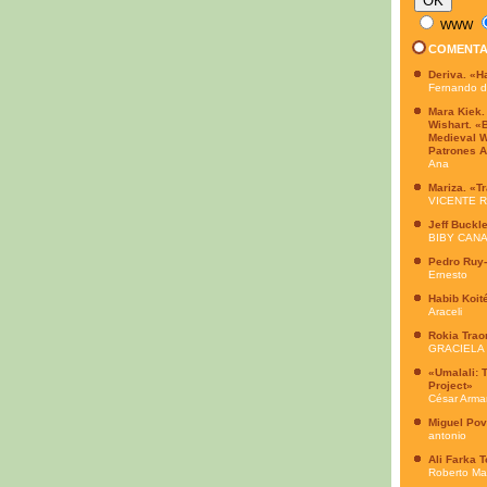
WWW
COMENTA
Deriva. «H
Fernando 
Mara Kiek.
Wishart. «
Medieval W
Patrones A
Ana
Mariza. «T
VICENTE 
Jeff Buckl
BIBY CAN
Pedro Ruy-
Ernesto
Habib Koit
Araceli
Rokia Trao
GRACIELA
«Umalali: 
Project»
César Arma
Miguel Po
antonio
Ali Farka 
Roberto Ma