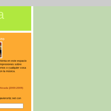
a
STO
menta en este espacio
 impresiones sobre
ertos o cualquier cosa
on la música.
hivada (2000-2009)
avierortiz.net con