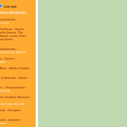
este web
RIOS RECIENTES
arresilanda»
de León
 Sinfonye - Stevie
Bella Domna. The
oman: Lover, Poet,
nd Saint»
ransparente»
RODRIGUEZ RAMOS
ey. «Grace»
ABAL
Blas. «Madre Ciudad»
é & Bamada. «Afriki»
ré. «Tchamantché»
 COVRE
The Garifuna Women's
ndo López Bedolla
veda. «Desglaç»
Touré. «Savane»
iocco