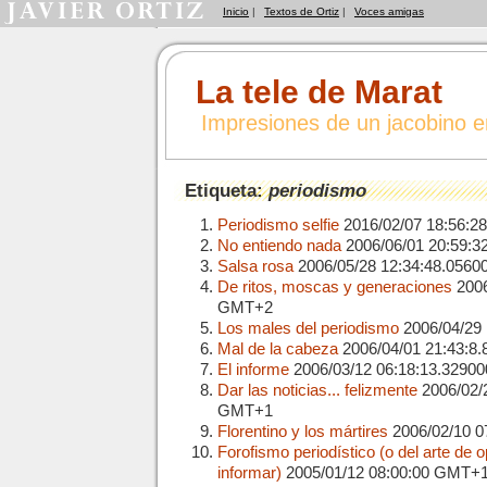
Inicio
|
Textos de Ortiz
|
Voces amigas
La tele de Marat
Impresiones de un jacobino 
Etiqueta:
periodismo
Periodismo selfie
2016/02/07 18:56:
No entiendo nada
2006/06/01 20:59:
Salsa rosa
2006/05/28 12:34:48.056
De ritos, moscas y generaciones
2006
GMT+2
Los males del periodismo
2006/04/29
Mal de la cabeza
2006/04/01 21:43:8
El informe
2006/03/12 06:18:13.329
Dar las noticias... felizmente
2006/02/
GMT+1
Florentino y los mártires
2006/02/10 
Forofismo periodístico (o del arte de o
informar)
2005/01/12 08:00:00 GMT+