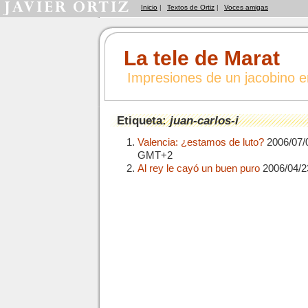
Inicio
|
Textos de Ortiz
|
Voces amigas
La tele de Marat
Impresiones de un jacobino 
Etiqueta:
juan-carlos-i
Valencia: ¿estamos de luto?
2006/07/
GMT+2
Al rey le cayó un buen puro
2006/04/2