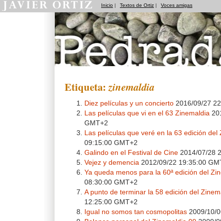
Inicio
|
Textos de Ortiz
|
Voces amigas
Pedradas
Etiqueta:
zinemaldia
Diez películas y un concierto
2016/09/27 2
Las películas que vi en el 63 Zinemaldia
201
GMT+2
Las películas que veré en la 63 edición del
09:15:00 GMT+2
Galindo en el Festival de Cine
2014/07/28 
Vejez y demencia
2012/09/22 19:35:00 GM
Ya queda menos para la 60ª edición del Zi
08:30:00 GMT+2
A punto de terminar la 58 edición del Zinem
12:25:00 GMT+2
Igual no somos tan cosmopolitas
2009/10/0