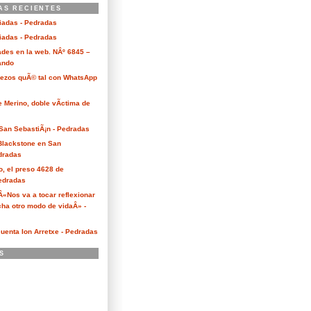
AS RECIENTES
ciadas - Pedradas
ciadas - Pedradas
des en la web. NÂº 6845 –
Kando
Bezos quÃ© tal con WhatsApp
e Merino, doble vÃ­ctima de
San SebastiÃ¡n - Pedradas
 Blackstone en San
dradas
o, el preso 4628 de
edradas
 Â«Nos va a tocar reflexionar
ha otro modo de vidaÂ» -
cuenta Ion Arretxe - Pedradas
S