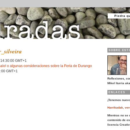
Piedra q
r_silveira
SOBRE EST
 14:30:00 GMT+1
salo! o algunas consideraciones sobre la Feria de Durango
0:00 GMT+1
Reflexiones, co
Mikel Iturria aka
ENLACES
¡Tenemos nuevo
Harrikadak, ver
Mientras no se d
contenido de es
licencia Creat