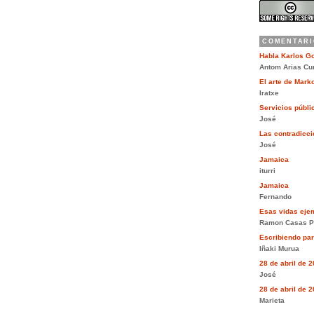
COMENTARI
Habla Karlos G
Antom Arias Cu
El arte de Mar
Iratxe
Servicios públi
José
Las contradiccio
José
Jamaica
iturri
Jamaica
Fernando
Esas vidas eje
Ramon Casas P
Escribiendo pa
Iñaki Murua
28 de abril de 
José
28 de abril de 
Marieta