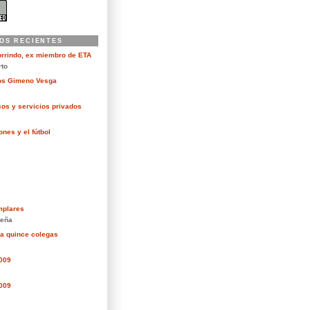
OS RECIENTES
orrindo, ex miembro de ETA
rto
kos Gimeno Vesga
cos y servicios privados
nes y el fútbol
mplares
eña
ra quince colegas
2009
2009