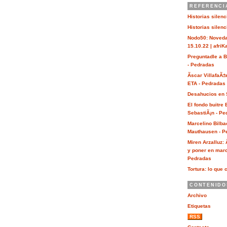
REFERENCI
Historias silen
Historias silen
Nodo50: Noveda
15.10.22 | afri
Preguntadle a 
- Pedradas
Ãscar VillafaÃ±
ETA - Pedradas
Desahucios en 
El fondo buitre
SebastiÃ¡n - Pe
Marcelino Bilba
Mauthausen - P
Miren Arzalluz:
y poner en marc
Pedradas
Tortura: lo que 
CONTENIDO
Archivo
Etiquetas
RSS