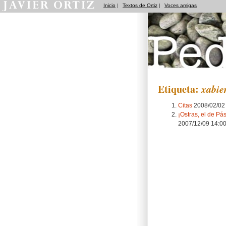
Inicio
|
Textos de Ortiz
|
Voces amigas
Pedradas
Etiqueta:
xabie
Citas
2008/02/02
¡Ostras, el de Pá
2007/12/09 14:0