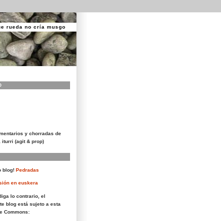
ue rueda no cría musgo
O
mentarios y chorradas de
 iturri (agit & prop)
 blog!
Pedradas
sión en euskera
iga lo contrario, el
te blog está sujeto a esta
ive Commons: