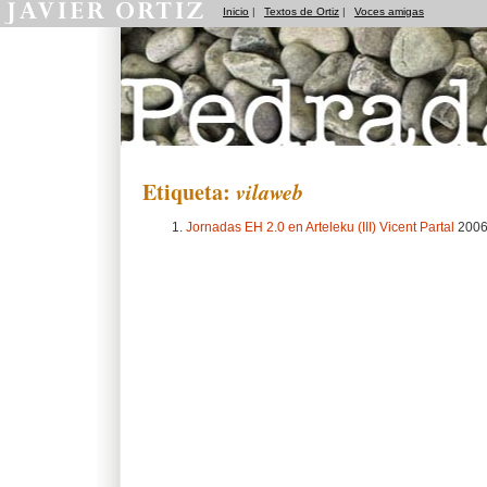
Inicio
|
Textos de Ortiz
|
Voces amigas
Pedradas
Etiqueta:
vilaweb
Jornadas EH 2.0 en Arteleku (III) Vicent Partal
2006