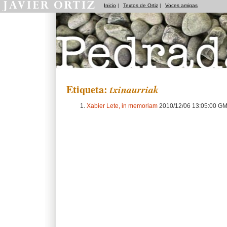
Inicio
|
Textos de Ortiz
|
Voces amigas
Pedradas
Etiqueta:
txinaurriak
Xabier Lete, in memoriam
2010/12/06 13:05:00 G