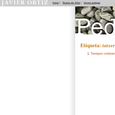
Inicio
|
Textos de Ortiz
|
Voces amigas
Pedradas
Etiqueta:
tatxer
Tiempos «indiver