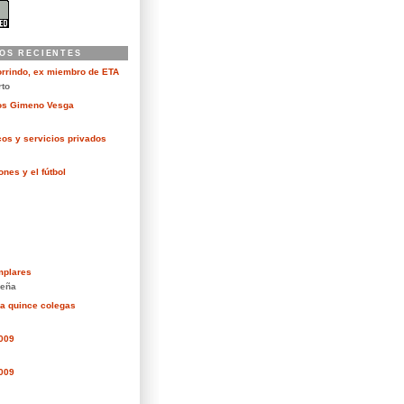
OS RECIENTES
orrindo, ex miembro de ETA
rto
kos Gimeno Vesga
cos y servicios privados
nes y el fútbol
mplares
eña
ra quince colegas
2009
2009