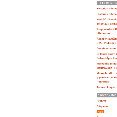
REFERENCI
Historias silen
Historias silen
Nodo50: Noveda
15.10.22 | afri
Preguntadle a 
- Pedradas
Ãscar VillafaÃ±
ETA - Pedradas
Desahucios en 
El fondo buitre
SebastiÃ¡n - Pe
Marcelino Bilba
Mauthausen - P
Miren Arzalluz:
y poner en marc
Pedradas
Tortura: lo que 
CONTENIDO
Archivo
Etiquetas
RSS