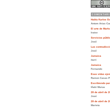
COMENTARI
Habla Karlos G
Antom Arias Cu
El arte de Mar
Iratxe
Servicios públi
José
Las contradiccio
José
Jamaica
iturri
Jamaica
Fernando
Esas vidas eje
Ramon Casas P
Escribiendo pa
Iñaki Murua
28 de abril de 
José
28 de abril de 
Marieta