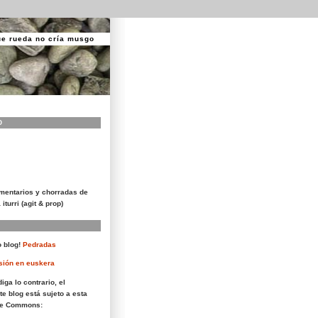
ue rueda no cría musgo
O
mentarios y chorradas de
 iturri (agit & prop)
 blog!
Pedradas
sión en euskera
iga lo contrario, el
te blog está sujeto a esta
ive Commons: