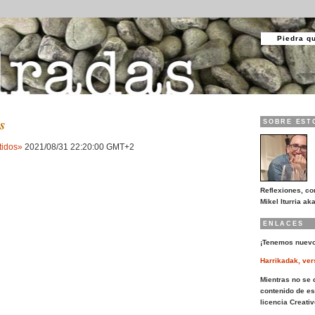
Piedra q
s
SOBRE EST
tidos»
2021/08/31 22:20:00 GMT+2
Reflexiones, co
Mikel Iturria aka
ENLACES
¡Tenemos nuevo
Harrikadak, ver
Mientras no se d
contenido de es
licencia Creat