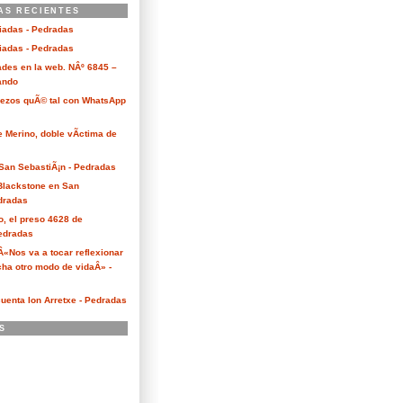
AS RECIENTES
ciadas - Pedradas
ciadas - Pedradas
des en la web. NÂº 6845 –
Kando
Bezos quÃ© tal con WhatsApp
e Merino, doble vÃ­ctima de
San SebastiÃ¡n - Pedradas
 Blackstone en San
dradas
o, el preso 4628 de
edradas
 Â«Nos va a tocar reflexionar
ha otro modo de vidaÂ» -
cuenta Ion Arretxe - Pedradas
S