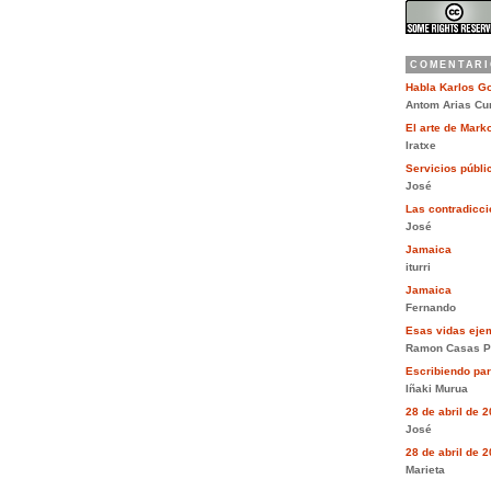
COMENTARI
Habla Karlos G
Antom Arias Cu
El arte de Mar
Iratxe
Servicios públi
José
Las contradiccio
José
Jamaica
iturri
Jamaica
Fernando
Esas vidas eje
Ramon Casas P
Escribiendo pa
Iñaki Murua
28 de abril de 
José
28 de abril de 
Marieta