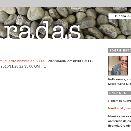
Piedra q
SOBRE EST
, nuestro hombre en Suiza...
2022/04/06 22:30:00 GMT+2
k
2016/11/28 22:35:00 GMT+1
Reflexiones, co
Mikel Iturria aka
ENLACES
¡Tenemos nuevo
Harrikadak, ver
Mientras no se d
contenido de es
licencia Creat