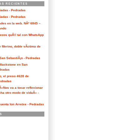
AS RECIENTES
ciadas - Pedradas
ciadas - Pedradas
des en la web. NÂº 6845 –
Kando
Bezos quÃ© tal con WhatsApp
e Merino, doble vÃ­ctima de
San SebastiÃ¡n - Pedradas
 Blackstone en San
dradas
o, el preso 4628 de
edradas
 Â«Nos va a tocar reflexionar
ha otro modo de vidaÂ» -
cuenta Ion Arretxe - Pedradas
S