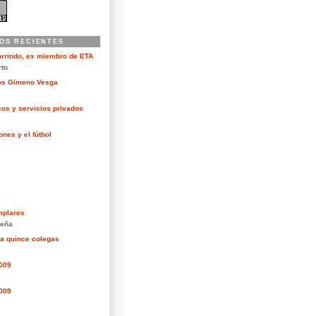
OS RECIENTES
orrindo, ex miembro de ETA
rto
kos Gimeno Vesga
cos y servicios privados
nes y el fútbol
mplares
eña
ra quince colegas
2009
2009