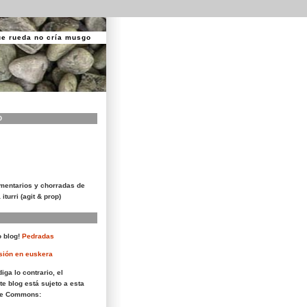
ue rueda no cría musgo
O
mentarios y chorradas de
 iturri (agit & prop)
 blog!
Pedradas
sión en euskera
iga lo contrario, el
te blog está sujeto a esta
ive Commons: