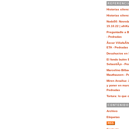
REFERENCI
Historias silen
Historias silen
Nodo50: Noveda
15.10.22 | afri
Preguntadle a 
- Pedradas
Ãscar VillafaÃ±
ETA - Pedradas
Desahucios en 
El fondo buitre
SebastiÃ¡n - Pe
Marcelino Bilba
Mauthausen - P
Miren Arzalluz:
y poner en marc
Pedradas
Tortura: lo que 
CONTENIDO
Archivo
Etiquetas
RSS