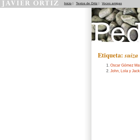
Inicio
|
Textos de Ortiz
|
Voces amigas
Pedradas
Etiqueta:
suiza
Oscar Gómez Mata
John, Lola y Jac