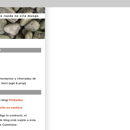
ue rueda no cría musgo
O
mentarios y chorradas de
 iturri (agit & prop)
 blog!
Pedradas
sión en euskera
iga lo contrario, el
te blog está sujeto a esta
ive Commons: