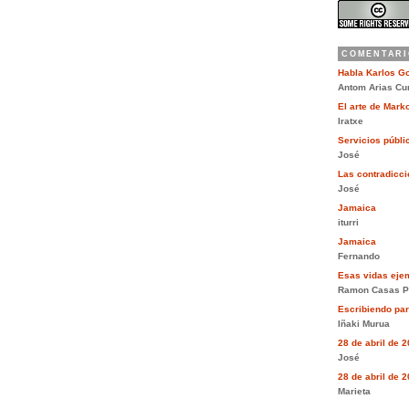
COMENTARI
Habla Karlos G
Antom Arias Cu
El arte de Mar
Iratxe
Servicios públi
José
Las contradiccio
José
Jamaica
iturri
Jamaica
Fernando
Esas vidas eje
Ramon Casas P
Escribiendo pa
Iñaki Murua
28 de abril de 
José
28 de abril de 
Marieta