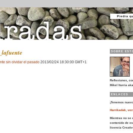
Piedra q
_lafuente
SOBRE EST
nte sin olvidar el pasado
2013/02/24 18:30:00 GMT+1
Reflexiones, co
Mikel Iturria aka
ENLACES
¡Tenemos nuevo
Harrikadak, ver
Mientras no se d
contenido de es
licencia Creat