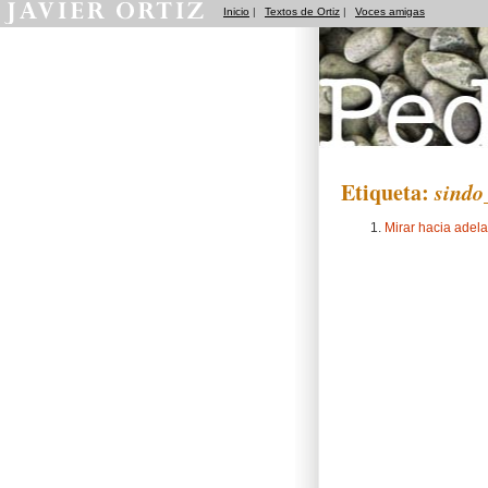
Inicio
|
Textos de Ortiz
|
Voces amigas
Pedradas
Etiqueta:
sindo
Mirar hacia adela