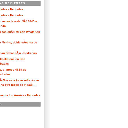
AS RECIENTES
ciadas - Pedradas
ciadas - Pedradas
des en la web. NÂº 6845 –
Kando
Bezos quÃ© tal con WhatsApp
e Merino, doble vÃ­ctima de
San SebastiÃ¡n - Pedradas
 Blackstone en San
dradas
o, el preso 4628 de
edradas
 Â«Nos va a tocar reflexionar
ha otro modo de vidaÂ» -
cuenta Ion Arretxe - Pedradas
S