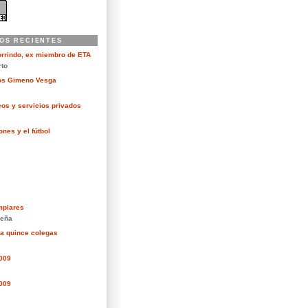
OS RECIENTES
orrindo, ex miembro de ETA
rto
kos Gimeno Vesga
cos y servicios privados
nes y el fútbol
mplares
eña
ra quince colegas
2009
2009