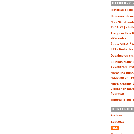
REFERENCI
Historias silen
Historias silen
Nodo50: Noveda
15.10.22 | afri
Preguntadle a 
- Pedradas
Ãscar VillafaÃ±
ETA - Pedradas
Desahucios en 
El fondo buitre
SebastiÃ¡n - Pe
Marcelino Bilba
Mauthausen - P
Miren Arzalluz:
y poner en marc
Pedradas
Tortura: lo que 
CONTENIDO
Archivo
Etiquetas
RSS