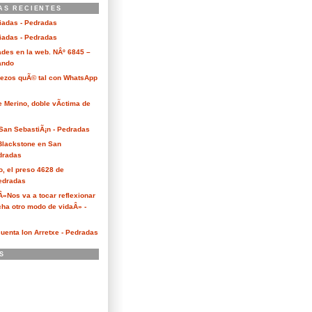
AS RECIENTES
ciadas - Pedradas
ciadas - Pedradas
des en la web. NÂº 6845 –
Kando
Bezos quÃ© tal con WhatsApp
e Merino, doble vÃ­ctima de
San SebastiÃ¡n - Pedradas
 Blackstone en San
dradas
o, el preso 4628 de
edradas
 Â«Nos va a tocar reflexionar
ha otro modo de vidaÂ» -
cuenta Ion Arretxe - Pedradas
S