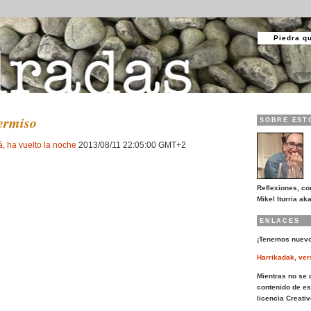
Piedra q
ermiso
SOBRE EST
, ha vuelto la noche
2013/08/11 22:05:00 GMT+2
Reflexiones, co
Mikel Iturria aka
ENLACES
¡Tenemos nuevo
Harrikadak, ver
Mientras no se d
contenido de es
licencia Creat