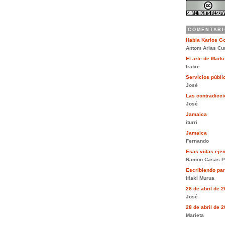
COMENTARI
Habla Karlos G
Antom Arias Cu
El arte de Mar
Iratxe
Servicios públi
José
Las contradiccio
José
Jamaica
iturri
Jamaica
Fernando
Esas vidas eje
Ramon Casas P
Escribiendo pa
Iñaki Murua
28 de abril de 
José
28 de abril de 
Marieta