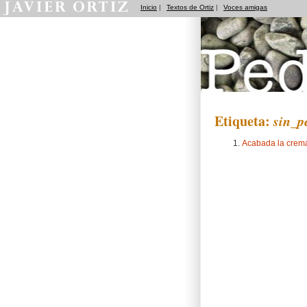
Inicio
|
Textos de Ortiz
|
Voces amigas
Pedradas
Etiqueta:
sin_p
Acabada la cremá