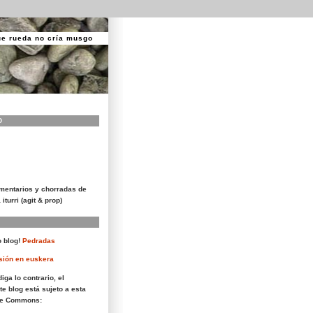
ue rueda no cría musgo
O
mentarios y chorradas de
 iturri (agit & prop)
 blog!
Pedradas
sión en euskera
iga lo contrario, el
te blog está sujeto a esta
ive Commons: