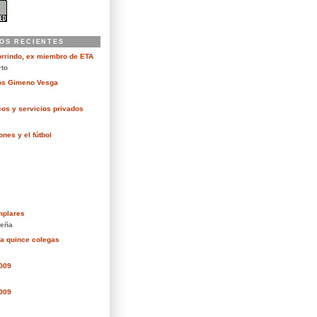
OS RECIENTES
orrindo, ex miembro de ETA
rto
kos Gimeno Vesga
cos y servicios privados
nes y el fútbol
mplares
eña
ra quince colegas
2009
2009