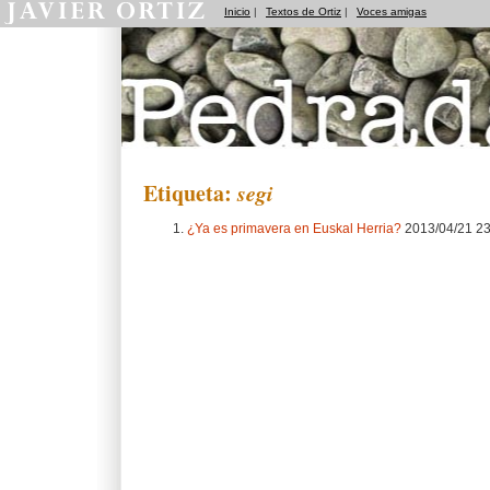
Inicio
|
Textos de Ortiz
|
Voces amigas
Pedradas
Etiqueta:
segi
¿Ya es primavera en Euskal Herria?
2013/04/21 2