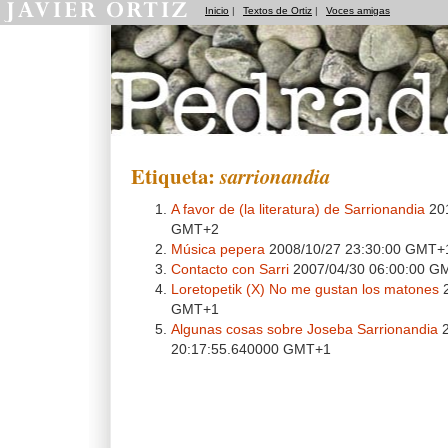
Inicio
|
Textos de Ortiz
|
Voces amigas
Pedradas
Etiqueta:
sarrionandia
A favor de (la literatura) de Sarrionandia
201
GMT+2
Música pepera
2008/10/27 23:30:00 GMT+
Contacto con Sarri
2007/04/30 06:00:00 G
Loretopetik (X) No me gustan los matones
2
GMT+1
Algunas cosas sobre Joseba Sarrionandia
2
20:17:55.640000 GMT+1